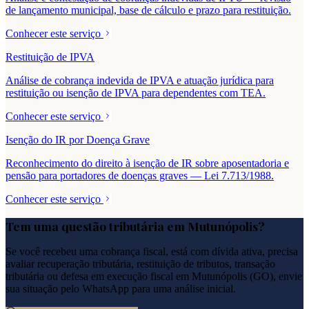
de lançamento municipal, base de cálculo e prazo para restituição.
Conhecer este serviço
Restituição de IPVA
Análise de cobrança indevida de IPVA e atuação jurídica para
restituição ou isenção de IPVA para dependentes com TEA.
Conhecer este serviço
Isenção do IR por Doença Grave
Reconhecimento do direito à isenção de IR sobre aposentadoria e
pensão para portadores de doenças graves — Lei 7.713/1988.
Conhecer este serviço
Tem uma questão tributária em
Mutunópolis
?
Se você recebeu uma cobrança fiscal, está com dívida ativa, precisa
avaliar recuperação tributária, restituição de tributos, transação
tributária ou defesa em execução fiscal em
Mutunópolis
(
GO
), envie
sua situação pelo WhatsApp para uma análise inicial.