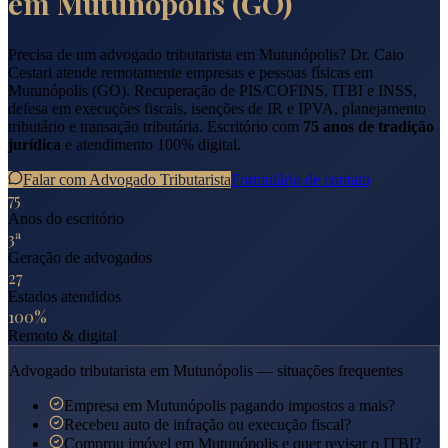
em
Mutunópolis
(
GO
)
Precisa de um advogado tributarista em
Mutunópolis
? Dr. Caio
Cestari atende remotamente empresas e pessoas físicas em
Mutunópolis
(
GO
). Recuperação de PIS/COFINS, ITBI e INSS,
defesa em execuções fiscais, isenções de IR e IPVA, planejamento
tributário e transação tributária. Escritório com
75 anos de tradição
jurídica
e atendimento 100% digital.
Falar com Advogado Tributarista
Formulário de contato
75
Anos do escritório
3ª
Geração de advogados
27
Estados atendidos
100%
Remoto & digital
Advogado tributarista em
Mutunópolis
— situações frequentes
Empresa em Mutunópolis pagando impostos a mais?
Recebeu auto de infração ou execução fiscal?
Comprou imóvel em Mutunópolis e quer revisar o ITBI?