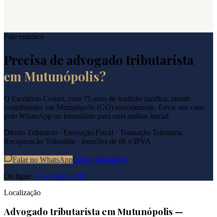
Fale conosco
Precisa de advogado tributarista
em
Mutunópolis
?
O Escritório Cestari, com 75 anos de tradição jurídica, atende
contribuintes em
Mutunópolis
(
GO
) remotamente. Envie seu caso
pelo WhatsApp ou formulário para uma análise inicial.
Direito Tributário · Execução Fiscal · Transação Tributária ·
Recuperação Tributária · Isenções de IR e IPVA
Falar no WhatsApp
Enviar formulário
Ou ligue:
(14) 99619-9119
Localização
Advogado tributarista em
Mutunópolis
—