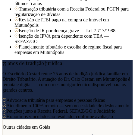
últimos 5 anos
Transação tributária com a Receita Federal ou PGFN para
regularização de dívidas
Revisão de ITBI pago na compra de imóvel em
Mutunópolis
Isenção de IR por doença grave — Lei 7.713/1988
Isenção de IPVA para dependente com TEA —
SEFAZ/GO
Planejamento tributário e escolha de regime fiscal para
empresas em Mutunópolis
75 anos de tradição jurídica
O Escritório Cestari reúne 75 anos de tradição jurídica familiar em
Direito Tributário. A atuação do Dr. Caio Cestari em
Mutunópolis
é
remota e digital — com o mesmo rigor técnico disponível para os
grandes centros.
Advocacia tributária para empresas e pessoas físicas
Atendimento 100% remoto — sem necessidade de deslocamento
Petições junto à Receita Federal, SEFAZ/GO e Judiciário
Honorários vinculados ao resultado, conforme avaliação
Outras cidades em
Goiás