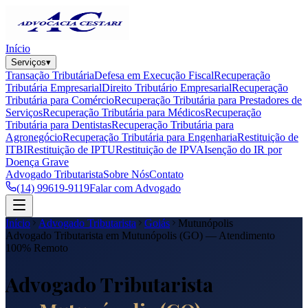
Início
Serviços
▾
Transação Tributária
Defesa em Execução Fiscal
Recuperação
Tributária Empresarial
Direito Tributário Empresarial
Recuperação
Tributária para Comércio
Recuperação Tributária para Prestadores de
Serviços
Recuperação Tributária para Médicos
Recuperação
Tributária para Dentistas
Recuperação Tributária para
Agronegócio
Recuperação Tributária para Engenharia
Restituição de
ITBI
Restituição de IPTU
Restituição de IPVA
Isenção do IR por
Doença Grave
Advogado Tributarista
Sobre Nós
Contato
(14) 99619-9119
Falar com Advogado
Início
Advogado Tributarista
Goiás
Mutunópolis
Advogado Tributarista em
Mutunópolis
(
GO
) — Atendimento
100% Remoto
Advogado Tributarista