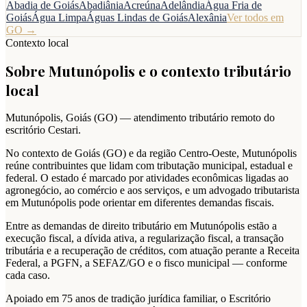
Abadia de Goiás
Abadiânia
Acreúna
Adelândia
Água Fria de
Goiás
Água Limpa
Águas Lindas de Goiás
Alexânia
Ver todos em
GO
→
Contexto local
Sobre
Mutunópolis
e o contexto tributário
local
Mutunópolis
,
Goiás
(
GO
) — atendimento tributário remoto do
escritório Cestari.
No contexto de Goiás (GO) e da região Centro-Oeste, Mutunópolis
reúne contribuintes que lidam com tributação municipal, estadual e
federal. O estado é marcado por atividades econômicas ligadas ao
agronegócio, ao comércio e aos serviços, e um advogado tributarista
em Mutunópolis pode orientar em diferentes demandas fiscais.
Entre as demandas de direito tributário em Mutunópolis estão a
execução fiscal, a dívida ativa, a regularização fiscal, a transação
tributária e a recuperação de créditos, com atuação perante a Receita
Federal, a PGFN, a SEFAZ/GO e o fisco municipal — conforme
cada caso.
Apoiado em 75 anos de tradição jurídica familiar, o Escritório