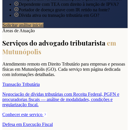
Dependente com TEA com direito à isenção de IPVA?
Portador de doença grave com IR retido na fonte?
Dívida ativa ou transação tributária em GO?
Solicitar análise inicial
Áreas de Atuação
Serviços do advogado tributarista
em
Mutunópolis
Atendimento remoto em Direito Tributário para empresas e pessoas
físicas em
Mutunópolis
(
GO
). Cada serviço tem página dedicada
com informações detalhadas.
Transação Tributária
Negociação de dívidas tributárias com Receita Federal, PGFN e
procuradorias fiscais — análise de modalidades, condições e
regularização fiscal.
Conhecer este serviço
Defesa em Execução Fiscal