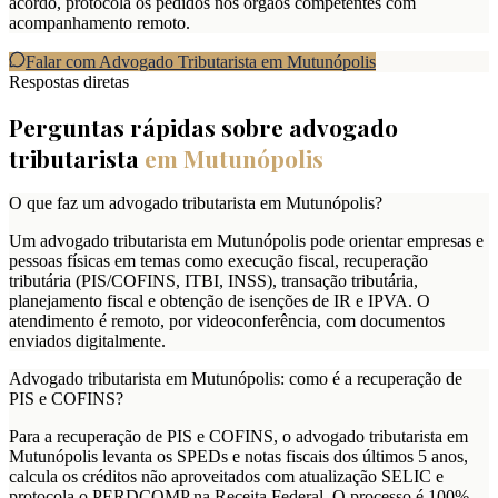
acordo, protocola os pedidos nos órgãos competentes com
acompanhamento remoto.
Falar com Advogado Tributarista em
Mutunópolis
Respostas diretas
Perguntas rápidas sobre advogado
tributarista
em
Mutunópolis
O que faz um advogado tributarista em Mutunópolis?
Um advogado tributarista em Mutunópolis pode orientar empresas e
pessoas físicas em temas como execução fiscal, recuperação
tributária (PIS/COFINS, ITBI, INSS), transação tributária,
planejamento fiscal e obtenção de isenções de IR e IPVA. O
atendimento é remoto, por videoconferência, com documentos
enviados digitalmente.
Advogado tributarista em Mutunópolis: como é a recuperação de
PIS e COFINS?
Para a recuperação de PIS e COFINS, o advogado tributarista em
Mutunópolis levanta os SPEDs e notas fiscais dos últimos 5 anos,
calcula os créditos não aproveitados com atualização SELIC e
protocola o PERDCOMP na Receita Federal. O processo é 100%