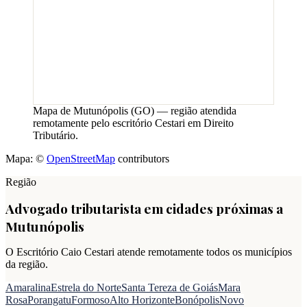
Mapa de
Mutunópolis
(
GO
) — região atendida
remotamente pelo escritório Cestari em Direito
Tributário.
Mapa: ©
OpenStreetMap
contributors
Região
Advogado tributarista em cidades próximas a
Mutunópolis
O Escritório Caio Cestari atende remotamente todos os municípios
da região.
Amaralina
Estrela do Norte
Santa Tereza de Goiás
Mara
Rosa
Porangatu
Formoso
Alto Horizonte
Bonópolis
Novo