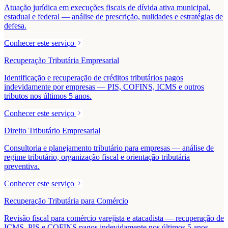
Atuação jurídica em execuções fiscais de dívida ativa municipal,
estadual e federal — análise de prescrição, nulidades e estratégias de
defesa.
Conhecer este serviço
Recuperação Tributária Empresarial
Identificação e recuperação de créditos tributários pagos
indevidamente por empresas — PIS, COFINS, ICMS e outros
tributos nos últimos 5 anos.
Conhecer este serviço
Direito Tributário Empresarial
Consultoria e planejamento tributário para empresas — análise de
regime tributário, organização fiscal e orientação tributária
preventiva.
Conhecer este serviço
Recuperação Tributária para Comércio
Revisão fiscal para comércio varejista e atacadista — recuperação de
ICMS, PIS e COFINS pagos indevidamente nos últimos 5 anos.