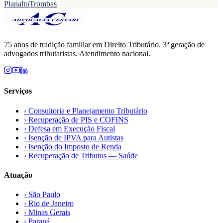
Planalto
Trombas
75 anos de tradição familiar em Direito Tributário. 3ª geração de
advogados tributaristas. Atendimento nacional.
Serviços
›
Consultoria e Planejamento Tributário
›
Recuperação de PIS e COFINS
›
Defesa em Execução Fiscal
›
Isenção de IPVA para Autistas
›
Isenção do Imposto de Renda
›
Recuperação de Tributos — Saúde
Atuação
›
São Paulo
›
Rio de Janeiro
›
Minas Gerais
›
Paraná