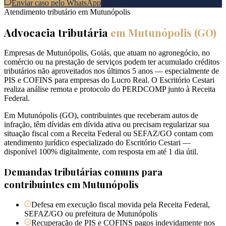
Enviar caso pelo WhatsApp
Atendimento tributário em
Mutunópolis
Advocacia tributária
em
Mutunópolis
(
GO
)
Empresas de Mutunópolis, Goiás, que atuam no agronegócio, no
comércio ou na prestação de serviços podem ter acumulado créditos
tributários não aproveitados nos últimos 5 anos — especialmente de
PIS e COFINS para empresas do Lucro Real. O Escritório Cestari
realiza análise remota e protocolo do PERDCOMP junto à Receita
Federal.
Em Mutunópolis (GO), contribuintes que receberam autos de
infração, têm dívidas em dívida ativa ou precisam regularizar sua
situação fiscal com a Receita Federal ou SEFAZ/GO contam com
atendimento jurídico especializado do Escritório Cestari —
disponível 100% digitalmente, com resposta em até 1 dia útil.
Demandas tributárias comuns para
contribuintes em
Mutunópolis
Defesa em execução fiscal movida pela Receita Federal,
SEFAZ/GO ou prefeitura de Mutunópolis
Recuperação de PIS e COFINS pagos indevidamente nos