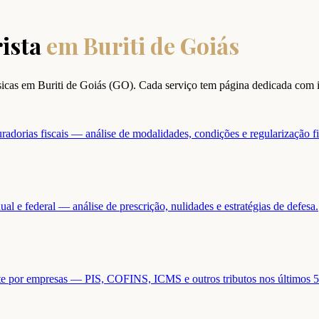
ista
em
Buriti de Goiás
ísicas em
Buriti de Goiás
(
GO
). Cada serviço tem página dedicada com 
adorias fiscais — análise de modalidades, condições e regularização fi
ual e federal — análise de prescrição, nulidades e estratégias de defesa.
ente por empresas — PIS, COFINS, ICMS e outros tributos nos últimos 5