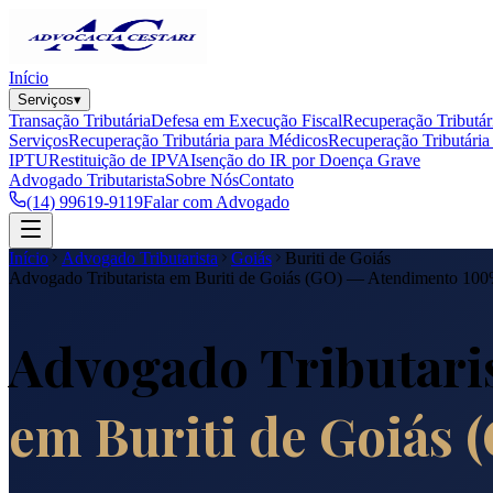
Início
Serviços
▾
Transação Tributária
Defesa em Execução Fiscal
Recuperação Tributár
Serviços
Recuperação Tributária para Médicos
Recuperação Tributária 
IPTU
Restituição de IPVA
Isenção do IR por Doença Grave
Advogado Tributarista
Sobre Nós
Contato
(14) 99619-9119
Falar com Advogado
Início
Advogado Tributarista
Goiás
Buriti de Goiás
Advogado Tributarista em
Buriti de Goiás
(
GO
) — Atendimento 10
Advogado Tributari
em
Buriti de Goiás
(