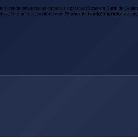
tari atende remotamente empresas e pessoas físicas em
Buriti de Goiás
ansação tributária. Escritório com
75 anos de tradição jurídica
e atend