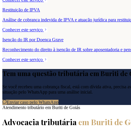
Restituição de IPVA
Análise de cobrança indevida de IPVA e atuação jurídica para resti
Conhecer este serviço
Isenção do IR por Doença Grave
Reconhecimento do direito à isenção de IR sobre aposentadoria e pe
Conhecer este serviço
Tem uma questão tributária em
Buriti de
Se você recebeu uma cobrança fiscal, está com dívida ativa, precisa ava
situação pelo WhatsApp para uma análise inicial.
Enviar caso pelo WhatsApp
Atendimento tributário em
Buriti de Goiás
Advocacia tributária
em
Buriti de G