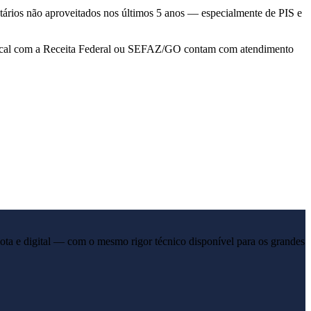
tários não aproveitados nos últimos 5 anos — especialmente de PIS e
o fiscal com a Receita Federal ou SEFAZ/GO contam com atendimento
ota e digital — com o mesmo rigor técnico disponível para os grandes