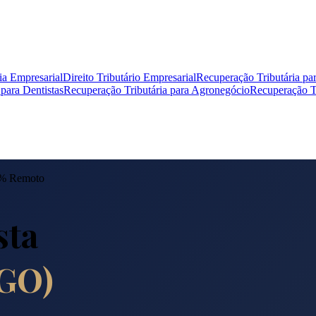
ia Empresarial
Direito Tributário Empresarial
Recuperação Tributária pa
para Dentistas
Recuperação Tributária para Agronegócio
Recuperação Tr
0% Remoto
sta
GO
)