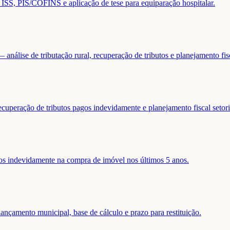
de ISS, PIS/COFINS e aplicação de tese para equiparação hospitalar.
análise de tributação rural, recuperação de tributos e planejamento fis
ecuperação de tributos pagos indevidamente e planejamento fiscal setori
gos indevidamente na compra de imóvel nos últimos 5 anos.
nçamento municipal, base de cálculo e prazo para restituição.