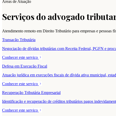
Áreas de Atuação
Serviços do advogado tributar
Atendimento remoto em Direito Tributário para empresas e pessoas f
Transação Tributária
Negociação de dívidas tributárias com Receita Federal, PGFN e procur
Conhecer este serviço
Defesa em Execução Fiscal
Atuação jurídica em execuções fiscais de dívida ativa municipal, estad
Conhecer este serviço
Recuperação Tributária Empresarial
Identificação e recuperação de créditos tributários pagos indevidam
Conhecer este serviço