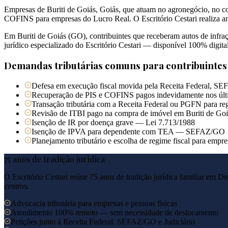
Empresas de Buriti de Goiás, Goiás, que atuam no agronegócio, no co
COFINS para empresas do Lucro Real. O Escritório Cestari realiza 
Em Buriti de Goiás (GO), contribuintes que receberam autos de infra
jurídico especializado do Escritório Cestari — disponível 100% digital
Demandas tributárias comuns para contribuinte
Defesa em execução fiscal movida pela Receita Federal, SEF
Recuperação de PIS e COFINS pagos indevidamente nos últ
Transação tributária com a Receita Federal ou PGFN para reg
Revisão de ITBI pago na compra de imóvel em Buriti de Goi
Isenção de IR por doença grave — Lei 7.713/1988
Isenção de IPVA para dependente com TEA — SEFAZ/GO
Planejamento tributário e escolha de regime fiscal para empr
75 anos de tradição jurídica
O Escritório Cestari reúne 75 anos de tradição jurídica familiar em Di
centros.
Advocacia tributária para empresas e pessoas físicas
Atendimento 100% remoto — sem necessidade de deslocamento
Petições junto à Receita Federal, SEFAZ/GO e Judiciário