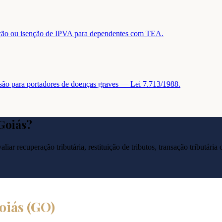
tuição ou isenção de IPVA para dependentes com TEA.
nsão para portadores de doenças graves — Lei 7.713/1988.
 Goiás
?
liar recuperação tributária, restituição de tributos, transação tributár
oiás
(
GO
)