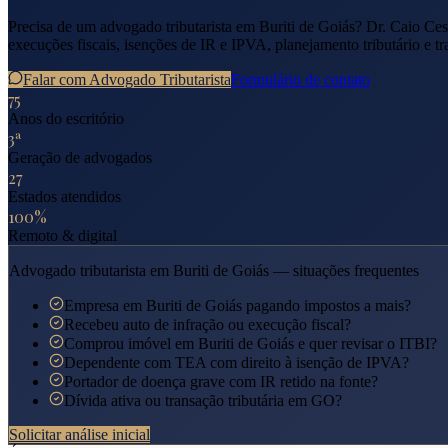
Precisa de um advogado tributarista em
Buriti de Goiás
? Dr. Caio Ces
execuções fiscais, isenções de IR e IPVA, planejamento tributário e tr
Falar com Advogado Tributarista
Formulário de contato
75
Anos do escritório
3ª
Geração de advogados
27
Estados atendidos
100%
Remoto & digital
Advogado tributarista em
Buriti de Goiás
— situações frequentes
Empresa em Buriti de Goiás pagando impostos a mais?
Recebeu auto de infração ou execução fiscal?
Comprou imóvel em Buriti de Goiás e quer revisar o ITBI?
Dependente com TEA com direito à isenção de IPVA?
Portador de doença grave com IR retido na fonte?
Dívida ativa ou transação tributária em GO?
Solicitar análise inicial