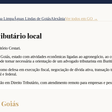
a Limpa
Águas Lindas de Goiás
Alexânia
Ver todos em
GO
→
ributário local
tório Cestari.
 Goiás, estado com atividades econômicas ligadas ao agronegócio, ao co
e tornar necessária a orientação de um advogado tributarista em Buriti
como defesa em execução fiscal, negociação de dívida ativa, transação t
 e federal.
ação em Direito Tributário, com atendimento remoto para empresas e pess
e Goiás