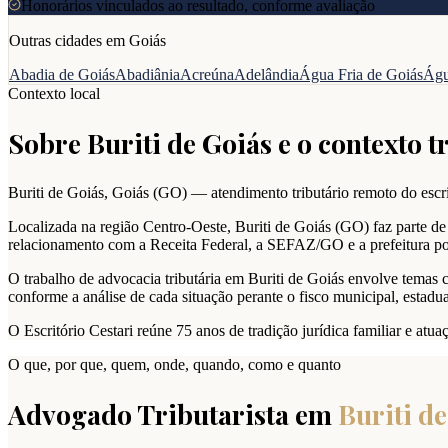
Honorários vinculados ao resultado, conforme avaliação
Outras cidades em
Goiás
Abadia de Goiás
Abadiânia
Acreúna
Adelândia
Água Fria de Goiás
Águ
Contexto local
Sobre
Buriti de Goiás
e o contexto t
Buriti de Goiás
,
Goiás
(
GO
) — atendimento tributário remoto do escri
Localizada na região Centro-Oeste, Buriti de Goiás (GO) faz parte de
relacionamento com a Receita Federal, a SEFAZ/GO e a prefeitura pod
O trabalho de advocacia tributária em Buriti de Goiás envolve temas 
conforme a análise de cada situação perante o fisco municipal, estadual
O Escritório Cestari reúne 75 anos de tradição jurídica familiar e atu
O que, por que, quem, onde, quando, como e quanto
Advogado Tributarista em
Buriti d