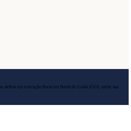
ia ou defesa em execução fiscal em
Buriti de Goiás
(
GO
), envie sua