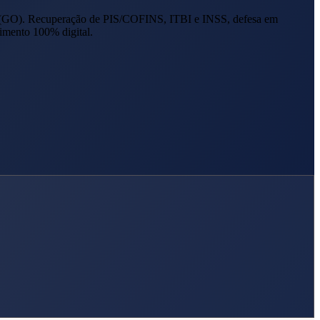
(
GO
). Recuperação de PIS/COFINS, ITBI e INSS, defesa em
imento 100% digital.