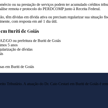
mércio ou na prestação de serviços podem ter acumulado créditos tribu
análise remota e protocolo do PERDCOMP junto à Receita Federal.
ção, têm dívidas em dívida ativa ou precisam regularizar sua situaçã
mente, com resposta em até 1 dia útil.
s em
Buriti de Goiás
AZ/GO ou prefeitura de Buriti de Goiás
imos 5 anos
ularização de dívidas
ás
esas em Buriti de Goiás
reito Tributário. A atuação do Dr. Caio Cestari em
Buriti de Goiás
é rem