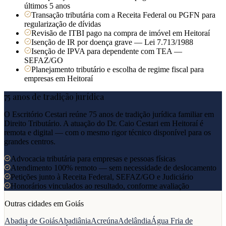
últimos 5 anos
Transação tributária com a Receita Federal ou PGFN para
regularização de dívidas
Revisão de ITBI pago na compra de imóvel em Heitoraí
Isenção de IR por doença grave — Lei 7.713/1988
Isenção de IPVA para dependente com TEA —
SEFAZ/GO
Planejamento tributário e escolha de regime fiscal para
empresas em Heitoraí
75 anos de tradição jurídica
O Escritório Cestari reúne 75 anos de tradição jurídica familiar em
Direito Tributário. A atuação do Dr. Caio Cestari em
Heitoraí
é
remota e digital — com o mesmo rigor técnico disponível para os
grandes centros.
Advocacia tributária para empresas e pessoas físicas
Atendimento 100% remoto — sem necessidade de deslocamento
Petições junto à Receita Federal, SEFAZ/GO e Judiciário
Honorários vinculados ao resultado, conforme avaliação
Outras cidades em
Goiás
Abadia de Goiás
Abadiânia
Acreúna
Adelândia
Água Fria de