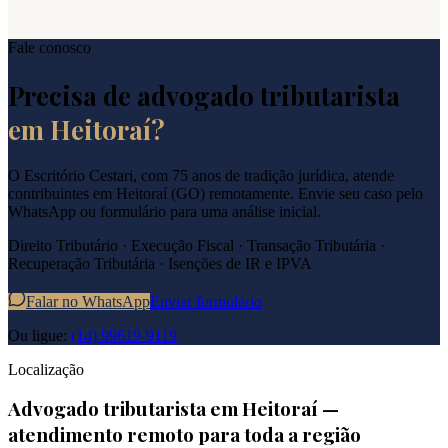
Fale conosco
Precisa de advogado tributarista
em
Heitoraí
?
O Escritório Cestari, com 75 anos de tradição jurídica, atende
contribuintes em
Heitoraí
(
GO
) remotamente. Envie seu caso pelo
WhatsApp ou formulário para uma análise inicial.
Direito Tributário · Execução Fiscal · Transação Tributária ·
Recuperação Tributária · Isenções de IR e IPVA
Falar no WhatsApp
Enviar formulário
Ou ligue:
(14) 99619-9119
Localização
Advogado tributarista em
Heitoraí
—
atendimento remoto para toda a região