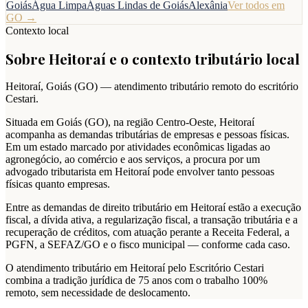
Goiás
Água Limpa
Águas Lindas de Goiás
Alexânia
Ver todos em
GO
→
Contexto local
Sobre
Heitoraí
e o contexto tributário local
Heitoraí
,
Goiás
(
GO
) — atendimento tributário remoto do escritório
Cestari.
Situada em Goiás (GO), na região Centro-Oeste, Heitoraí
acompanha as demandas tributárias de empresas e pessoas físicas.
Em um estado marcado por atividades econômicas ligadas ao
agronegócio, ao comércio e aos serviços, a procura por um
advogado tributarista em Heitoraí pode envolver tanto pessoas
físicas quanto empresas.
Entre as demandas de direito tributário em Heitoraí estão a execução
fiscal, a dívida ativa, a regularização fiscal, a transação tributária e a
recuperação de créditos, com atuação perante a Receita Federal, a
PGFN, a SEFAZ/GO e o fisco municipal — conforme cada caso.
O atendimento tributário em Heitoraí pelo Escritório Cestari
combina a tradição jurídica de 75 anos com o trabalho 100%
remoto, sem necessidade de deslocamento.