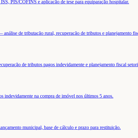
de ISS, PIS/COFINS e aplicação de tese para equiparação hospitalar.
análise de tributação rural, recuperação de tributos e planejamento fis
ecuperação de tributos pagos indevidamente e planejamento fiscal setori
gos indevidamente na compra de imóvel nos últimos 5 anos.
nçamento municipal, base de cálculo e prazo para restituição.