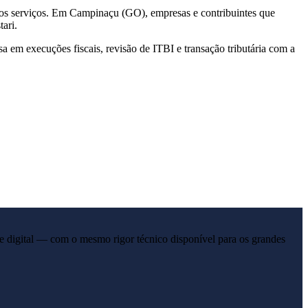
e dos serviços. Em Campinaçu (GO), empresas e contribuintes que
ari.
a em execuções fiscais, revisão de ITBI e transação tributária com a
e digital — com o mesmo rigor técnico disponível para os grandes