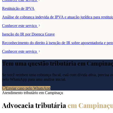
Restituição de IPVA
Análise de cobrança indevida de IPVA e atuação jurídica para resti
Conhecer este serviço
Isenção do IR por Doença Grave
Reconhecimento do direito à isenção de IR sobre aposentadoria e pe
Conhecer este serviço
Tem uma questão tributária em
Campina
Se você recebeu uma cobrança fiscal, está com dívida ativa, precisa ava
pelo WhatsApp para uma análise inicial.
Enviar caso pelo WhatsApp
Atendimento tributário em
Campinaçu
Advocacia tributária
em
Campinaç