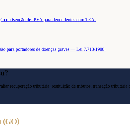
tuição ou isenção de IPVA para dependentes com TEA.
nsão para portadores de doenças graves — Lei 7.713/1988.
çu
?
liar recuperação tributária, restituição de tributos, transação tributár
u
(
GO
)