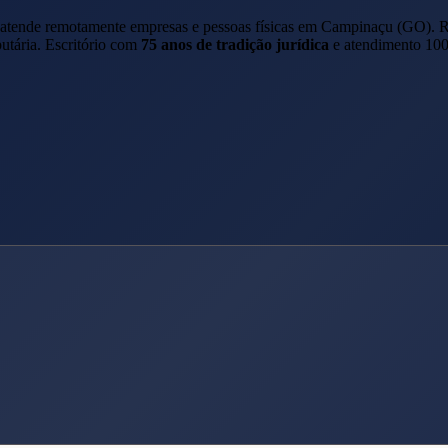
i atende remotamente empresas e pessoas físicas em
Campinaçu
(
GO
). 
butária. Escritório com
75 anos de tradição jurídica
e atendimento 100