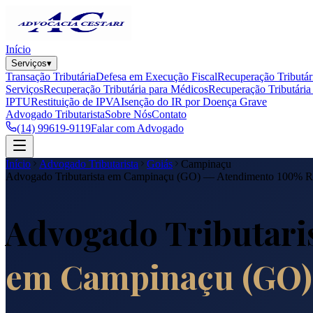
Início
Serviços
▾
Transação Tributária
Defesa em Execução Fiscal
Recuperação Tributár
Serviços
Recuperação Tributária para Médicos
Recuperação Tributária 
IPTU
Restituição de IPVA
Isenção do IR por Doença Grave
Advogado Tributarista
Sobre Nós
Contato
(14) 99619-9119
Falar com Advogado
Início
Advogado Tributarista
Goiás
Campinaçu
Advogado Tributarista em
Campinaçu
(
GO
) — Atendimento 100% 
Advogado Tributari
em
Campinaçu
(
GO
)