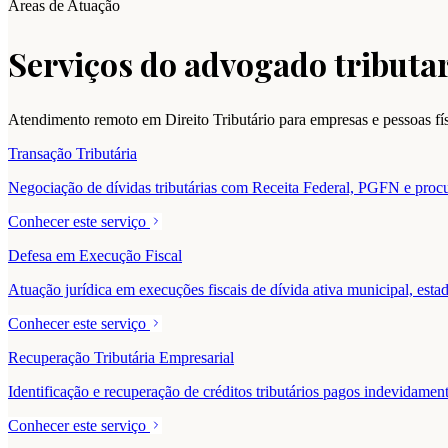
Áreas de Atuação
Serviços do advogado tributar
Atendimento remoto em Direito Tributário para empresas e pessoas f
Transação Tributária
Negociação de dívidas tributárias com Receita Federal, PGFN e procur
Conhecer este serviço
Defesa em Execução Fiscal
Atuação jurídica em execuções fiscais de dívida ativa municipal, estad
Conhecer este serviço
Recuperação Tributária Empresarial
Identificação e recuperação de créditos tributários pagos indevidam
Conhecer este serviço