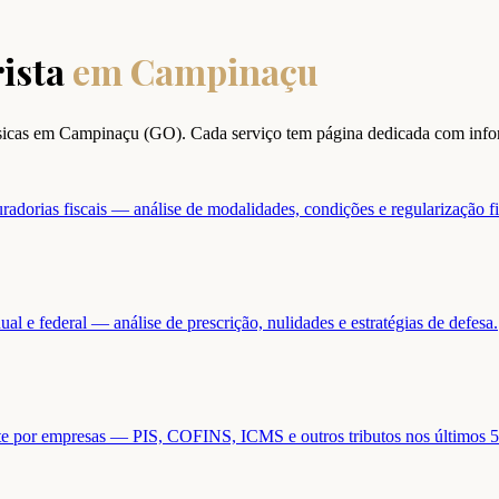
ista
em
Campinaçu
ísicas em
Campinaçu
(
GO
). Cada serviço tem página dedicada com info
adorias fiscais — análise de modalidades, condições e regularização fi
ual e federal — análise de prescrição, nulidades e estratégias de defesa.
ente por empresas — PIS, COFINS, ICMS e outros tributos nos últimos 5