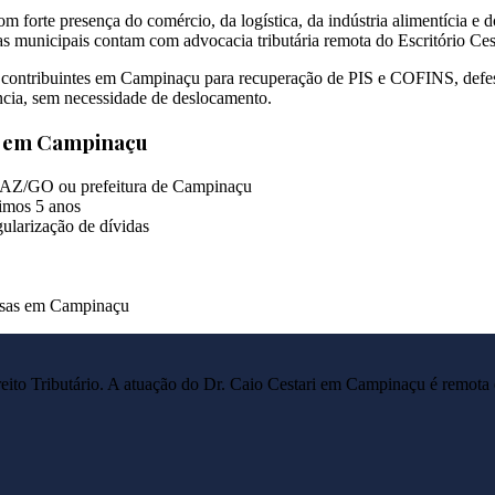
om forte presença do comércio, da logística, da indústria alimentícia 
municipais contam com advocacia tributária remota do Escritório Cest
nde contribuintes em Campinaçu para recuperação de PIS e COFINS, defes
cia, sem necessidade de deslocamento.
s em
Campinaçu
EFAZ/GO ou prefeitura de Campinaçu
imos 5 anos
ularização de dívidas
resas em Campinaçu
reito Tributário. A atuação do Dr. Caio Cestari em
Campinaçu
é remota 