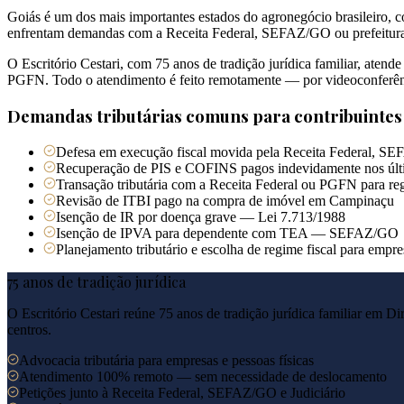
Goiás é um dos mais importantes estados do agronegócio brasileiro, c
enfrentam demandas com a Receita Federal, SEFAZ/GO ou prefeituras 
O Escritório Cestari, com 75 anos de tradição jurídica familiar, ate
PGFN. Todo o atendimento é feito remotamente — por videoconferên
Demandas tributárias comuns para contribuinte
Defesa em execução fiscal movida pela Receita Federal, S
Recuperação de PIS e COFINS pagos indevidamente nos últ
Transação tributária com a Receita Federal ou PGFN para reg
Revisão de ITBI pago na compra de imóvel em Campinaçu
Isenção de IR por doença grave — Lei 7.713/1988
Isenção de IPVA para dependente com TEA — SEFAZ/GO
Planejamento tributário e escolha de regime fiscal para emp
75 anos de tradição jurídica
O Escritório Cestari reúne 75 anos de tradição jurídica familiar em Di
centros.
Advocacia tributária para empresas e pessoas físicas
Atendimento 100% remoto — sem necessidade de deslocamento
Petições junto à Receita Federal, SEFAZ/GO e Judiciário