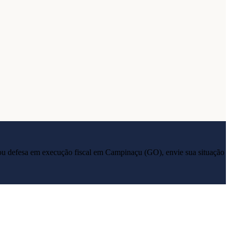
ia ou defesa em execução fiscal em
Campinaçu
(
GO
), envie sua situação