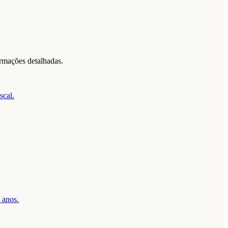
rmações detalhadas.
scal.
 anos.