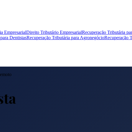
ia Empresarial
Direito Tributário Empresarial
Recuperação Tributária pa
para Dentistas
Recuperação Tributária para Agronegócio
Recuperação Tr
Remoto
sta