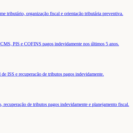
 tributário, organização fiscal e orientação tributária preventiva.
de ICMS, PIS e COFINS pagos indevidamente nos últimos 5 anos.
al de ISS e recuperação de tributos pagos indevidamente.
o, recuperação de tributos pagos indevidamente e planejamento fiscal.