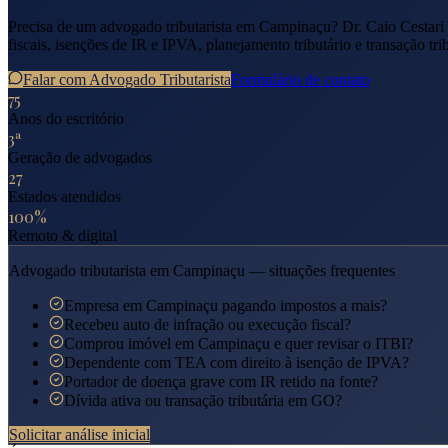
Precisa de um advogado tributarista em
Campinaçu
? Dr. Caio Cestar
fiscais, isenções de IR e IPVA, planejamento tributário e transação tri
Falar com Advogado Tributarista
Formulário de contato
75
Anos do escritório
3ª
Geração de advogados
27
Estados atendidos
100%
Remoto & digital
Advogado tributarista em
Campinaçu
— situações frequentes
Empresa em Campinaçu pagando impostos a mais?
Recebeu auto de infração ou execução fiscal?
Comprou imóvel em Campinaçu e quer revisar o ITBI?
Dependente com TEA com direito à isenção de IPVA?
Portador de doença grave com IR retido na fonte?
Dívida ativa ou transação tributária em GO?
Solicitar análise inicial