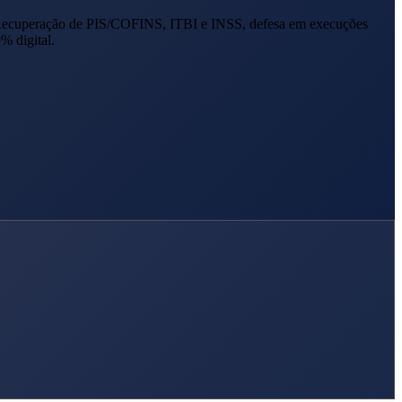
Recuperação de PIS/COFINS, ITBI e INSS, defesa em execuções
% digital.