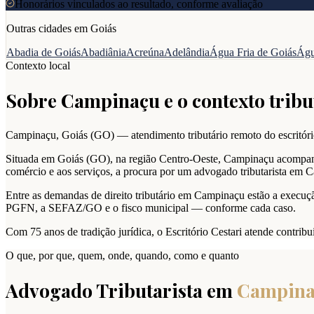
Honorários vinculados ao resultado, conforme avaliação
Outras cidades em
Goiás
Abadia de Goiás
Abadiânia
Acreúna
Adelândia
Água Fria de Goiás
Águ
Contexto local
Sobre
Campinaçu
e o contexto tribu
Campinaçu
,
Goiás
(
GO
) — atendimento tributário remoto do escritóri
Situada em Goiás (GO), na região Centro-Oeste, Campinaçu acompanha
comércio e aos serviços, a procura por um advogado tributarista em 
Entre as demandas de direito tributário em Campinaçu estão a execução f
PGFN, a SEFAZ/GO e o fisco municipal — conforme cada caso.
Com 75 anos de tradição jurídica, o Escritório Cestari atende contrib
O que, por que, quem, onde, quando, como e quanto
Advogado Tributarista em
Campina