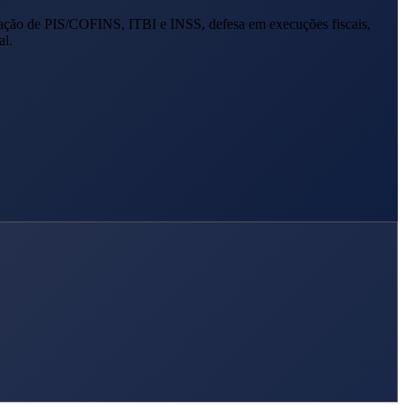
ação de PIS/COFINS, ITBI e INSS, defesa em execuções fiscais,
al.