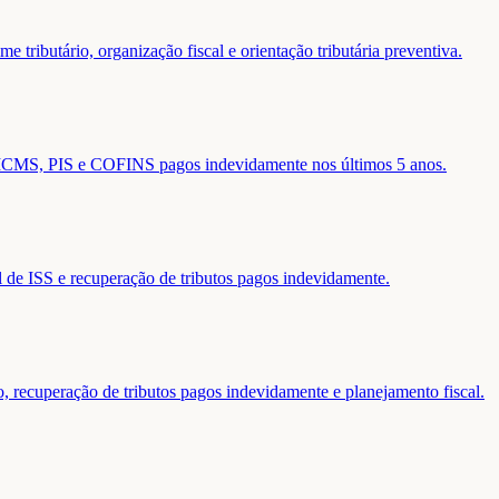
 tributário, organização fiscal e orientação tributária preventiva.
de ICMS, PIS e COFINS pagos indevidamente nos últimos 5 anos.
al de ISS e recuperação de tributos pagos indevidamente.
o, recuperação de tributos pagos indevidamente e planejamento fiscal.