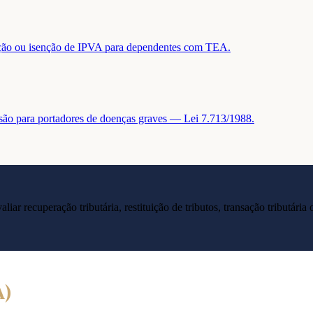
tuição ou isenção de IPVA para dependentes com TEA.
nsão para portadores de doenças graves — Lei 7.713/1988.
liar recuperação tributária, restituição de tributos, transação tributár
A
)