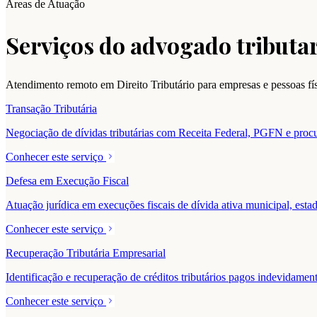
Áreas de Atuação
Serviços do advogado tributar
Atendimento remoto em Direito Tributário para empresas e pessoas fí
Transação Tributária
Negociação de dívidas tributárias com Receita Federal, PGFN e procur
Conhecer este serviço
Defesa em Execução Fiscal
Atuação jurídica em execuções fiscais de dívida ativa municipal, estad
Conhecer este serviço
Recuperação Tributária Empresarial
Identificação e recuperação de créditos tributários pagos indevidam
Conhecer este serviço