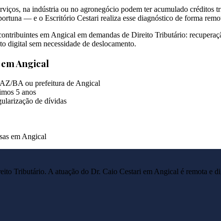
viços, na indústria ou no agronegócio podem ter acumulado créditos tri
ortuna — e o Escritório Cestari realiza esse diagnóstico de forma remo
e contribuintes em Angical em demandas de Direito Tributário: recuperaç
to digital sem necessidade de deslocamento.
s em
Angical
FAZ/BA ou prefeitura de Angical
imos 5 anos
ularização de dívidas
esas em Angical
reito Tributário. A atuação do Dr. Caio Cestari em
Angical
é remota e di