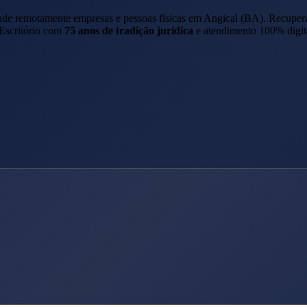
ende remotamente empresas e pessoas físicas em
Angical
(
BA
). Recuper
 Escritório com
75 anos de tradição jurídica
e atendimento 100% digit