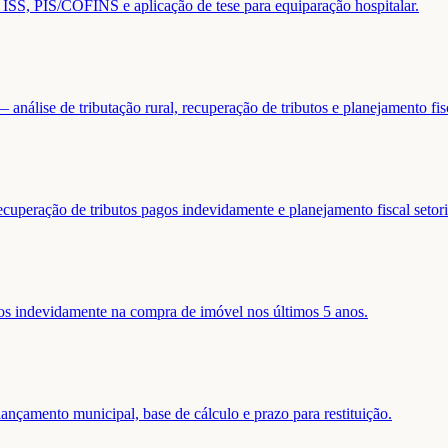
de ISS, PIS/COFINS e aplicação de tese para equiparação hospitalar.
análise de tributação rural, recuperação de tributos e planejamento fis
ecuperação de tributos pagos indevidamente e planejamento fiscal setori
gos indevidamente na compra de imóvel nos últimos 5 anos.
nçamento municipal, base de cálculo e prazo para restituição.