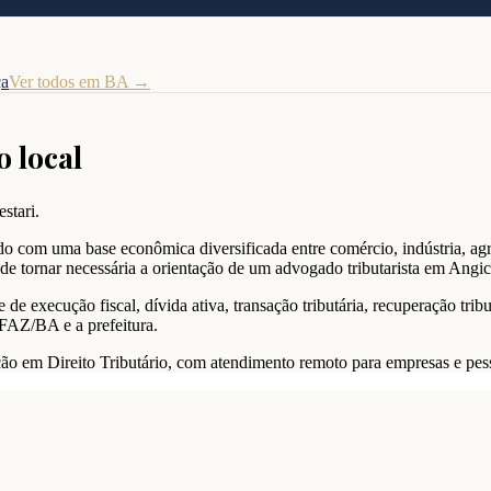
ça
Ver todos em
BA
→
o local
stari.
do com uma base econômica diversificada entre comércio, indústria, agr
e tornar necessária a orientação de um advogado tributarista em Angic
 execução fiscal, dívida ativa, transação tributária, recuperação tribu
EFAZ/BA e a prefeitura.
uação em Direito Tributário, com atendimento remoto para empresas e pes