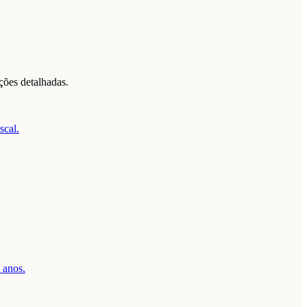
ções detalhadas.
scal.
 anos.