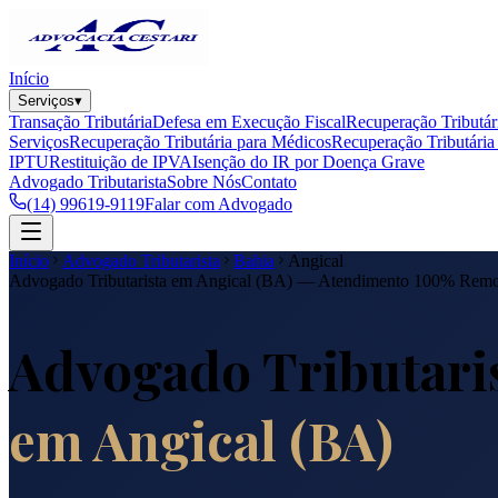
Início
Serviços
▾
Transação Tributária
Defesa em Execução Fiscal
Recuperação Tributár
Serviços
Recuperação Tributária para Médicos
Recuperação Tributária 
IPTU
Restituição de IPVA
Isenção do IR por Doença Grave
Advogado Tributarista
Sobre Nós
Contato
(14) 99619-9119
Falar com Advogado
Início
Advogado Tributarista
Bahia
Angical
Advogado Tributarista em
Angical
(
BA
) — Atendimento 100% Remo
Advogado Tributari
em
Angical
(
BA
)