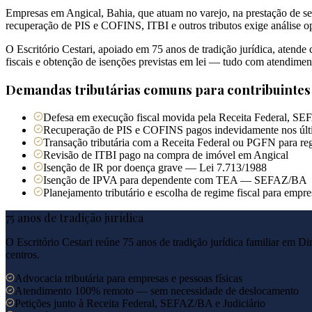
Empresas em Angical, Bahia, que atuam no varejo, na prestação de ser
recuperação de PIS e COFINS, ITBI e outros tributos exige análise op
O Escritório Cestari, apoiado em 75 anos de tradição jurídica, atend
fiscais e obtenção de isenções previstas em lei — tudo com atendimen
Demandas tributárias comuns para contribuinte
Defesa em execução fiscal movida pela Receita Federal, SE
Recuperação de PIS e COFINS pagos indevidamente nos últ
Transação tributária com a Receita Federal ou PGFN para reg
Revisão de ITBI pago na compra de imóvel em Angical
Isenção de IR por doença grave — Lei 7.713/1988
Isenção de IPVA para dependente com TEA — SEFAZ/BA
Planejamento tributário e escolha de regime fiscal para empr
75 anos de tradição jurídica
O Escritório Cestari reúne 75 anos de tradição jurídica familiar em Di
centros.
Advocacia tributária para empresas e pessoas físicas
Atendimento 100% remoto — sem necessidade de deslocamento
Petições junto à Receita Federal, SEFAZ/BA e Judiciário