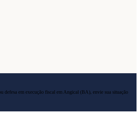
ia ou defesa em execução fiscal em
Angical
(
BA
), envie sua situação