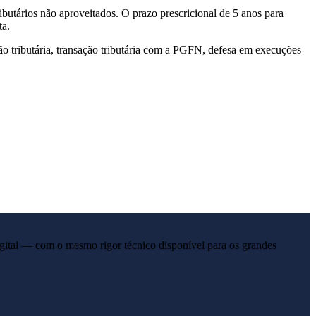
butários não aproveitados. O prazo prescricional de 5 anos para
ta.
ão tributária, transação tributária com a PGFN, defesa em execuções
gital — com o mesmo rigor técnico disponível para os grandes