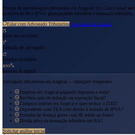
Precisa de um advogado tributarista em
Angical
? Dr. Caio Cestari at
isenções de IR e IPVA, planejamento tributário e transação tributária.
Falar com Advogado Tributarista
Formulário de contato
75
Anos do escritório
3ª
Geração de advogados
27
Estados atendidos
100%
Remoto & digital
Advogado tributarista em
Angical
— situações frequentes
Empresa em Angical pagando impostos a mais?
Recebeu auto de infração ou execução fiscal?
Comprou imóvel em Angical e quer revisar o ITBI?
Dependente com TEA com direito à isenção de IPVA?
Portador de doença grave com IR retido na fonte?
Dívida ativa ou transação tributária em BA?
Solicitar análise inicial