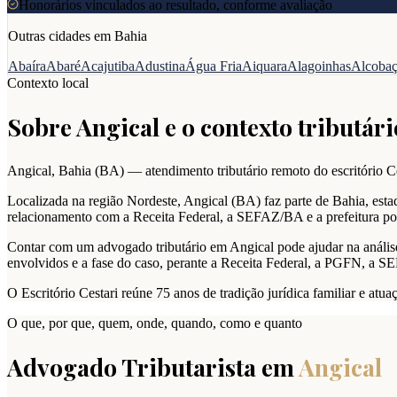
Honorários vinculados ao resultado, conforme avaliação
Outras cidades em
Bahia
Abaíra
Abaré
Acajutiba
Adustina
Água Fria
Aiquara
Alagoinhas
Alcoba
Contexto local
Sobre
Angical
e o contexto tributári
Angical
,
Bahia
(
BA
) — atendimento tributário remoto do escritório Ce
Localizada na região Nordeste, Angical (BA) faz parte de Bahia, esta
relacionamento com a Receita Federal, a SEFAZ/BA e a prefeitura pod
Contar com um advogado tributário em Angical pode ajudar na análise de
envolvidos e a fase do caso, perante a Receita Federal, a PGFN, a S
O Escritório Cestari reúne 75 anos de tradição jurídica familiar e at
O que, por que, quem, onde, quando, como e quanto
Advogado Tributarista em
Angical