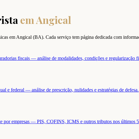
ista
em
Angical
sicas em
Angical
(
BA
). Cada serviço tem página dedicada com informa
adorias fiscais — análise de modalidades, condições e regularização fi
ual e federal — análise de prescrição, nulidades e estratégias de defesa.
ente por empresas — PIS, COFINS, ICMS e outros tributos nos últimos 5