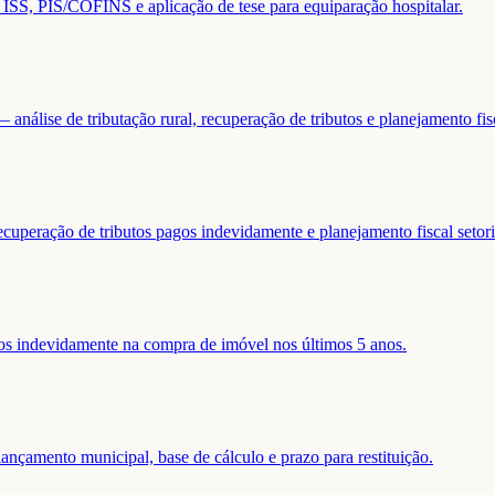
de ISS, PIS/COFINS e aplicação de tese para equiparação hospitalar.
análise de tributação rural, recuperação de tributos e planejamento fis
ecuperação de tributos pagos indevidamente e planejamento fiscal setori
gos indevidamente na compra de imóvel nos últimos 5 anos.
nçamento municipal, base de cálculo e prazo para restituição.