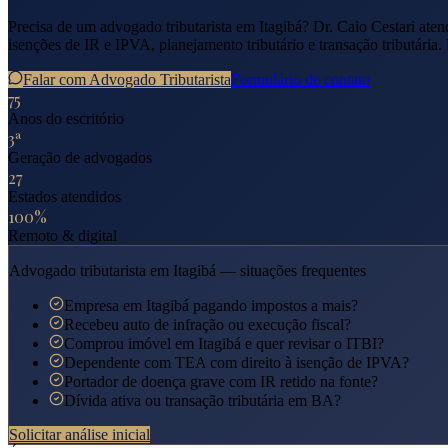
Precisa de um advogado tributarista em
Itagibá
? Dr. Caio Cestari ate
isenções de IR e IPVA, planejamento tributário e transação tributária.
Falar com Advogado Tributarista
Formulário de contato
75
Anos do escritório
3ª
Geração de advogados
27
Estados atendidos
100%
Remoto & digital
Advogado tributarista em
Itagibá
— situações frequentes
Empresa em Itagibá pagando impostos a mais?
Recebeu auto de infração ou execução fiscal?
Comprou imóvel em Itagibá e quer revisar o ITBI?
Dependente com TEA com direito à isenção de IPVA?
Portador de doença grave com IR retido na fonte?
Dívida ativa ou transação tributária em BA?
Solicitar análise inicial