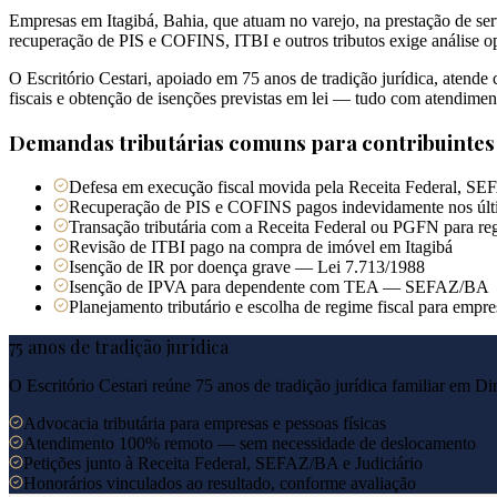
Empresas em Itagibá, Bahia, que atuam no varejo, na prestação de ser
recuperação de PIS e COFINS, ITBI e outros tributos exige análise op
O Escritório Cestari, apoiado em 75 anos de tradição jurídica, atende
fiscais e obtenção de isenções previstas em lei — tudo com atendimen
Demandas tributárias comuns para contribuinte
Defesa em execução fiscal movida pela Receita Federal, SEF
Recuperação de PIS e COFINS pagos indevidamente nos últ
Transação tributária com a Receita Federal ou PGFN para reg
Revisão de ITBI pago na compra de imóvel em Itagibá
Isenção de IR por doença grave — Lei 7.713/1988
Isenção de IPVA para dependente com TEA — SEFAZ/BA
Planejamento tributário e escolha de regime fiscal para empre
75 anos de tradição jurídica
O Escritório Cestari reúne 75 anos de tradição jurídica familiar em Di
Advocacia tributária para empresas e pessoas físicas
Atendimento 100% remoto — sem necessidade de deslocamento
Petições junto à Receita Federal, SEFAZ/BA e Judiciário
Honorários vinculados ao resultado, conforme avaliação