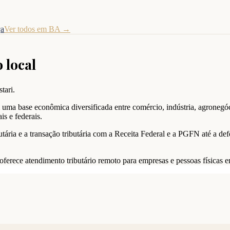
ça
Ver todos em
BA
→
 local
tari.
ma base econômica diversificada entre comércio, indústria, agronegóci
is e federais.
utária e a transação tributária com a Receita Federal e a PGFN até a de
i oferece atendimento tributário remoto para empresas e pessoas físicas 