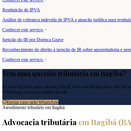
Restituição de IPVA
Análise de cobrança indevida de IPVA e atuação jurídica para resti
Conhecer este serviço
Isenção do IR por Doença Grave
Reconhecimento do direito à isenção de IR sobre aposentadoria e pe
Conhecer este serviço
Tem uma questão tributária em
Itagibá
?
Se você recebeu uma cobrança fiscal, está com dívida ativa, precisa ava
WhatsApp para uma análise inicial.
Enviar caso pelo WhatsApp
Atendimento tributário em
Itagibá
Advocacia tributária
em
Itagibá
(
B