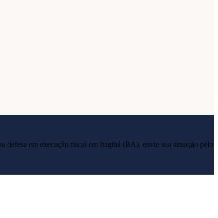
ia ou defesa em execução fiscal em
Itagibá
(
BA
), envie sua situação pelo