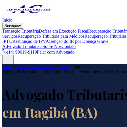
Início
Serviços
▾
Transação Tributária
Defesa em Execução Fiscal
Recuperação Tributár
Serviços
Recuperação Tributária para Médicos
Recuperação Tributária 
IPTU
Restituição de IPVA
Isenção do IR por Doença Grave
Advogado Tributarista
Sobre Nós
Contato
(14) 99619-9119
Falar com Advogado
Início
Advogado Tributarista
Bahia
Itagibá
Advogado Tributarista em
Itagibá
(
BA
) — Atendimento 100% Remo
Advogado Tributari
em
Itagibá
(
BA
)