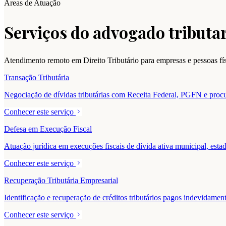
Áreas de Atuação
Serviços do advogado tributar
Atendimento remoto em Direito Tributário para empresas e pessoas f
Transação Tributária
Negociação de dívidas tributárias com Receita Federal, PGFN e procur
Conhecer este serviço
Defesa em Execução Fiscal
Atuação jurídica em execuções fiscais de dívida ativa municipal, estad
Conhecer este serviço
Recuperação Tributária Empresarial
Identificação e recuperação de créditos tributários pagos indevidam
Conhecer este serviço