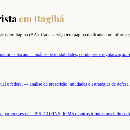
ista
em
Itagibá
ísicas em
Itagibá
(
BA
). Cada serviço tem página dedicada com informaç
adorias fiscais — análise de modalidades, condições e regularização fi
ual e federal — análise de prescrição, nulidades e estratégias de defesa.
ente por empresas — PIS, COFINS, ICMS e outros tributos nos últimos 5