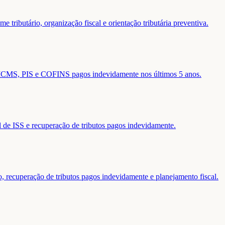
 tributário, organização fiscal e orientação tributária preventiva.
de ICMS, PIS e COFINS pagos indevidamente nos últimos 5 anos.
al de ISS e recuperação de tributos pagos indevidamente.
o, recuperação de tributos pagos indevidamente e planejamento fiscal.