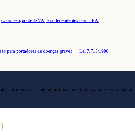
tuição ou isenção de IPVA para dependentes com TEA.
nsão para portadores de doenças graves — Lei 7.713/1988.
liar recuperação tributária, restituição de tributos, transação tributár
A
)