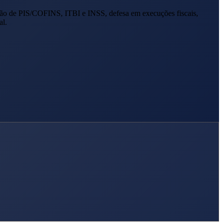
ão de PIS/COFINS, ITBI e INSS, defesa em execuções fiscais,
al.