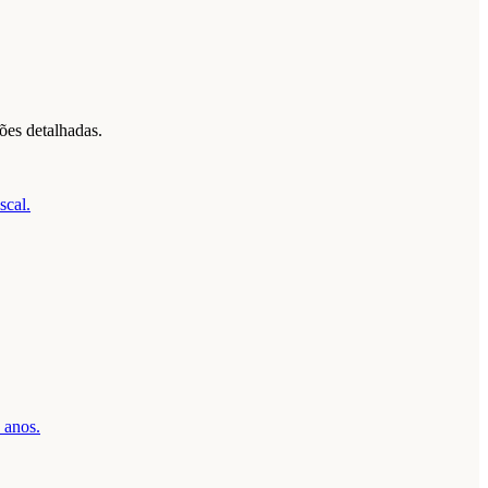
ões detalhadas.
scal.
 anos.