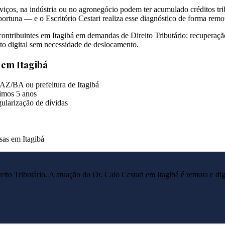
viços, na indústria ou no agronegócio podem ter acumulado créditos trib
ortuna — e o Escritório Cestari realiza esse diagnóstico de forma remo
 contribuintes em Itagibá em demandas de Direito Tributário: recuperaç
to digital sem necessidade de deslocamento.
s em
Itagibá
AZ/BA ou prefeitura de Itagibá
imos 5 anos
ularização de dívidas
sas em Itagibá
reito Tributário. A atuação do Dr. Caio Cestari em
Itagibá
é remota e dig