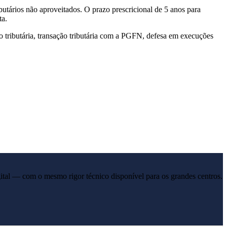
utários não aproveitados. O prazo prescricional de 5 anos para
ta.
ão tributária, transação tributária com a PGFN, defesa em execuções
ital — com o mesmo rigor técnico disponível para os grandes centros.