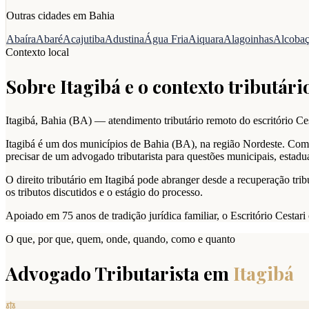
Outras cidades em
Bahia
Abaíra
Abaré
Acajutiba
Adustina
Água Fria
Aiquara
Alagoinhas
Alcoba
Contexto local
Sobre
Itagibá
e o contexto tributário
Itagibá
,
Bahia
(
BA
) — atendimento tributário remoto do escritório Ces
Itagibá é um dos municípios de Bahia (BA), na região Nordeste. Com u
precisar de um advogado tributarista para questões municipais, estadua
O direito tributário em Itagibá pode abranger desde a recuperação trib
os tributos discutidos e o estágio do processo.
Apoiado em 75 anos de tradição jurídica familiar, o Escritório Cestar
O que, por que, quem, onde, quando, como e quanto
Advogado Tributarista em
Itagibá