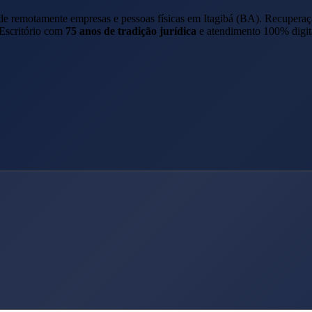
nde remotamente empresas e pessoas físicas em
Itagibá
(
BA
). Recuperaç
 Escritório com
75 anos de tradição jurídica
e atendimento 100% digit