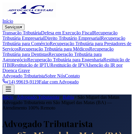
Início
Serviços
▾
Transação Tributária
Defesa em Execução Fiscal
Recuperação
Tributária Empresarial
Direito Tributário Empresarial
Recuperação
Tributária para Comércio
Recuperação Tributária para Prestadores de
Serviços
Recuperação Tributária para Médicos
Recuperação
Tributária para Dentistas
Recuperação Tributária para
Agronegócio
Recuperação Tributária para Engenharia
Restituição de
ITBI
Restituição de IPTU
Restituição de IPVA
Isenção do IR por
Doença Grave
Advogado Tributarista
Sobre Nós
Contato
(14) 99619-9119
Falar com Advogado
Início
Advogado Tributarista
Bahia
São Miguel das Matas
Advogado Tributarista em
São Miguel das Matas
(
BA
) —
Atendimento 100% Remoto
Advogado Tributarista