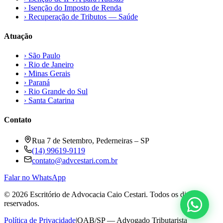
›
Isenção do Imposto de Renda
›
Recuperação de Tributos — Saúde
Atuação
›
São Paulo
›
Rio de Janeiro
›
Minas Gerais
›
Paraná
›
Rio Grande do Sul
›
Santa Catarina
Contato
Rua 7 de Setembro, Pederneiras – SP
(14) 99619-9119
contato@advcestari.com.br
Falar no WhatsApp
©
2026
Escritório de Advocacia Caio Cestari. Todos os direitos
reservados.
Política de Privacidade
|
OAB/SP — Advogado Tributarista