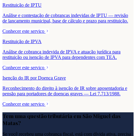
Restituição de IPTU
Análise e contestação de cobranças indevidas de IPTU — revisão
de lançamento municipal, base de cálculo e prazo para restituição.
Conhecer este serviço
Restituição de IPVA
Análise de cobrança indevida de IPVA e atuação jurídica para
restituição ou isenção de IPVA para dependentes com TEA.
Conhecer este serviço
Isenção do IR por Doença Grave
Reconhecimento do direito à isenção de IR sobre aposentadoria e
pensão para portadores de doenças graves — Lei 7.713/1988.
Conhecer este serviço
Tem uma questão tributária em
São Miguel das
Matas
?
Se você recebeu uma cobrança fiscal, está com dívida ativa, precisa