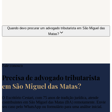
Quando devo procurar um advogado tributarista em São Miguel das
Matas?
Fale conosco
Precisa de advogado tributarista
em
São Miguel das Matas
?
O Escritório Cestari, com 75 anos de tradição jurídica, atende
contribuintes em
São Miguel das Matas
(
BA
) remotamente. Envie
seu caso pelo WhatsApp ou formulário para uma análise inicial.