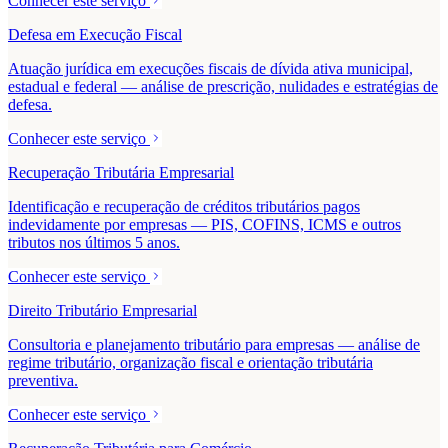
Conhecer este serviço
Defesa em Execução Fiscal
Atuação jurídica em execuções fiscais de dívida ativa municipal,
estadual e federal — análise de prescrição, nulidades e estratégias de
defesa.
Conhecer este serviço
Recuperação Tributária Empresarial
Identificação e recuperação de créditos tributários pagos
indevidamente por empresas — PIS, COFINS, ICMS e outros
tributos nos últimos 5 anos.
Conhecer este serviço
Direito Tributário Empresarial
Consultoria e planejamento tributário para empresas — análise de
regime tributário, organização fiscal e orientação tributária
preventiva.
Conhecer este serviço