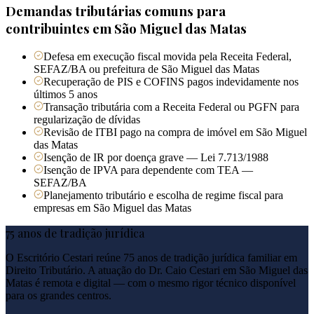
Demandas tributárias comuns para
contribuintes em
São Miguel das Matas
Defesa em execução fiscal movida pela Receita Federal,
SEFAZ/BA ou prefeitura de São Miguel das Matas
Recuperação de PIS e COFINS pagos indevidamente nos
últimos 5 anos
Transação tributária com a Receita Federal ou PGFN para
regularização de dívidas
Revisão de ITBI pago na compra de imóvel em São Miguel
das Matas
Isenção de IR por doença grave — Lei 7.713/1988
Isenção de IPVA para dependente com TEA —
SEFAZ/BA
Planejamento tributário e escolha de regime fiscal para
empresas em São Miguel das Matas
75 anos de tradição jurídica
O Escritório Cestari reúne 75 anos de tradição jurídica familiar em
Direito Tributário. A atuação do Dr. Caio Cestari em
São Miguel das
Matas
é remota e digital — com o mesmo rigor técnico disponível
para os grandes centros.