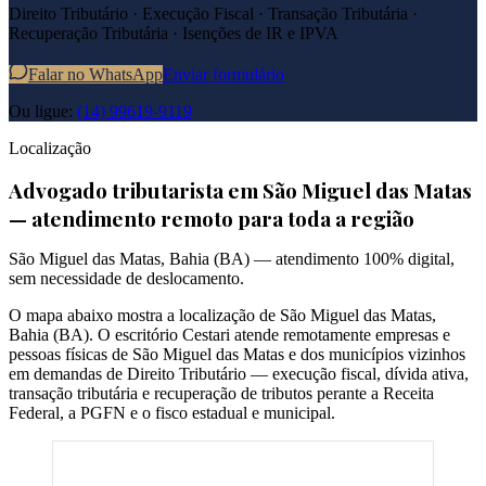
Direito Tributário · Execução Fiscal · Transação Tributária ·
Recuperação Tributária · Isenções de IR e IPVA
Falar no WhatsApp
Enviar formulário
Ou ligue:
(14) 99619-9119
Localização
Advogado tributarista em
São Miguel das Matas
— atendimento remoto para toda a região
São Miguel das Matas
,
Bahia
(
BA
) — atendimento 100% digital,
sem necessidade de deslocamento.
O mapa abaixo mostra a localização de
São Miguel das Matas
,
Bahia
(
BA
). O escritório Cestari atende remotamente empresas e
pessoas físicas de
São Miguel das Matas
e dos municípios vizinhos
em demandas de Direito Tributário — execução fiscal, dívida ativa,
transação tributária e recuperação de tributos perante a Receita
Federal, a PGFN e o fisco estadual e municipal.