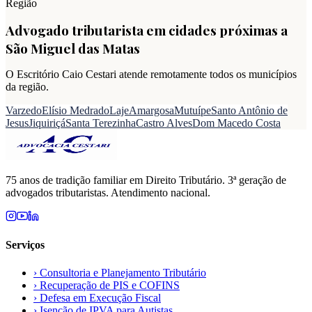
Região
Advogado tributarista em cidades próximas a
São Miguel das Matas
O Escritório Caio Cestari atende remotamente todos os municípios
da região.
Varzedo
Elísio Medrado
Laje
Amargosa
Mutuípe
Santo Antônio de
Jesus
Jiquiriçá
Santa Terezinha
Castro Alves
Dom Macedo Costa
75 anos de tradição familiar em Direito Tributário. 3ª geração de
advogados tributaristas. Atendimento nacional.
Serviços
›
Consultoria e Planejamento Tributário
›
Recuperação de PIS e COFINS
›
Defesa em Execução Fiscal
›
Isenção de IPVA para Autistas