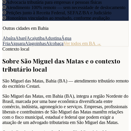
Advocacia tributária para empresas e pessoas físicas
Atendimento 100% remoto — sem necessidade de deslocamento
Petições junto à Receita Federal, SEFAZ/BA e Judiciário
Honorários vinculados ao resultado, conforme avaliação
Outras cidades em
Bahia
Abaíra
Abaré
Acajutiba
Adustina
Água
Fria
Aiquara
Alagoinhas
Alcobaça
Ver todos em
BA
→
Contexto local
Sobre
São Miguel das Matas
e o contexto
tributário local
São Miguel das Matas
,
Bahia
(
BA
) — atendimento tributário remoto
do escritório Cestari.
São Miguel das Matas, em Bahia (BA), integra a região Nordeste do
Brasil, marcada por uma base econômica diversificada entre
comércio, indústria, agronegócio e serviços. Empresas, profissionais
liberais e contribuintes de São Miguel das Matas mantêm relações
com o fisco municipal, estadual e federal que podem exigir a
atuação de um advogado tributarista em São Miguel das Matas.