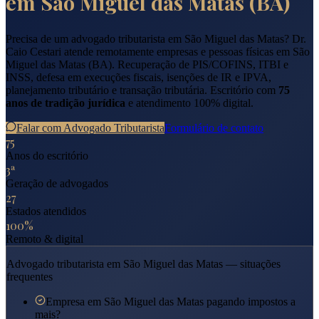
em
São Miguel das Matas
(
BA
)
Precisa de um advogado tributarista em
São Miguel das Matas
? Dr.
Caio Cestari atende remotamente empresas e pessoas físicas em
São
Miguel das Matas
(
BA
). Recuperação de PIS/COFINS, ITBI e
INSS, defesa em execuções fiscais, isenções de IR e IPVA,
planejamento tributário e transação tributária. Escritório com
75
anos de tradição jurídica
e atendimento 100% digital.
Falar com Advogado Tributarista
Formulário de contato
75
Anos do escritório
3ª
Geração de advogados
27
Estados atendidos
100%
Remoto & digital
Advogado tributarista em
São Miguel das Matas
— situações
frequentes
Empresa em São Miguel das Matas pagando impostos a
mais?