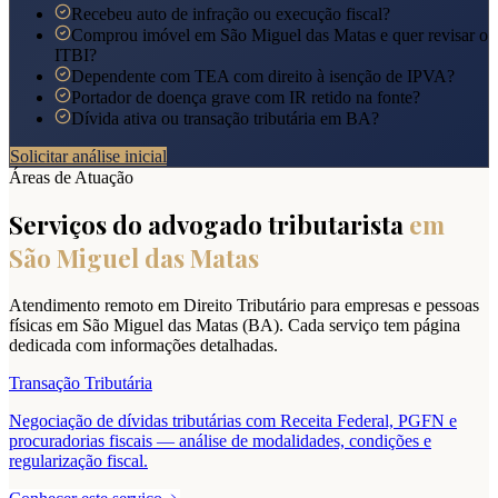
Recebeu auto de infração ou execução fiscal?
Comprou imóvel em São Miguel das Matas e quer revisar o
ITBI?
Dependente com TEA com direito à isenção de IPVA?
Portador de doença grave com IR retido na fonte?
Dívida ativa ou transação tributária em BA?
Solicitar análise inicial
Áreas de Atuação
Serviços do advogado tributarista
em
São Miguel das Matas
Atendimento remoto em Direito Tributário para empresas e pessoas
físicas em
São Miguel das Matas
(
BA
). Cada serviço tem página
dedicada com informações detalhadas.
Transação Tributária
Negociação de dívidas tributárias com Receita Federal, PGFN e
procuradorias fiscais — análise de modalidades, condições e
regularização fiscal.