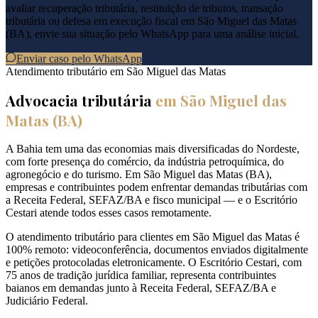
avaliar recuperação tributária, restituição de tributos, transação
tributária ou defesa em execução fiscal em
São Miguel das Matas
(
BA
), envie sua situação pelo WhatsApp para uma análise inicial.
Enviar caso pelo WhatsApp
Atendimento tributário em
São Miguel das Matas
Advocacia tributária
em
São Miguel das
Matas
(
BA
)
A Bahia tem uma das economias mais diversificadas do Nordeste,
com forte presença do comércio, da indústria petroquímica, do
agronegócio e do turismo. Em São Miguel das Matas (BA),
empresas e contribuintes podem enfrentar demandas tributárias com
a Receita Federal, SEFAZ/BA e fisco municipal — e o Escritório
Cestari atende todos esses casos remotamente.
O atendimento tributário para clientes em São Miguel das Matas é
100% remoto: videoconferência, documentos enviados digitalmente
e petições protocoladas eletronicamente. O Escritório Cestari, com
75 anos de tradição jurídica familiar, representa contribuintes
baianos em demandas junto à Receita Federal, SEFAZ/BA e
Judiciário Federal.