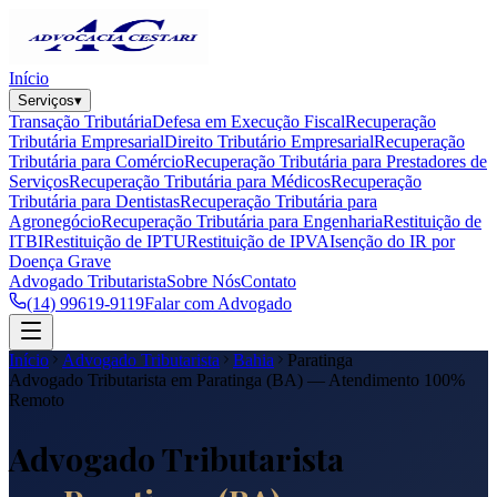
Início
Serviços
▾
Transação Tributária
Defesa em Execução Fiscal
Recuperação
Tributária Empresarial
Direito Tributário Empresarial
Recuperação
Tributária para Comércio
Recuperação Tributária para Prestadores de
Serviços
Recuperação Tributária para Médicos
Recuperação
Tributária para Dentistas
Recuperação Tributária para
Agronegócio
Recuperação Tributária para Engenharia
Restituição de
ITBI
Restituição de IPTU
Restituição de IPVA
Isenção do IR por
Doença Grave
Advogado Tributarista
Sobre Nós
Contato
(14) 99619-9119
Falar com Advogado
Início
Advogado Tributarista
Bahia
Paratinga
Advogado Tributarista em
Paratinga
(
BA
) — Atendimento 100%
Remoto
Advogado Tributarista