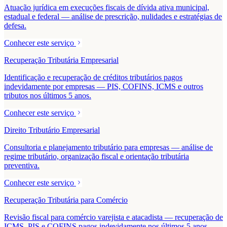
Atuação jurídica em execuções fiscais de dívida ativa municipal,
estadual e federal — análise de prescrição, nulidades e estratégias de
defesa.
Conhecer este serviço
Recuperação Tributária Empresarial
Identificação e recuperação de créditos tributários pagos
indevidamente por empresas — PIS, COFINS, ICMS e outros
tributos nos últimos 5 anos.
Conhecer este serviço
Direito Tributário Empresarial
Consultoria e planejamento tributário para empresas — análise de
regime tributário, organização fiscal e orientação tributária
preventiva.
Conhecer este serviço
Recuperação Tributária para Comércio
Revisão fiscal para comércio varejista e atacadista — recuperação de
ICMS, PIS e COFINS pagos indevidamente nos últimos 5 anos.