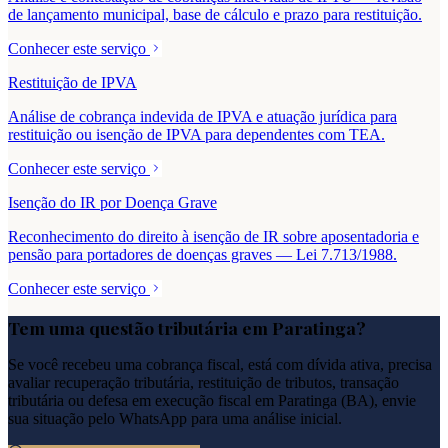
de lançamento municipal, base de cálculo e prazo para restituição.
Conhecer este serviço
Restituição de IPVA
Análise de cobrança indevida de IPVA e atuação jurídica para
restituição ou isenção de IPVA para dependentes com TEA.
Conhecer este serviço
Isenção do IR por Doença Grave
Reconhecimento do direito à isenção de IR sobre aposentadoria e
pensão para portadores de doenças graves — Lei 7.713/1988.
Conhecer este serviço
Tem uma questão tributária em
Paratinga
?
Se você recebeu uma cobrança fiscal, está com dívida ativa, precisa
avaliar recuperação tributária, restituição de tributos, transação
tributária ou defesa em execução fiscal em
Paratinga
(
BA
), envie
sua situação pelo WhatsApp para uma análise inicial.