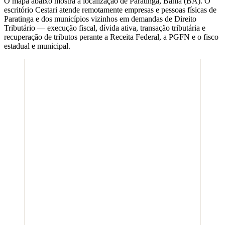
O mapa abaixo mostra a localização de
Paratinga
,
Bahia
(
BA
). O
escritório Cestari atende remotamente empresas e pessoas físicas de
Paratinga
e dos municípios vizinhos em demandas de Direito
Tributário — execução fiscal, dívida ativa, transação tributária e
recuperação de tributos perante a Receita Federal, a PGFN e o fisco
estadual e municipal.