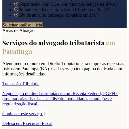
Dependente com TEA com direito à isenção de IPVA?
Portador de doença grave com IR retido na fonte?
Dívida ativa ou transação tributária em BA?
Solicitar análise inicial
Áreas de Atuação
Serviços do advogado tributarista
em
Paratinga
Atendimento remoto em Direito Tributário para empresas e pessoas
físicas em
Paratinga
(
BA
). Cada serviço tem página dedicada com
informações detalhadas.
Transação Tributária
Negociação de dívidas tributárias com Receita Federal, PGFN e
procuradorias fiscais — análise de modalidades, condições e
regularização fiscal.
Conhecer este serviço
Defesa em Execução Fiscal