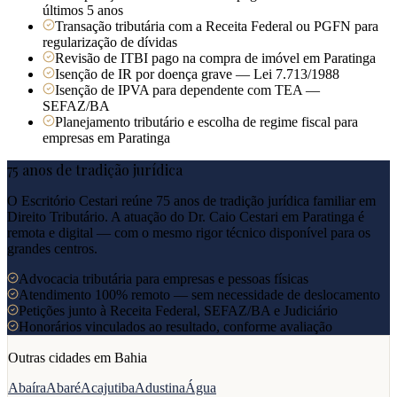
últimos 5 anos
Transação tributária com a Receita Federal ou PGFN para
regularização de dívidas
Revisão de ITBI pago na compra de imóvel em Paratinga
Isenção de IR por doença grave — Lei 7.713/1988
Isenção de IPVA para dependente com TEA —
SEFAZ/BA
Planejamento tributário e escolha de regime fiscal para
empresas em Paratinga
75 anos de tradição jurídica
O Escritório Cestari reúne 75 anos de tradição jurídica familiar em
Direito Tributário. A atuação do Dr. Caio Cestari em
Paratinga
é
remota e digital — com o mesmo rigor técnico disponível para os
grandes centros.
Advocacia tributária para empresas e pessoas físicas
Atendimento 100% remoto — sem necessidade de deslocamento
Petições junto à Receita Federal, SEFAZ/BA e Judiciário
Honorários vinculados ao resultado, conforme avaliação
Outras cidades em
Bahia
Abaíra
Abaré
Acajutiba
Adustina
Água