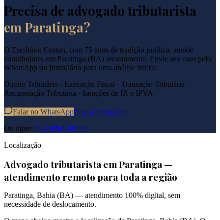
Precisa de advogado tributarista
em
Paratinga
?
O Escritório Cestari, com 75 anos de tradição jurídica, atende
contribuintes em
Paratinga
(
BA
) remotamente. Envie seu caso pelo
WhatsApp ou formulário para uma análise inicial.
Direito Tributário · Execução Fiscal · Transação Tributária ·
Recuperação Tributária · Isenções de IR e IPVA
Falar no WhatsApp
Enviar formulário
Ou ligue:
(14) 99619-9119
Localização
Advogado tributarista em
Paratinga
—
atendimento remoto para toda a região
Paratinga
,
Bahia
(
BA
) — atendimento 100% digital, sem
necessidade de deslocamento.