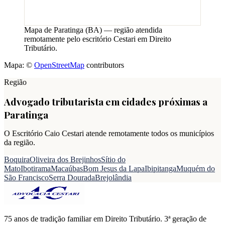
Mapa de
Paratinga
(
BA
) — região atendida
remotamente pelo escritório Cestari em Direito
Tributário.
Mapa: ©
OpenStreetMap
contributors
Região
Advogado tributarista em cidades próximas a
Paratinga
O Escritório Caio Cestari atende remotamente todos os municípios
da região.
Boquira
Oliveira dos Brejinhos
Sítio do
Mato
Ibotirama
Macaúbas
Bom Jesus da Lapa
Ibipitanga
Muquém do
São Francisco
Serra Dourada
Brejolândia
75 anos de tradição familiar em Direito Tributário. 3ª geração de