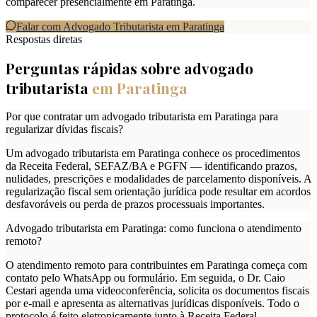
comparecer presencialmente em Paratinga.
Falar com Advogado Tributarista em
Paratinga
Respostas diretas
Perguntas rápidas sobre advogado
tributarista
em
Paratinga
Por que contratar um advogado tributarista em Paratinga para
regularizar dívidas fiscais?
Um advogado tributarista em Paratinga conhece os procedimentos
da Receita Federal, SEFAZ/BA e PGFN — identificando prazos,
nulidades, prescrições e modalidades de parcelamento disponíveis. A
regularização fiscal sem orientação jurídica pode resultar em acordos
desfavoráveis ou perda de prazos processuais importantes.
Advogado tributarista em Paratinga: como funciona o atendimento
remoto?
O atendimento remoto para contribuintes em Paratinga começa com
contato pelo WhatsApp ou formulário. Em seguida, o Dr. Caio
Cestari agenda uma videoconferência, solicita os documentos fiscais
por e-mail e apresenta as alternativas jurídicas disponíveis. Todo o
protocolo é feito eletronicamente junto à Receita Federal,