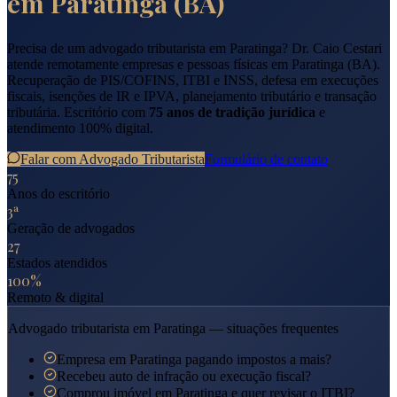
em
Paratinga
(
BA
)
Precisa de um advogado tributarista em
Paratinga
? Dr. Caio Cestari
atende remotamente empresas e pessoas físicas em
Paratinga
(
BA
).
Recuperação de PIS/COFINS, ITBI e INSS, defesa em execuções
fiscais, isenções de IR e IPVA, planejamento tributário e transação
tributária. Escritório com
75 anos de tradição jurídica
e
atendimento 100% digital.
Falar com Advogado Tributarista
Formulário de contato
75
Anos do escritório
3ª
Geração de advogados
27
Estados atendidos
100%
Remoto & digital
Advogado tributarista em
Paratinga
— situações frequentes
Empresa em Paratinga pagando impostos a mais?
Recebeu auto de infração ou execução fiscal?
Comprou imóvel em Paratinga e quer revisar o ITBI?