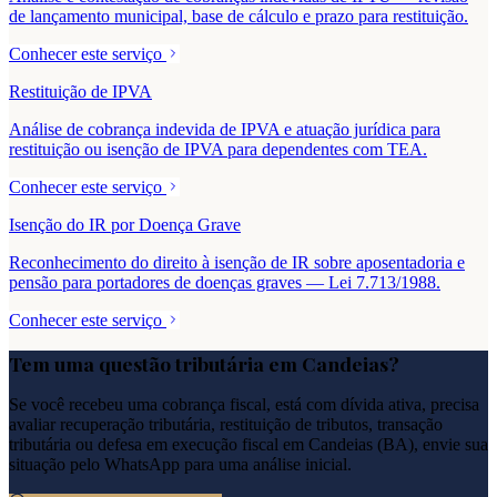
de lançamento municipal, base de cálculo e prazo para restituição.
Conhecer este serviço
Restituição de IPVA
Análise de cobrança indevida de IPVA e atuação jurídica para
restituição ou isenção de IPVA para dependentes com TEA.
Conhecer este serviço
Isenção do IR por Doença Grave
Reconhecimento do direito à isenção de IR sobre aposentadoria e
pensão para portadores de doenças graves — Lei 7.713/1988.
Conhecer este serviço
Tem uma questão tributária em
Candeias
?
Se você recebeu uma cobrança fiscal, está com dívida ativa, precisa
avaliar recuperação tributária, restituição de tributos, transação
tributária ou defesa em execução fiscal em
Candeias
(
BA
), envie sua
situação pelo WhatsApp para uma análise inicial.