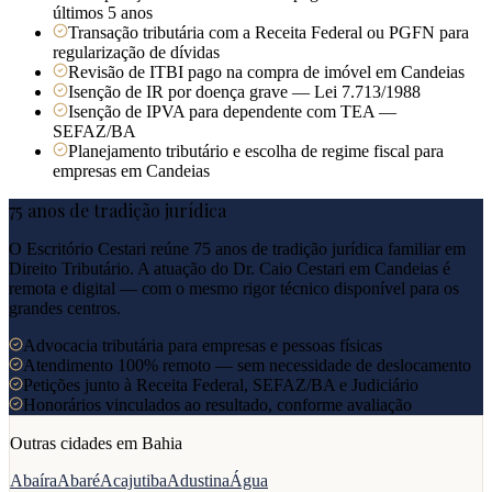
últimos 5 anos
Transação tributária com a Receita Federal ou PGFN para
regularização de dívidas
Revisão de ITBI pago na compra de imóvel em Candeias
Isenção de IR por doença grave — Lei 7.713/1988
Isenção de IPVA para dependente com TEA —
SEFAZ/BA
Planejamento tributário e escolha de regime fiscal para
empresas em Candeias
75 anos de tradição jurídica
O Escritório Cestari reúne 75 anos de tradição jurídica familiar em
Direito Tributário. A atuação do Dr. Caio Cestari em
Candeias
é
remota e digital — com o mesmo rigor técnico disponível para os
grandes centros.
Advocacia tributária para empresas e pessoas físicas
Atendimento 100% remoto — sem necessidade de deslocamento
Petições junto à Receita Federal, SEFAZ/BA e Judiciário
Honorários vinculados ao resultado, conforme avaliação
Outras cidades em
Bahia
Abaíra
Abaré
Acajutiba
Adustina
Água