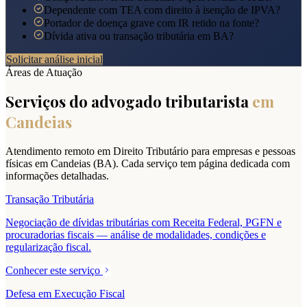
Dependente com TEA com direito à isenção de IPVA?
Portador de doença grave com IR retido na fonte?
Dívida ativa ou transação tributária em BA?
Solicitar análise inicial
Áreas de Atuação
Serviços do advogado tributarista
em
Candeias
Atendimento remoto em Direito Tributário para empresas e pessoas
físicas em
Candeias
(
BA
). Cada serviço tem página dedicada com
informações detalhadas.
Transação Tributária
Negociação de dívidas tributárias com Receita Federal, PGFN e
procuradorias fiscais — análise de modalidades, condições e
regularização fiscal.
Conhecer este serviço
Defesa em Execução Fiscal