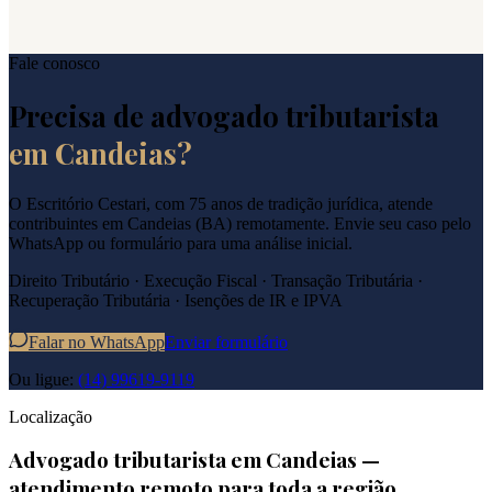
Fale conosco
Precisa de advogado tributarista
em
Candeias
?
O Escritório Cestari, com 75 anos de tradição jurídica, atende
contribuintes em
Candeias
(
BA
) remotamente. Envie seu caso pelo
WhatsApp ou formulário para uma análise inicial.
Direito Tributário · Execução Fiscal · Transação Tributária ·
Recuperação Tributária · Isenções de IR e IPVA
Falar no WhatsApp
Enviar formulário
Ou ligue:
(14) 99619-9119
Localização
Advogado tributarista em
Candeias
—
atendimento remoto para toda a região