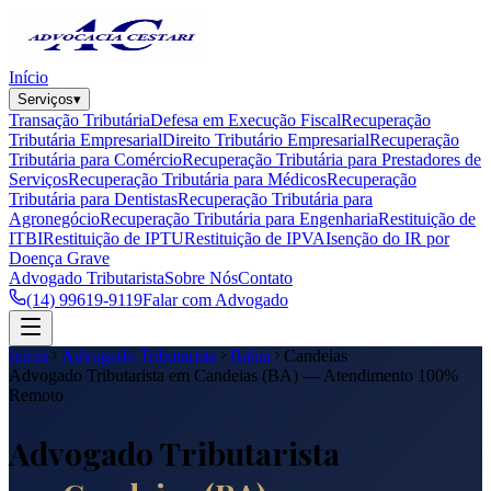
Início
Serviços
▾
Transação Tributária
Defesa em Execução Fiscal
Recuperação
Tributária Empresarial
Direito Tributário Empresarial
Recuperação
Tributária para Comércio
Recuperação Tributária para Prestadores de
Serviços
Recuperação Tributária para Médicos
Recuperação
Tributária para Dentistas
Recuperação Tributária para
Agronegócio
Recuperação Tributária para Engenharia
Restituição de
ITBI
Restituição de IPTU
Restituição de IPVA
Isenção do IR por
Doença Grave
Advogado Tributarista
Sobre Nós
Contato
(14) 99619-9119
Falar com Advogado
Início
Advogado Tributarista
Bahia
Candeias
Advogado Tributarista em
Candeias
(
BA
) — Atendimento 100%
Remoto
Advogado Tributarista