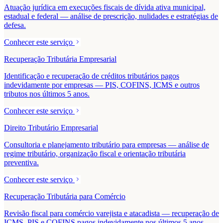
Atuação jurídica em execuções fiscais de dívida ativa municipal,
estadual e federal — análise de prescrição, nulidades e estratégias de
defesa.
Conhecer este serviço
Recuperação Tributária Empresarial
Identificação e recuperação de créditos tributários pagos
indevidamente por empresas — PIS, COFINS, ICMS e outros
tributos nos últimos 5 anos.
Conhecer este serviço
Direito Tributário Empresarial
Consultoria e planejamento tributário para empresas — análise de
regime tributário, organização fiscal e orientação tributária
preventiva.
Conhecer este serviço
Recuperação Tributária para Comércio
Revisão fiscal para comércio varejista e atacadista — recuperação de
ICMS, PIS e COFINS pagos indevidamente nos últimos 5 anos.