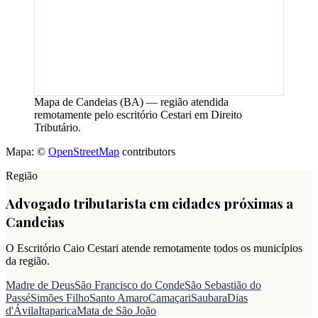
Mapa de
Candeias
(
BA
) — região atendida
remotamente pelo escritório Cestari em Direito
Tributário.
Mapa: ©
OpenStreetMap
contributors
Região
Advogado tributarista em cidades próximas a
Candeias
O Escritório Caio Cestari atende remotamente todos os municípios
da região.
Madre de Deus
São Francisco do Conde
São Sebastião do
Passé
Simões Filho
Santo Amaro
Camaçari
Saubara
Dias
d'Ávila
Itaparica
Mata de São João