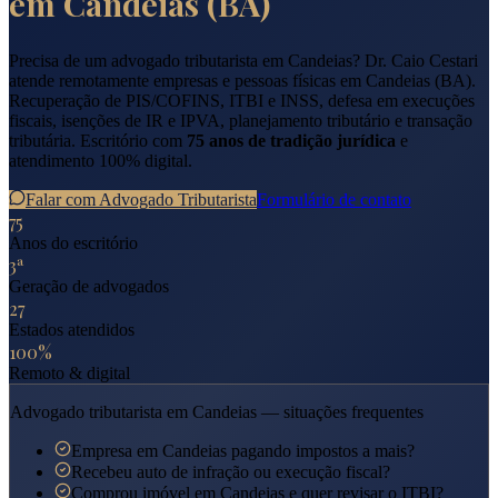
em
Candeias
(
BA
)
Precisa de um advogado tributarista em
Candeias
? Dr. Caio Cestari
atende remotamente empresas e pessoas físicas em
Candeias
(
BA
).
Recuperação de PIS/COFINS, ITBI e INSS, defesa em execuções
fiscais, isenções de IR e IPVA, planejamento tributário e transação
tributária. Escritório com
75 anos de tradição jurídica
e
atendimento 100% digital.
Falar com Advogado Tributarista
Formulário de contato
75
Anos do escritório
3ª
Geração de advogados
27
Estados atendidos
100%
Remoto & digital
Advogado tributarista em
Candeias
— situações frequentes
Empresa em Candeias pagando impostos a mais?
Recebeu auto de infração ou execução fiscal?
Comprou imóvel em Candeias e quer revisar o ITBI?