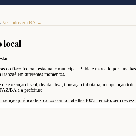
ça
Ver todos em
BA
→
 local
stari.
s do fisco federal, estadual e municipal. Bahia é marcado por uma bas
em Banzaê em diferentes momentos.
 execução fiscal, dívida ativa, transação tributária, recuperação tribut
EFAZ/BA e a prefeitura.
a tradição jurídica de 75 anos com o trabalho 100% remoto, sem necess