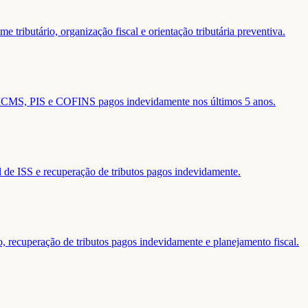
 tributário, organização fiscal e orientação tributária preventiva.
de ICMS, PIS e COFINS pagos indevidamente nos últimos 5 anos.
al de ISS e recuperação de tributos pagos indevidamente.
o, recuperação de tributos pagos indevidamente e planejamento fiscal.