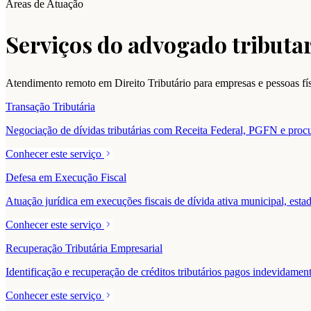
Áreas de Atuação
Serviços do advogado tributar
Atendimento remoto em Direito Tributário para empresas e pessoas f
Transação Tributária
Negociação de dívidas tributárias com Receita Federal, PGFN e procur
Conhecer este serviço
Defesa em Execução Fiscal
Atuação jurídica em execuções fiscais de dívida ativa municipal, estad
Conhecer este serviço
Recuperação Tributária Empresarial
Identificação e recuperação de créditos tributários pagos indevidam
Conhecer este serviço