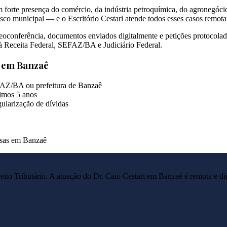
 forte presença do comércio, da indústria petroquímica, do agronegóc
sco municipal — e o Escritório Cestari atende todos esses casos remot
oconferência, documentos enviados digitalmente e petições protocolada
o à Receita Federal, SEFAZ/BA e Judiciário Federal.
s em
Banzaê
FAZ/BA ou prefeitura de Banzaê
imos 5 anos
ularização de dívidas
resas em Banzaê
reito Tributário. A atuação do Dr. Caio Cestari em
Banzaê
é remota e di