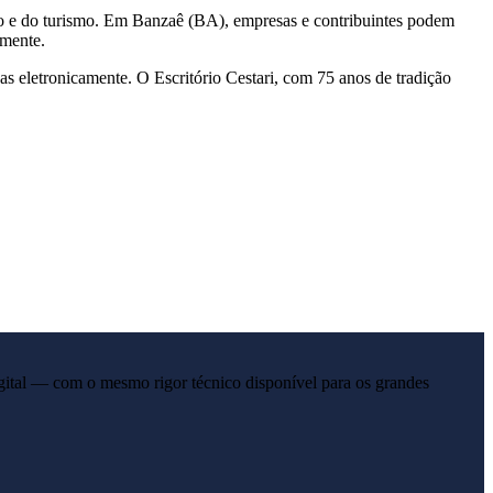
io e do turismo. Em Banzaê (BA), empresas e contribuintes podem
amente.
s eletronicamente. O Escritório Cestari, com 75 anos de tradição
gital — com o mesmo rigor técnico disponível para os grandes