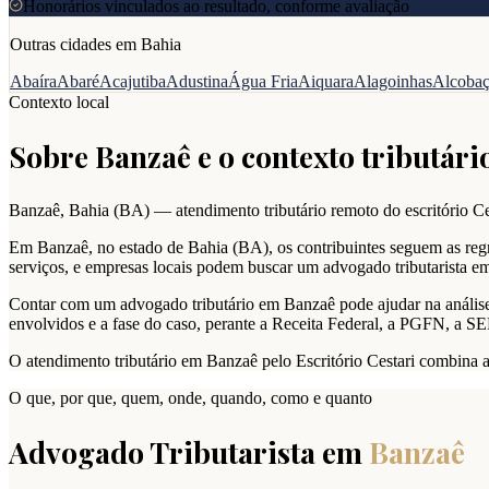
Honorários vinculados ao resultado, conforme avaliação
Outras cidades em
Bahia
Abaíra
Abaré
Acajutiba
Adustina
Água Fria
Aiquara
Alagoinhas
Alcoba
Contexto local
Sobre
Banzaê
e o contexto tributário
Banzaê
,
Bahia
(
BA
) — atendimento tributário remoto do escritório Ce
Em Banzaê, no estado de Bahia (BA), os contribuintes seguem as regra
serviços, e empresas locais podem buscar um advogado tributarista 
Contar com um advogado tributário em Banzaê pode ajudar na análise de
envolvidos e a fase do caso, perante a Receita Federal, a PGFN, a S
O atendimento tributário em Banzaê pelo Escritório Cestari combina 
O que, por que, quem, onde, quando, como e quanto
Advogado Tributarista em
Banzaê