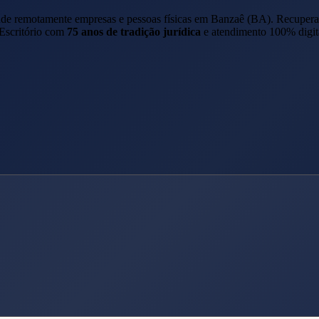
ende remotamente empresas e pessoas físicas em
Banzaê
(
BA
). Recuper
 Escritório com
75 anos de tradição jurídica
e atendimento 100% digit