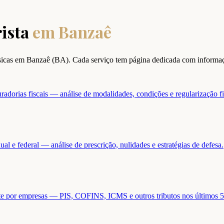
ista
em
Banzaê
ísicas em
Banzaê
(
BA
). Cada serviço tem página dedicada com informaç
adorias fiscais — análise de modalidades, condições e regularização fi
ual e federal — análise de prescrição, nulidades e estratégias de defesa.
ente por empresas — PIS, COFINS, ICMS e outros tributos nos últimos 5