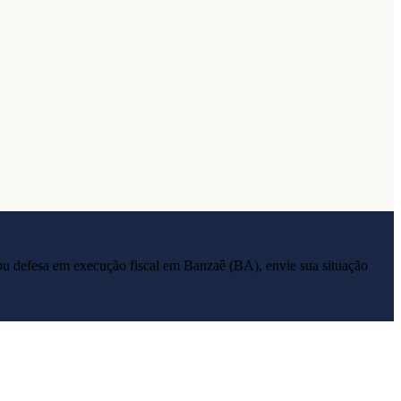
ia ou defesa em execução fiscal em
Banzaê
(
BA
), envie sua situação