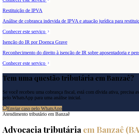
Restituição de IPVA
Análise de cobrança indevida de IPVA e atuação jurídica para resti
Conhecer este serviço
Isenção do IR por Doença Grave
Reconhecimento do direito à isenção de IR sobre aposentadoria e pe
Conhecer este serviço
Tem uma questão tributária em
Banzaê
?
Se você recebeu uma cobrança fiscal, está com dívida ativa, precisa ava
pelo WhatsApp para uma análise inicial.
Enviar caso pelo WhatsApp
Atendimento tributário em
Banzaê
Advocacia tributária
em
Banzaê
(
B