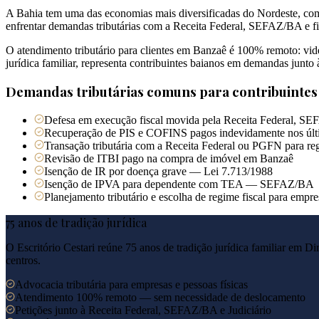
A Bahia tem uma das economias mais diversificadas do Nordeste, com
enfrentar demandas tributárias com a Receita Federal, SEFAZ/BA e fi
O atendimento tributário para clientes em Banzaê é 100% remoto: vide
jurídica familiar, representa contribuintes baianos em demandas junt
Demandas tributárias comuns para contribuinte
Defesa em execução fiscal movida pela Receita Federal, SE
Recuperação de PIS e COFINS pagos indevidamente nos últ
Transação tributária com a Receita Federal ou PGFN para reg
Revisão de ITBI pago na compra de imóvel em Banzaê
Isenção de IR por doença grave — Lei 7.713/1988
Isenção de IPVA para dependente com TEA — SEFAZ/BA
Planejamento tributário e escolha de regime fiscal para emp
75 anos de tradição jurídica
O Escritório Cestari reúne 75 anos de tradição jurídica familiar em Di
centros.
Advocacia tributária para empresas e pessoas físicas
Atendimento 100% remoto — sem necessidade de deslocamento
Petições junto à Receita Federal, SEFAZ/BA e Judiciário