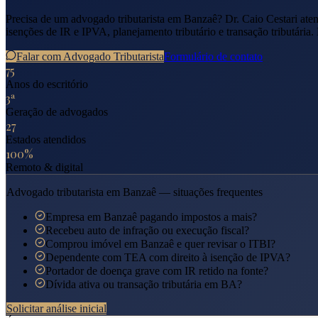
Precisa de um advogado tributarista em
Banzaê
? Dr. Caio Cestari at
isenções de IR e IPVA, planejamento tributário e transação tributária.
Falar com Advogado Tributarista
Formulário de contato
75
Anos do escritório
3ª
Geração de advogados
27
Estados atendidos
100%
Remoto & digital
Advogado tributarista em
Banzaê
— situações frequentes
Empresa em Banzaê pagando impostos a mais?
Recebeu auto de infração ou execução fiscal?
Comprou imóvel em Banzaê e quer revisar o ITBI?
Dependente com TEA com direito à isenção de IPVA?
Portador de doença grave com IR retido na fonte?
Dívida ativa ou transação tributária em BA?
Solicitar análise inicial