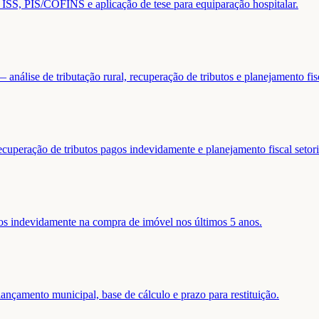
de ISS, PIS/COFINS e aplicação de tese para equiparação hospitalar.
análise de tributação rural, recuperação de tributos e planejamento fis
ecuperação de tributos pagos indevidamente e planejamento fiscal setori
gos indevidamente na compra de imóvel nos últimos 5 anos.
nçamento municipal, base de cálculo e prazo para restituição.