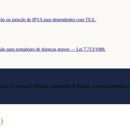
tuição ou isenção de IPVA para dependentes com TEA.
nsão para portadores de doenças graves — Lei 7.713/1988.
liar recuperação tributária, restituição de tributos, transação tributár
A
)