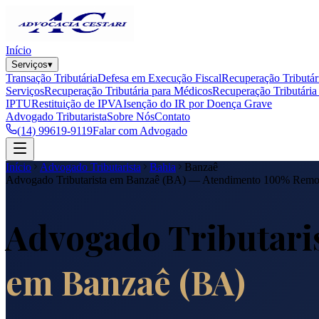
Início
Serviços
▾
Transação Tributária
Defesa em Execução Fiscal
Recuperação Tributár
Serviços
Recuperação Tributária para Médicos
Recuperação Tributária 
IPTU
Restituição de IPVA
Isenção do IR por Doença Grave
Advogado Tributarista
Sobre Nós
Contato
(14) 99619-9119
Falar com Advogado
Início
Advogado Tributarista
Bahia
Banzaê
Advogado Tributarista em
Banzaê
(
BA
) — Atendimento 100% Remo
Advogado Tributari
em
Banzaê
(
BA
)