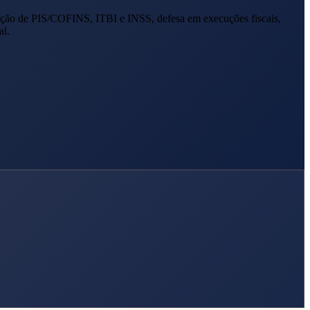
ação de PIS/COFINS, ITBI e INSS, defesa em execuções fiscais,
al.