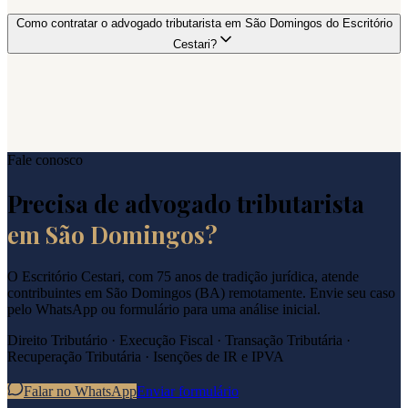
Como contratar o advogado tributarista em São Domingos do Escritório
Cestari?
Fale conosco
Precisa de advogado tributarista
em
São Domingos
?
O Escritório Cestari, com 75 anos de tradição jurídica, atende
contribuintes em
São Domingos
(
BA
) remotamente. Envie seu caso
pelo WhatsApp ou formulário para uma análise inicial.
Direito Tributário · Execução Fiscal · Transação Tributária ·
Recuperação Tributária · Isenções de IR e IPVA
Falar no WhatsApp
Enviar formulário