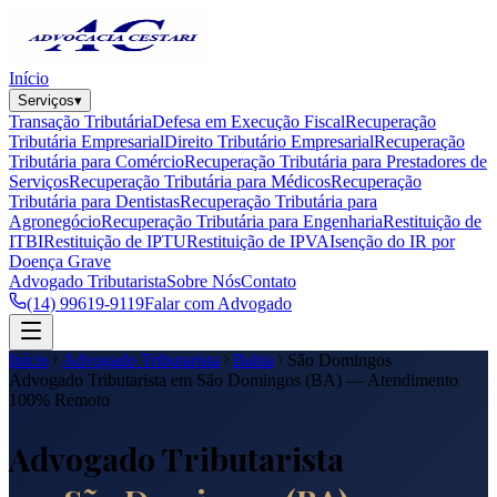
Início
Serviços
▾
Transação Tributária
Defesa em Execução Fiscal
Recuperação
Tributária Empresarial
Direito Tributário Empresarial
Recuperação
Tributária para Comércio
Recuperação Tributária para Prestadores de
Serviços
Recuperação Tributária para Médicos
Recuperação
Tributária para Dentistas
Recuperação Tributária para
Agronegócio
Recuperação Tributária para Engenharia
Restituição de
ITBI
Restituição de IPTU
Restituição de IPVA
Isenção do IR por
Doença Grave
Advogado Tributarista
Sobre Nós
Contato
(14) 99619-9119
Falar com Advogado
Início
Advogado Tributarista
Bahia
São Domingos
Advogado Tributarista em
São Domingos
(
BA
) — Atendimento
100% Remoto
Advogado Tributarista