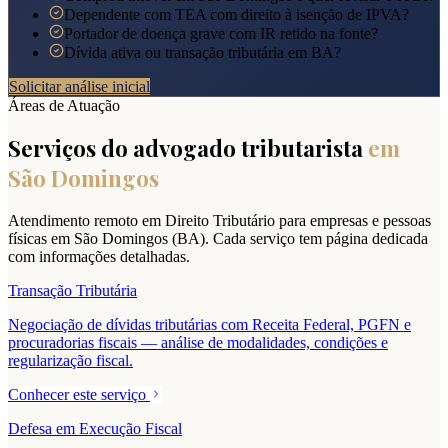
Dependente com TEA com direito à isenção de IPVA?
Portador de doença grave com IR retido na fonte?
Dívida ativa ou transação tributária em BA?
Solicitar análise inicial
Áreas de Atuação
Serviços do advogado tributarista
em
São Domingos
Atendimento remoto em Direito Tributário para empresas e pessoas
físicas em
São Domingos
(
BA
). Cada serviço tem página dedicada
com informações detalhadas.
Transação Tributária
Negociação de dívidas tributárias com Receita Federal, PGFN e
procuradorias fiscais — análise de modalidades, condições e
regularização fiscal.
Conhecer este serviço
Defesa em Execução Fiscal