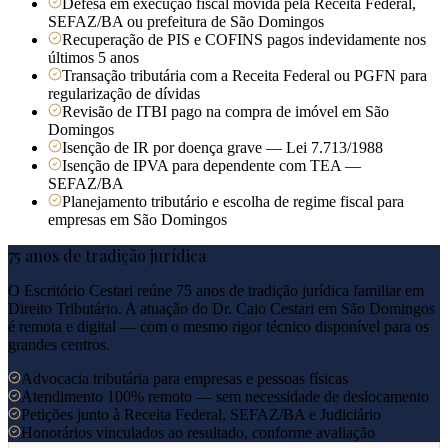
Defesa em execução fiscal movida pela Receita Federal,
SEFAZ/BA ou prefeitura de São Domingos
Recuperação de PIS e COFINS pagos indevidamente nos
últimos 5 anos
Transação tributária com a Receita Federal ou PGFN para
regularização de dívidas
Revisão de ITBI pago na compra de imóvel em São
Domingos
Isenção de IR por doença grave — Lei 7.713/1988
Isenção de IPVA para dependente com TEA —
SEFAZ/BA
Planejamento tributário e escolha de regime fiscal para
empresas em São Domingos
75 anos de tradição jurídica
O Escritório Cestari reúne 75 anos de tradição jurídica familiar em
Direito Tributário. A atuação do Dr. Caio Cestari em
São Domingos
é remota e digital — com o mesmo rigor técnico disponível para os
grandes centros.
Advocacia tributária para empresas e pessoas físicas
Atendimento 100% remoto — sem necessidade de deslocamento
Petições junto à Receita Federal, SEFAZ/BA e Judiciário
Honorários vinculados ao resultado, conforme avaliação