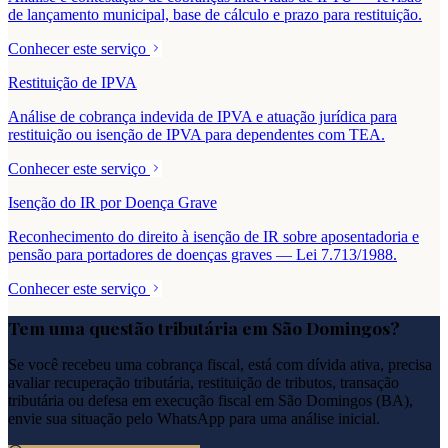
de lançamento municipal, base de cálculo e prazo para restituição.
Conhecer este serviço
Restituição de IPVA
Análise de cobrança indevida de IPVA e atuação jurídica para
restituição ou isenção de IPVA para dependentes com TEA.
Conhecer este serviço
Isenção do IR por Doença Grave
Reconhecimento do direito à isenção de IR sobre aposentadoria e
pensão para portadores de doenças graves — Lei 7.713/1988.
Conhecer este serviço
Tem uma questão tributária em
São Domingos
?
Se você recebeu uma cobrança fiscal, está com dívida ativa, precisa
avaliar recuperação tributária, restituição de tributos, transação
tributária ou defesa em execução fiscal em
São Domingos
(
BA
),
envie sua situação pelo WhatsApp para uma análise inicial.