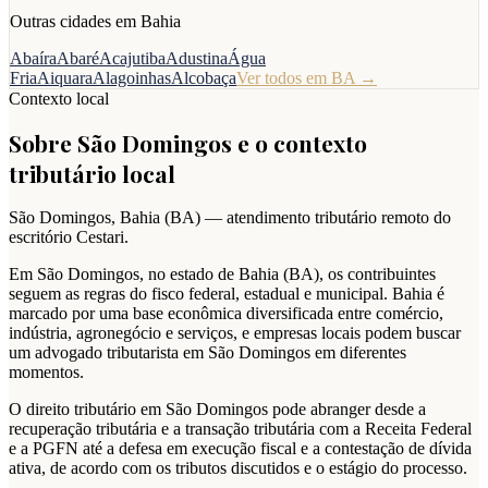
Outras cidades em
Bahia
Abaíra
Abaré
Acajutiba
Adustina
Água
Fria
Aiquara
Alagoinhas
Alcobaça
Ver todos em
BA
→
Contexto local
Sobre
São Domingos
e o contexto
tributário local
São Domingos
,
Bahia
(
BA
) — atendimento tributário remoto do
escritório Cestari.
Em São Domingos, no estado de Bahia (BA), os contribuintes
seguem as regras do fisco federal, estadual e municipal. Bahia é
marcado por uma base econômica diversificada entre comércio,
indústria, agronegócio e serviços, e empresas locais podem buscar
um advogado tributarista em São Domingos em diferentes
momentos.
O direito tributário em São Domingos pode abranger desde a
recuperação tributária e a transação tributária com a Receita Federal
e a PGFN até a defesa em execução fiscal e a contestação de dívida
ativa, de acordo com os tributos discutidos e o estágio do processo.