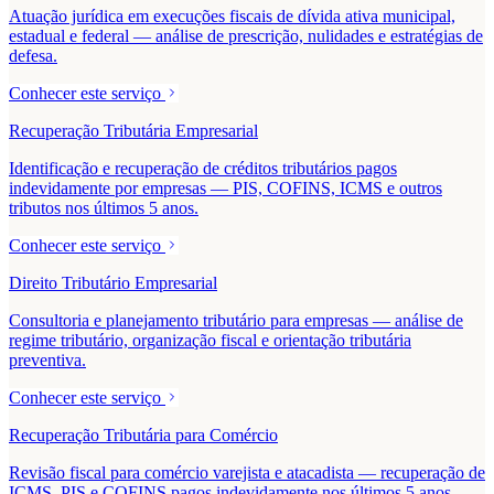
Atuação jurídica em execuções fiscais de dívida ativa municipal,
estadual e federal — análise de prescrição, nulidades e estratégias de
defesa.
Conhecer este serviço
Recuperação Tributária Empresarial
Identificação e recuperação de créditos tributários pagos
indevidamente por empresas — PIS, COFINS, ICMS e outros
tributos nos últimos 5 anos.
Conhecer este serviço
Direito Tributário Empresarial
Consultoria e planejamento tributário para empresas — análise de
regime tributário, organização fiscal e orientação tributária
preventiva.
Conhecer este serviço
Recuperação Tributária para Comércio
Revisão fiscal para comércio varejista e atacadista — recuperação de
ICMS, PIS e COFINS pagos indevidamente nos últimos 5 anos.