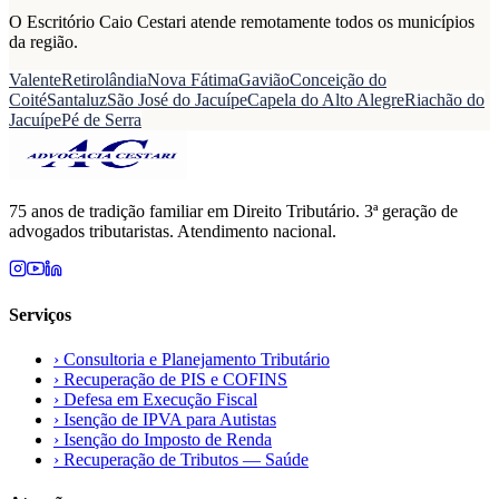
O Escritório Caio Cestari atende remotamente todos os municípios
da região.
Valente
Retirolândia
Nova Fátima
Gavião
Conceição do
Coité
Santaluz
São José do Jacuípe
Capela do Alto Alegre
Riachão do
Jacuípe
Pé de Serra
75 anos de tradição familiar em Direito Tributário. 3ª geração de
advogados tributaristas. Atendimento nacional.
Serviços
›
Consultoria e Planejamento Tributário
›
Recuperação de PIS e COFINS
›
Defesa em Execução Fiscal
›
Isenção de IPVA para Autistas
›
Isenção do Imposto de Renda
›
Recuperação de Tributos — Saúde