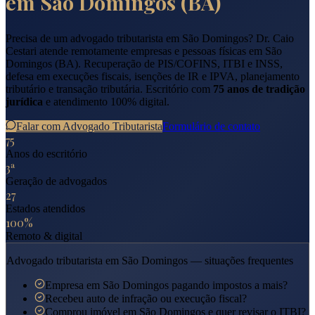
em
São Domingos
(
BA
)
Precisa de um advogado tributarista em
São Domingos
? Dr. Caio
Cestari atende remotamente empresas e pessoas físicas em
São
Domingos
(
BA
). Recuperação de PIS/COFINS, ITBI e INSS,
defesa em execuções fiscais, isenções de IR e IPVA, planejamento
tributário e transação tributária. Escritório com
75 anos de tradição
jurídica
e atendimento 100% digital.
Falar com Advogado Tributarista
Formulário de contato
75
Anos do escritório
3ª
Geração de advogados
27
Estados atendidos
100%
Remoto & digital
Advogado tributarista em
São Domingos
— situações frequentes
Empresa em São Domingos pagando impostos a mais?
Recebeu auto de infração ou execução fiscal?
Comprou imóvel em São Domingos e quer revisar o ITBI?