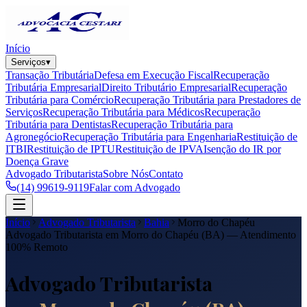
Início
Serviços
▾
Transação Tributária
Defesa em Execução Fiscal
Recuperação
Tributária Empresarial
Direito Tributário Empresarial
Recuperação
Tributária para Comércio
Recuperação Tributária para Prestadores de
Serviços
Recuperação Tributária para Médicos
Recuperação
Tributária para Dentistas
Recuperação Tributária para
Agronegócio
Recuperação Tributária para Engenharia
Restituição de
ITBI
Restituição de IPTU
Restituição de IPVA
Isenção do IR por
Doença Grave
Advogado Tributarista
Sobre Nós
Contato
(14) 99619-9119
Falar com Advogado
Início
Advogado Tributarista
Bahia
Morro do Chapéu
Advogado Tributarista em
Morro do Chapéu
(
BA
) — Atendimento
100% Remoto
Advogado Tributarista