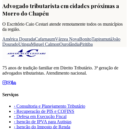
Advogado tributarista em cidades próximas a
Morro do Chapéu
O Escritório Caio Cestari atende remotamente todos os municípios
da região.
América Dourada
Cafarnaum
Várzea Nova
Bonito
Tapiramutá
João
Dourado
Utinga
Miguel Calmon
Ourolândia
Piritiba
75 anos de tradição familiar em Direito Tributário. 3ª geração de
advogados tributaristas. Atendimento nacional.
Serviços
›
Consultoria e Planejamento Tributário
›
Recuperação de PIS e COFINS
›
Defesa em Execução Fiscal
›
Isenção de IPVA para Autistas
›
Isenção do Imposto de Renda