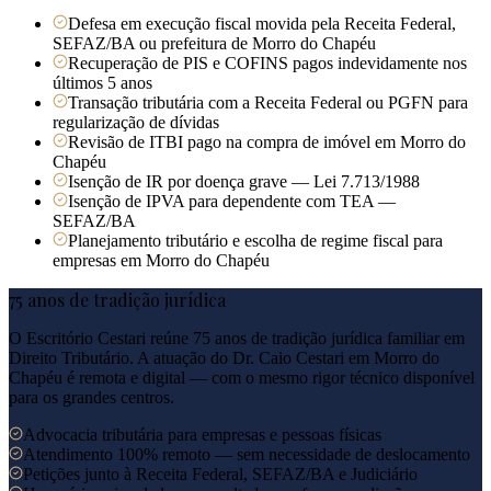
Defesa em execução fiscal movida pela Receita Federal,
SEFAZ/BA ou prefeitura de Morro do Chapéu
Recuperação de PIS e COFINS pagos indevidamente nos
últimos 5 anos
Transação tributária com a Receita Federal ou PGFN para
regularização de dívidas
Revisão de ITBI pago na compra de imóvel em Morro do
Chapéu
Isenção de IR por doença grave — Lei 7.713/1988
Isenção de IPVA para dependente com TEA —
SEFAZ/BA
Planejamento tributário e escolha de regime fiscal para
empresas em Morro do Chapéu
75 anos de tradição jurídica
O Escritório Cestari reúne 75 anos de tradição jurídica familiar em
Direito Tributário. A atuação do Dr. Caio Cestari em
Morro do
Chapéu
é remota e digital — com o mesmo rigor técnico disponível
para os grandes centros.
Advocacia tributária para empresas e pessoas físicas
Atendimento 100% remoto — sem necessidade de deslocamento
Petições junto à Receita Federal, SEFAZ/BA e Judiciário