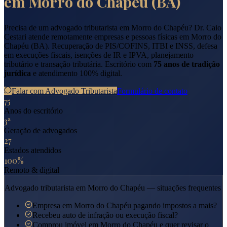
em
Morro do Chapéu
(
BA
)
Precisa de um advogado tributarista em
Morro do Chapéu
? Dr. Caio
Cestari atende remotamente empresas e pessoas físicas em
Morro do
Chapéu
(
BA
). Recuperação de PIS/COFINS, ITBI e INSS, defesa
em execuções fiscais, isenções de IR e IPVA, planejamento
tributário e transação tributária. Escritório com
75 anos de tradição
jurídica
e atendimento 100% digital.
Falar com Advogado Tributarista
Formulário de contato
75
Anos do escritório
3ª
Geração de advogados
27
Estados atendidos
100%
Remoto & digital
Advogado tributarista em
Morro do Chapéu
— situações frequentes
Empresa em Morro do Chapéu pagando impostos a mais?
Recebeu auto de infração ou execução fiscal?
Comprou imóvel em Morro do Chapéu e quer revisar o