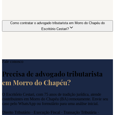
Como contratar o advogado tributarista em Morro do Chapéu do
Escritório Cestari?
Fale conosco
Precisa de advogado tributarista
em
Morro do Chapéu
?
O Escritório Cestari, com 75 anos de tradição jurídica, atende
contribuintes em
Morro do Chapéu
(
BA
) remotamente. Envie seu
caso pelo WhatsApp ou formulário para uma análise inicial.
Direito Tributário · Execução Fiscal · Transação Tributária ·