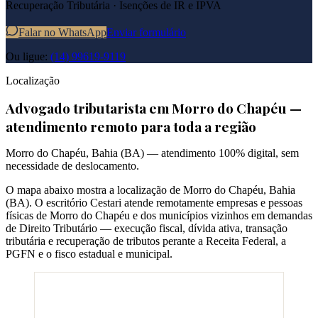
Recuperação Tributária · Isenções de IR e IPVA
Falar no WhatsApp
Enviar formulário
Ou ligue:
(14) 99619-9119
Localização
Advogado tributarista em
Morro do Chapéu
—
atendimento remoto para toda a região
Morro do Chapéu
,
Bahia
(
BA
) — atendimento 100% digital, sem
necessidade de deslocamento.
O mapa abaixo mostra a localização de
Morro do Chapéu
,
Bahia
(
BA
). O escritório Cestari atende remotamente empresas e pessoas
físicas de
Morro do Chapéu
e dos municípios vizinhos em demandas
de Direito Tributário — execução fiscal, dívida ativa, transação
tributária e recuperação de tributos perante a Receita Federal, a
PGFN e o fisco estadual e municipal.