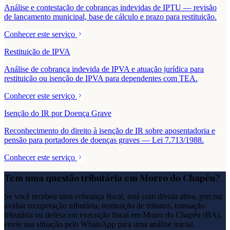
Análise e contestação de cobranças indevidas de IPTU — revisão
de lançamento municipal, base de cálculo e prazo para restituição.
Conhecer este serviço
Restituição de IPVA
Análise de cobrança indevida de IPVA e atuação jurídica para
restituição ou isenção de IPVA para dependentes com TEA.
Conhecer este serviço
Isenção do IR por Doença Grave
Reconhecimento do direito à isenção de IR sobre aposentadoria e
pensão para portadores de doenças graves — Lei 7.713/1988.
Conhecer este serviço
Tem uma questão tributária em
Morro do Chapéu
?
Se você recebeu uma cobrança fiscal, está com dívida ativa, precisa
avaliar recuperação tributária, restituição de tributos, transação
tributária ou defesa em execução fiscal em
Morro do Chapéu
(
BA
),
envie sua situação pelo WhatsApp para uma análise inicial.