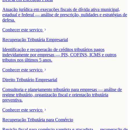
Atuação jurídica em execuções fiscais de dívida ativa municipal,
estadual e federal — análise de prescrição, nulidades e estratégias de
defesa.
Conhecer este serviço
Recuperação Tributária Empresarial
Identificação e recuperação de créditos tributários pagos
indevidamente por empresas — PIS, COFINS, ICMS e outros
tributos nos últimos 5 anos.
Conhecer este serviço
Direito Tributário Empresarial
Consultoria e planejamento tributário para empresas — análise de
regime tributário, organização fiscal e orientação tributária
preventiva.
Conhecer este serviço
Recuperação Tributária para Comércio
Revisão fiscal para comércio varejista e atacadista — recuperação de