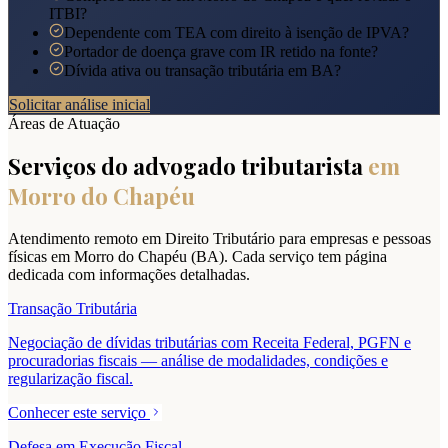
ITBI?
Dependente com TEA com direito à isenção de IPVA?
Portador de doença grave com IR retido na fonte?
Dívida ativa ou transação tributária em BA?
Solicitar análise inicial
Áreas de Atuação
Serviços do advogado tributarista
em
Morro do Chapéu
Atendimento remoto em Direito Tributário para empresas e pessoas
físicas em
Morro do Chapéu
(
BA
). Cada serviço tem página
dedicada com informações detalhadas.
Transação Tributária
Negociação de dívidas tributárias com Receita Federal, PGFN e
procuradorias fiscais — análise de modalidades, condições e
regularização fiscal.
Conhecer este serviço
Defesa em Execução Fiscal