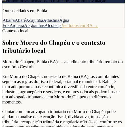
Honorários vinculados ao resultado, conforme avaliação
Outras cidades em
Bahia
Abaíra
Abaré
Acajutiba
Adustina
Água
Fria
Aiquara
Alagoinhas
Alcobaça
Ver todos em
BA
→
Contexto local
Sobre
Morro do Chapéu
e o contexto
tributário local
Morro do Chapéu
,
Bahia
(
BA
) — atendimento tributário remoto do
escritório Cestari.
Em Morro do Chapéu, no estado de Bahia (BA), os contribuintes
seguem as regras do fisco federal, estadual e municipal. Bahia é
marcado por uma base econômica diversificada entre comércio,
indústria, agronegócio e serviços, e empresas locais podem buscar
um advogado tributarista em Morro do Chapéu em diferentes
momentos.
Contar com um advogado tributário em Morro do Chapéu pode
ajudar na análise de execução fiscal, dívida ativa, transação
tributária, recuperação tributária e regularização fiscal, conforme os
documentos, os tributos envolvidos e a fase do caso, perante a