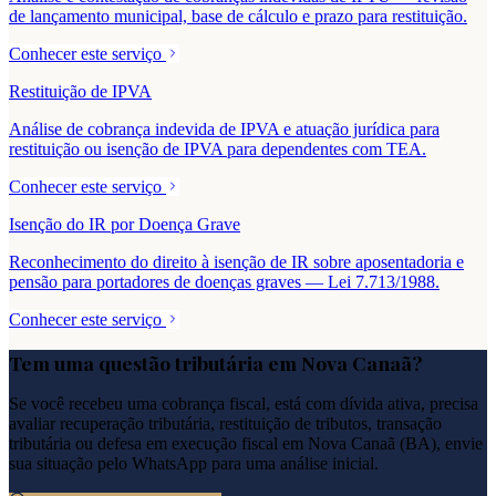
de lançamento municipal, base de cálculo e prazo para restituição.
Conhecer este serviço
Restituição de IPVA
Análise de cobrança indevida de IPVA e atuação jurídica para
restituição ou isenção de IPVA para dependentes com TEA.
Conhecer este serviço
Isenção do IR por Doença Grave
Reconhecimento do direito à isenção de IR sobre aposentadoria e
pensão para portadores de doenças graves — Lei 7.713/1988.
Conhecer este serviço
Tem uma questão tributária em
Nova Canaã
?
Se você recebeu uma cobrança fiscal, está com dívida ativa, precisa
avaliar recuperação tributária, restituição de tributos, transação
tributária ou defesa em execução fiscal em
Nova Canaã
(
BA
), envie
sua situação pelo WhatsApp para uma análise inicial.