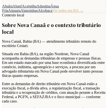
Abaíra
Abaré
Acajutiba
Adustina
Água
Fria
Aiquara
Alagoinhas
Alcobaça
Ver todos em
BA
→
Contexto local
Sobre
Nova Canaã
e o contexto tributário
local
Nova Canaã
,
Bahia
(
BA
) — atendimento tributário remoto do
escritório Cestari.
Situada em Bahia (BA), na região Nordeste, Nova Canaã
acompanha as demandas tributárias de empresas e pessoas físicas.
Em um estado marcado por uma base econômica diversificada entre
comércio, indústria, agronegócio e serviços, a procura por um
advogado tributarista em Nova Canaã pode envolver tanto pessoas
físicas quanto empresas.
Entre as demandas de direito tributário em Nova Canaã estão a
execução fiscal, a dívida ativa, a regularização fiscal, a transação
tributária e a recuperação de créditos, com atuação perante a Receita
Federal, a PGFN, a SEFAZ/BA e o fisco municipal — conforme
cada caso.