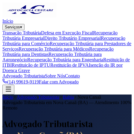
Início
Serviços
▾
Transação Tributária
Defesa em Execução Fiscal
Recuperação
Tributária Empresarial
Direito Tributário Empresarial
Recuperação
Tributária para Comércio
Recuperação Tributária para Prestadores de
Serviços
Recuperação Tributária para Médicos
Recuperação
Tributária para Dentistas
Recuperação Tributária para
Agronegócio
Recuperação Tributária para Engenharia
Restituição de
ITBI
Restituição de IPTU
Restituição de IPVA
Isenção do IR por
Doença Grave
Advogado Tributarista
Sobre Nós
Contato
(14) 99619-9119
Falar com Advogado
Início
Advogado Tributarista
Bahia
Nova Canaã
Advogado Tributarista em
Nova Canaã
(
BA
) — Atendimento 100%
Remoto
Advogado Tributarista