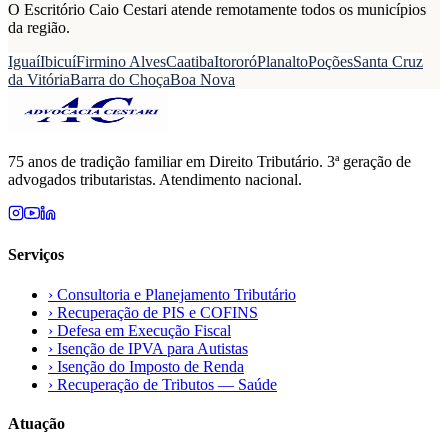
O Escritório Caio Cestari atende remotamente todos os municípios
da região.
Iguaí
Ibicuí
Firmino Alves
Caatiba
Itororó
Planalto
Poções
Santa Cruz
da Vitória
Barra do Choça
Boa Nova
75 anos de tradição familiar em Direito Tributário. 3ª geração de
advogados tributaristas. Atendimento nacional.
Serviços
›
Consultoria e Planejamento Tributário
›
Recuperação de PIS e COFINS
›
Defesa em Execução Fiscal
›
Isenção de IPVA para Autistas
›
Isenção do Imposto de Renda
›
Recuperação de Tributos — Saúde
Atuação