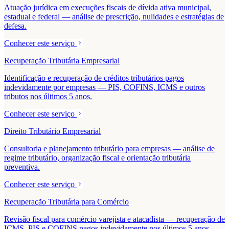
Atuação jurídica em execuções fiscais de dívida ativa municipal,
estadual e federal — análise de prescrição, nulidades e estratégias de
defesa.
Conhecer este serviço
Recuperação Tributária Empresarial
Identificação e recuperação de créditos tributários pagos
indevidamente por empresas — PIS, COFINS, ICMS e outros
tributos nos últimos 5 anos.
Conhecer este serviço
Direito Tributário Empresarial
Consultoria e planejamento tributário para empresas — análise de
regime tributário, organização fiscal e orientação tributária
preventiva.
Conhecer este serviço
Recuperação Tributária para Comércio
Revisão fiscal para comércio varejista e atacadista — recuperação de
ICMS, PIS e COFINS pagos indevidamente nos últimos 5 anos.