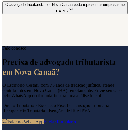
O advogado tributarista em Nova Canaã pode representar empresas no
CARF?
Fale conosco
Precisa de advogado tributarista
em
Nova Canaã
?
O Escritório Cestari, com 75 anos de tradição jurídica, atende
contribuintes em
Nova Canaã
(
BA
) remotamente. Envie seu caso
pelo WhatsApp ou formulário para uma análise inicial.
Direito Tributário · Execução Fiscal · Transação Tributária ·
Recuperação Tributária · Isenções de IR e IPVA
Falar no WhatsApp
Enviar formulário