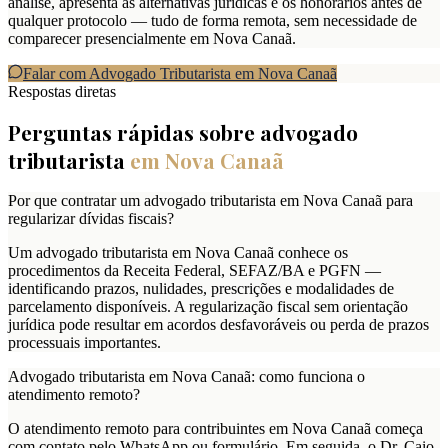
análise, apresenta as alternativas jurídicas e os honorários antes de
qualquer protocolo — tudo de forma remota, sem necessidade de
comparecer presencialmente em Nova Canaã.
Falar com Advogado Tributarista em
Nova Canaã
Respostas diretas
Perguntas rápidas sobre advogado
tributarista
em
Nova Canaã
Por que contratar um advogado tributarista em Nova Canaã para
regularizar dívidas fiscais?
Um advogado tributarista em Nova Canaã conhece os
procedimentos da Receita Federal, SEFAZ/BA e PGFN —
identificando prazos, nulidades, prescrições e modalidades de
parcelamento disponíveis. A regularização fiscal sem orientação
jurídica pode resultar em acordos desfavoráveis ou perda de prazos
processuais importantes.
Advogado tributarista em Nova Canaã: como funciona o
atendimento remoto?
O atendimento remoto para contribuintes em Nova Canaã começa
com contato pelo WhatsApp ou formulário. Em seguida, o Dr. Caio