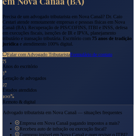
em
Nova Canaã
(
BA
)
Precisa de um advogado tributarista em
Nova Canaã
? Dr. Caio
Cestari atende remotamente empresas e pessoas físicas em
Nova
Canaã
(
BA
). Recuperação de PIS/COFINS, ITBI e INSS, defesa
em execuções fiscais, isenções de IR e IPVA, planejamento
tributário e transação tributária. Escritório com
75 anos de tradição
jurídica
e atendimento 100% digital.
Falar com Advogado Tributarista
Formulário de contato
75
Anos do escritório
3ª
Geração de advogados
27
Estados atendidos
100%
Remoto & digital
Advogado tributarista em
Nova Canaã
— situações frequentes
Empresa em Nova Canaã pagando impostos a mais?
Recebeu auto de infração ou execução fiscal?
Comprou imóvel em Nova Canaã e quer revisar o ITBI?