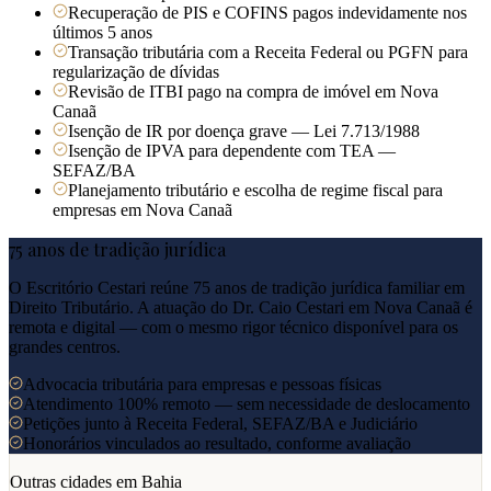
Recuperação de PIS e COFINS pagos indevidamente nos
últimos 5 anos
Transação tributária com a Receita Federal ou PGFN para
regularização de dívidas
Revisão de ITBI pago na compra de imóvel em Nova
Canaã
Isenção de IR por doença grave — Lei 7.713/1988
Isenção de IPVA para dependente com TEA —
SEFAZ/BA
Planejamento tributário e escolha de regime fiscal para
empresas em Nova Canaã
75 anos de tradição jurídica
O Escritório Cestari reúne 75 anos de tradição jurídica familiar em
Direito Tributário. A atuação do Dr. Caio Cestari em
Nova Canaã
é
remota e digital — com o mesmo rigor técnico disponível para os
grandes centros.
Advocacia tributária para empresas e pessoas físicas
Atendimento 100% remoto — sem necessidade de deslocamento
Petições junto à Receita Federal, SEFAZ/BA e Judiciário
Honorários vinculados ao resultado, conforme avaliação
Outras cidades em
Bahia