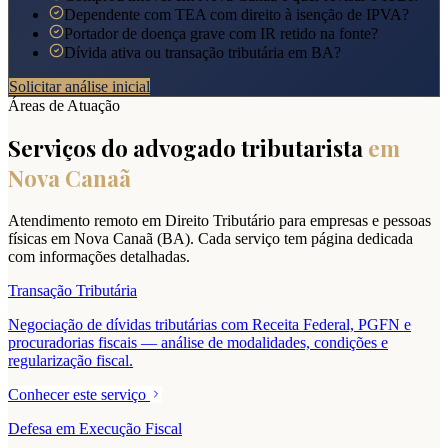
Dependente com TEA com direito à isenção de IPVA?
Portador de doença grave com IR retido na fonte?
Dívida ativa ou transação tributária em BA?
Solicitar análise inicial
Áreas de Atuação
Serviços do advogado tributarista
em
Nova Canaã
Atendimento remoto em Direito Tributário para empresas e pessoas
físicas em
Nova Canaã
(
BA
). Cada serviço tem página dedicada
com informações detalhadas.
Transação Tributária
Negociação de dívidas tributárias com Receita Federal, PGFN e
procuradorias fiscais — análise de modalidades, condições e
regularização fiscal.
Conhecer este serviço
Defesa em Execução Fiscal