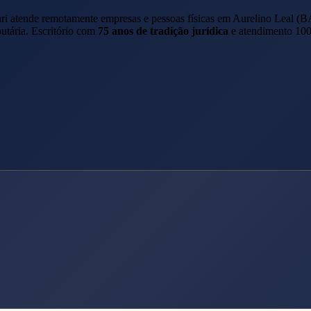
ari atende remotamente empresas e pessoas físicas em
Aurelino Leal
(
B
butária. Escritório com
75 anos de tradição jurídica
e atendimento 100