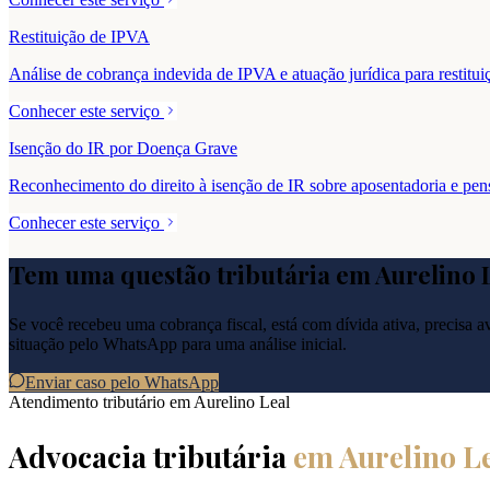
Restituição de IPVA
Análise de cobrança indevida de IPVA e atuação jurídica para resti
Conhecer este serviço
Isenção do IR por Doença Grave
Reconhecimento do direito à isenção de IR sobre aposentadoria e pe
Conhecer este serviço
Tem uma questão tributária em
Aurelino 
Se você recebeu uma cobrança fiscal, está com dívida ativa, precisa ava
situação pelo WhatsApp para uma análise inicial.
Enviar caso pelo WhatsApp
Atendimento tributário em
Aurelino Leal
Advocacia tributária
em
Aurelino L