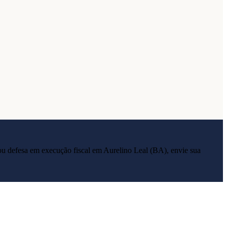
ia ou defesa em execução fiscal em
Aurelino Leal
(
BA
), envie sua