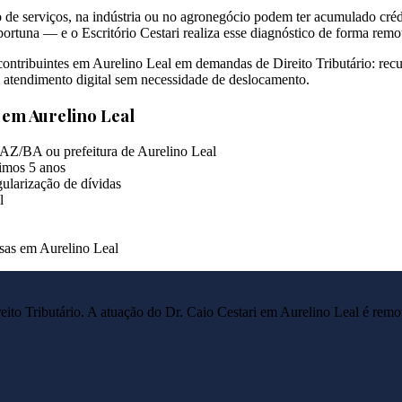
de serviços, na indústria ou no agronegócio podem ter acumulado crédit
ortuna — e o Escritório Cestari realiza esse diagnóstico de forma remo
 contribuintes em Aurelino Leal em demandas de Direito Tributário: rec
m atendimento digital sem necessidade de deslocamento.
s em
Aurelino Leal
FAZ/BA ou prefeitura de Aurelino Leal
imos 5 anos
ularização de dívidas
l
esas em Aurelino Leal
reito Tributário. A atuação do Dr. Caio Cestari em
Aurelino Leal
é remot