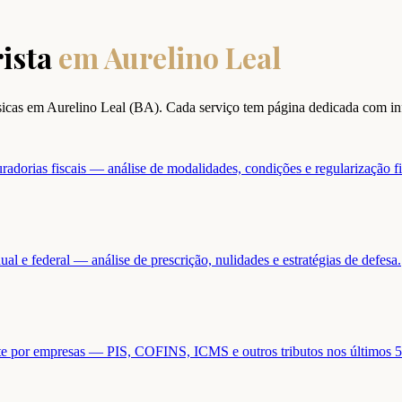
ista
em
Aurelino Leal
sicas em
Aurelino Leal
(
BA
). Cada serviço tem página dedicada com in
adorias fiscais — análise de modalidades, condições e regularização fi
ual e federal — análise de prescrição, nulidades e estratégias de defesa.
ente por empresas — PIS, COFINS, ICMS e outros tributos nos últimos 5