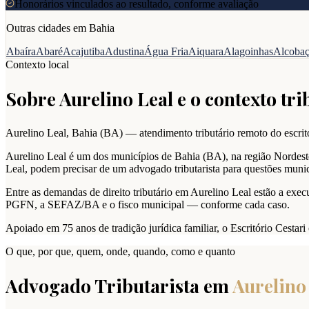
Honorários vinculados ao resultado, conforme avaliação
Outras cidades em
Bahia
Abaíra
Abaré
Acajutiba
Adustina
Água Fria
Aiquara
Alagoinhas
Alcoba
Contexto local
Sobre
Aurelino Leal
e o contexto tri
Aurelino Leal
,
Bahia
(
BA
) — atendimento tributário remoto do escritó
Aurelino Leal é um dos municípios de Bahia (BA), na região Nordeste
Leal, podem precisar de um advogado tributarista para questões munici
Entre as demandas de direito tributário em Aurelino Leal estão a execuç
PGFN, a SEFAZ/BA e o fisco municipal — conforme cada caso.
Apoiado em 75 anos de tradição jurídica familiar, o Escritório Cestar
O que, por que, quem, onde, quando, como e quanto
Advogado Tributarista em
Aurelino