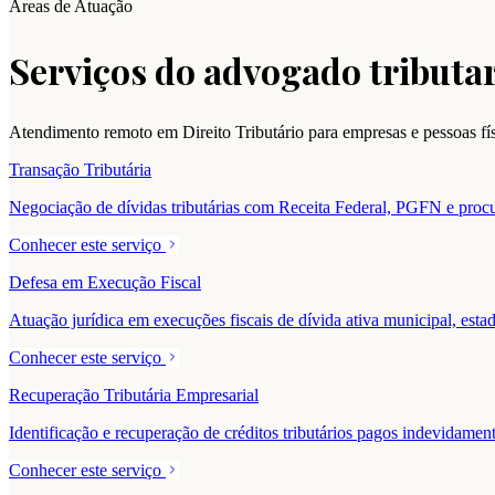
Áreas de Atuação
Serviços do advogado tributar
Atendimento remoto em Direito Tributário para empresas e pessoas fí
Transação Tributária
Negociação de dívidas tributárias com Receita Federal, PGFN e procur
Conhecer este serviço
Defesa em Execução Fiscal
Atuação jurídica em execuções fiscais de dívida ativa municipal, estad
Conhecer este serviço
Recuperação Tributária Empresarial
Identificação e recuperação de créditos tributários pagos indevidam
Conhecer este serviço