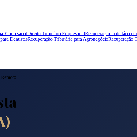
ia Empresarial
Direito Tributário Empresarial
Recuperação Tributária pa
para Dentistas
Recuperação Tributária para Agronegócio
Recuperação Tr
 Remoto
sta
A
)