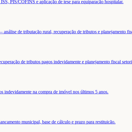
de ISS, PIS/COFINS e aplicação de tese para equiparação hospitalar.
análise de tributação rural, recuperação de tributos e planejamento fis
ecuperação de tributos pagos indevidamente e planejamento fiscal setori
gos indevidamente na compra de imóvel nos últimos 5 anos.
nçamento municipal, base de cálculo e prazo para restituição.