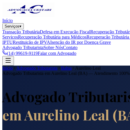
Início
Serviços
▾
Transação Tributária
Defesa em Execução Fiscal
Recuperação Tributár
Serviços
Recuperação Tributária para Médicos
Recuperação Tributária 
IPTU
Restituição de IPVA
Isenção do IR por Doença Grave
Advogado Tributarista
Sobre Nós
Contato
(14) 99619-9119
Falar com Advogado
Início
Advogado Tributarista
Bahia
Aurelino Leal
Advogado Tributarista em
Aurelino Leal
(
BA
) — Atendimento 100%
Advogado Tributari
em
Aurelino Leal
(
B