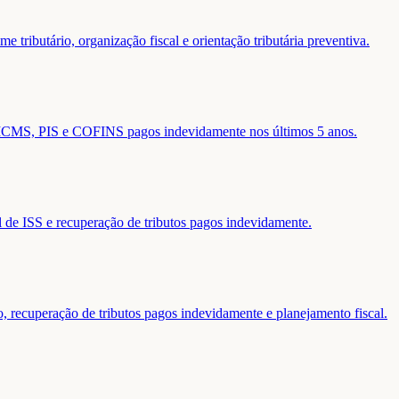
 tributário, organização fiscal e orientação tributária preventiva.
de ICMS, PIS e COFINS pagos indevidamente nos últimos 5 anos.
al de ISS e recuperação de tributos pagos indevidamente.
o, recuperação de tributos pagos indevidamente e planejamento fiscal.