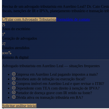
Precisa de um advogado tributarista em
Aurelino Leal
? Dr. Caio Cest
fiscais, isenções de IR e IPVA, planejamento tributário e transação tri
Falar com Advogado Tributarista
Formulário de contato
75
Anos do escritório
3ª
Geração de advogados
27
Estados atendidos
100%
Remoto & digital
Advogado tributarista em
Aurelino Leal
— situações frequentes
Empresa em Aurelino Leal pagando impostos a mais?
Recebeu auto de infração ou execução fiscal?
Comprou imóvel em Aurelino Leal e quer revisar o ITBI?
Dependente com TEA com direito à isenção de IPVA?
Portador de doença grave com IR retido na fonte?
Dívida ativa ou transação tributária em BA?
Solicitar análise inicial