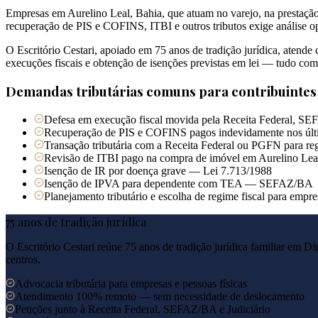
Empresas em Aurelino Leal, Bahia, que atuam no varejo, na prestação 
recuperação de PIS e COFINS, ITBI e outros tributos exige análise op
O Escritório Cestari, apoiado em 75 anos de tradição jurídica, atende
execuções fiscais e obtenção de isenções previstas em lei — tudo co
Demandas tributárias comuns para contribuinte
Defesa em execução fiscal movida pela Receita Federal, SE
Recuperação de PIS e COFINS pagos indevidamente nos últ
Transação tributária com a Receita Federal ou PGFN para reg
Revisão de ITBI pago na compra de imóvel em Aurelino Lea
Isenção de IR por doença grave — Lei 7.713/1988
Isenção de IPVA para dependente com TEA — SEFAZ/BA
Planejamento tributário e escolha de regime fiscal para empr
75 anos de tradição jurídica
O Escritório Cestari reúne 75 anos de tradição jurídica familiar em Di
centros.
Advocacia tributária para empresas e pessoas físicas
Atendimento 100% remoto — sem necessidade de deslocamento
Petições junto à Receita Federal, SEFAZ/BA e Judiciário