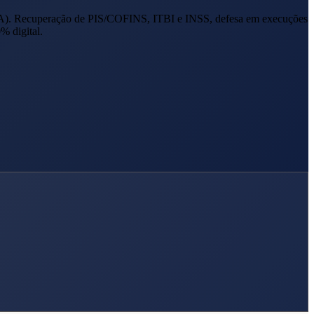
A
). Recuperação de PIS/COFINS, ITBI e INSS, defesa em execuções
% digital.