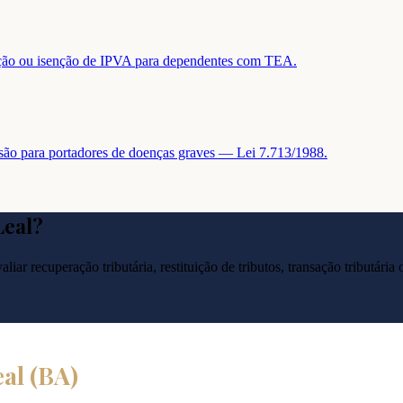
tuição ou isenção de IPVA para dependentes com TEA.
nsão para portadores de doenças graves — Lei 7.713/1988.
Leal
?
liar recuperação tributária, restituição de tributos, transação tributár
eal
(
BA
)