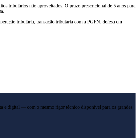
os tributários não aproveitados. O prazo prescricional de 5 anos para
ta.
uperação tributária, transação tributária com a PGFN, defesa em
a e digital — com o mesmo rigor técnico disponível para os grandes