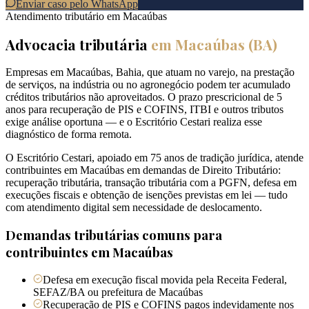
Enviar caso pelo WhatsApp
Atendimento tributário em
Macaúbas
Advocacia tributária
em
Macaúbas
(
BA
)
Empresas em Macaúbas, Bahia, que atuam no varejo, na prestação
de serviços, na indústria ou no agronegócio podem ter acumulado
créditos tributários não aproveitados. O prazo prescricional de 5
anos para recuperação de PIS e COFINS, ITBI e outros tributos
exige análise oportuna — e o Escritório Cestari realiza esse
diagnóstico de forma remota.
O Escritório Cestari, apoiado em 75 anos de tradição jurídica, atende
contribuintes em Macaúbas em demandas de Direito Tributário:
recuperação tributária, transação tributária com a PGFN, defesa em
execuções fiscais e obtenção de isenções previstas em lei — tudo
com atendimento digital sem necessidade de deslocamento.
Demandas tributárias comuns para
contribuintes em
Macaúbas
Defesa em execução fiscal movida pela Receita Federal,
SEFAZ/BA ou prefeitura de Macaúbas
Recuperação de PIS e COFINS pagos indevidamente nos