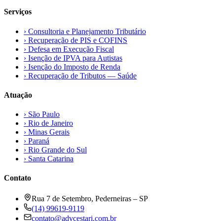
Serviços
›
Consultoria e Planejamento Tributário
›
Recuperação de PIS e COFINS
›
Defesa em Execução Fiscal
›
Isenção de IPVA para Autistas
›
Isenção do Imposto de Renda
›
Recuperação de Tributos — Saúde
Atuação
›
São Paulo
›
Rio de Janeiro
›
Minas Gerais
›
Paraná
›
Rio Grande do Sul
›
Santa Catarina
Contato
Rua 7 de Setembro, Pederneiras – SP
(14) 99619-9119
contato@advcestari.com.br