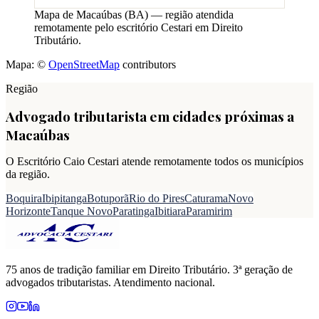
Mapa de
Macaúbas
(
BA
) — região atendida
remotamente pelo escritório Cestari em Direito
Tributário.
Mapa: ©
OpenStreetMap
contributors
Região
Advogado tributarista em cidades próximas a
Macaúbas
O Escritório Caio Cestari atende remotamente todos os municípios
da região.
Boquira
Ibipitanga
Botuporã
Rio do Pires
Caturama
Novo
Horizonte
Tanque Novo
Paratinga
Ibitiara
Paramirim
75 anos de tradição familiar em Direito Tributário. 3ª geração de
advogados tributaristas. Atendimento nacional.