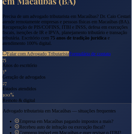
em
Macaúbas
(
BA
)
Precisa de um advogado tributarista em
Macaúbas
? Dr. Caio Cestari
atende remotamente empresas e pessoas físicas em
Macaúbas
(
BA
).
Recuperação de PIS/COFINS, ITBI e INSS, defesa em execuções
fiscais, isenções de IR e IPVA, planejamento tributário e transação
tributária. Escritório com
75 anos de tradição jurídica
e
atendimento 100% digital.
Falar com Advogado Tributarista
Formulário de contato
75
Anos do escritório
3ª
Geração de advogados
27
Estados atendidos
100%
Remoto & digital
Advogado tributarista em
Macaúbas
— situações frequentes
Empresa em Macaúbas pagando impostos a mais?
Recebeu auto de infração ou execução fiscal?
Comprou imóvel em Macaúbas e quer revisar o ITBI?