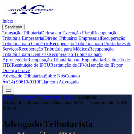
Início
Serviços
▾
Transação Tributária
Defesa em Execução Fiscal
Recuperação
Tributária Empresarial
Direito Tributário Empresarial
Recuperação
Tributária para Comércio
Recuperação Tributária para Prestadores de
Serviços
Recuperação Tributária para Médicos
Recuperação
Tributária para Dentistas
Recuperação Tributária para
Agronegócio
Recuperação Tributária para Engenharia
Restituição de
ITBI
Restituição de IPTU
Restituição de IPVA
Isenção do IR por
Doença Grave
Advogado Tributarista
Sobre Nós
Contato
(14) 99619-9119
Falar com Advogado
Início
Advogado Tributarista
Bahia
Macaúbas
Advogado Tributarista em
Macaúbas
(
BA
) — Atendimento 100%
Remoto
Advogado Tributarista