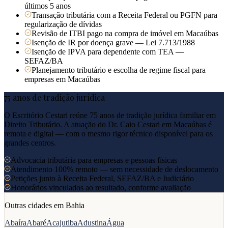
últimos 5 anos
Transação tributária com a Receita Federal ou PGFN para
regularização de dívidas
Revisão de ITBI pago na compra de imóvel em Macaúbas
Isenção de IR por doença grave — Lei 7.713/1988
Isenção de IPVA para dependente com TEA —
SEFAZ/BA
Planejamento tributário e escolha de regime fiscal para
empresas em Macaúbas
75 anos de tradição jurídica
O Escritório Cestari reúne 75 anos de tradição jurídica familiar em
Direito Tributário. A atuação do Dr. Caio Cestari em
Macaúbas
é
remota e digital — com o mesmo rigor técnico disponível para os
grandes centros.
Advocacia tributária para empresas e pessoas físicas
Atendimento 100% remoto — sem necessidade de deslocamento
Petições junto à Receita Federal, SEFAZ/BA e Judiciário
Honorários vinculados ao resultado, conforme avaliação
Outras cidades em
Bahia
Abaíra
Abaré
Acajutiba
Adustina
Água