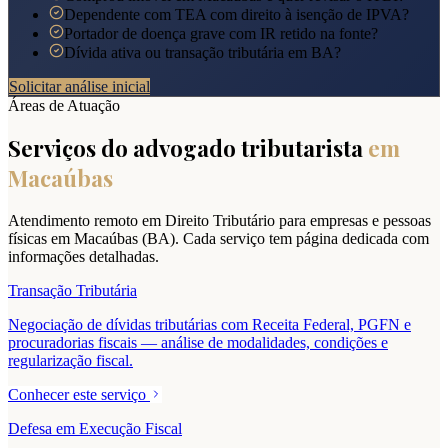
Dependente com TEA com direito à isenção de IPVA?
Portador de doença grave com IR retido na fonte?
Dívida ativa ou transação tributária em BA?
Solicitar análise inicial
Áreas de Atuação
Serviços do advogado tributarista
em
Macaúbas
Atendimento remoto em Direito Tributário para empresas e pessoas
físicas em
Macaúbas
(
BA
). Cada serviço tem página dedicada com
informações detalhadas.
Transação Tributária
Negociação de dívidas tributárias com Receita Federal, PGFN e
procuradorias fiscais — análise de modalidades, condições e
regularização fiscal.
Conhecer este serviço
Defesa em Execução Fiscal