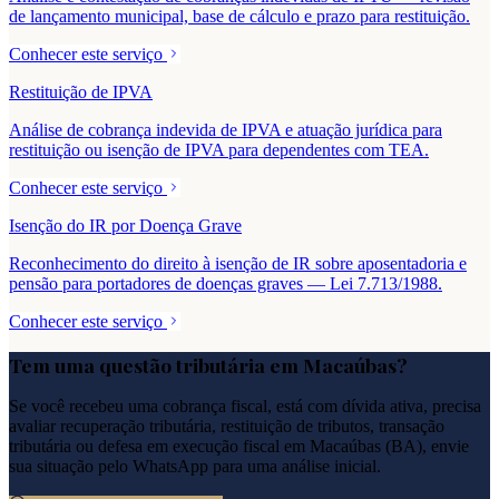
de lançamento municipal, base de cálculo e prazo para restituição.
Conhecer este serviço
Restituição de IPVA
Análise de cobrança indevida de IPVA e atuação jurídica para
restituição ou isenção de IPVA para dependentes com TEA.
Conhecer este serviço
Isenção do IR por Doença Grave
Reconhecimento do direito à isenção de IR sobre aposentadoria e
pensão para portadores de doenças graves — Lei 7.713/1988.
Conhecer este serviço
Tem uma questão tributária em
Macaúbas
?
Se você recebeu uma cobrança fiscal, está com dívida ativa, precisa
avaliar recuperação tributária, restituição de tributos, transação
tributária ou defesa em execução fiscal em
Macaúbas
(
BA
), envie
sua situação pelo WhatsApp para uma análise inicial.