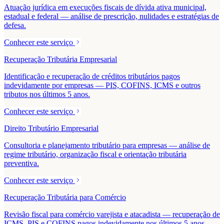
Atuação jurídica em execuções fiscais de dívida ativa municipal,
estadual e federal — análise de prescrição, nulidades e estratégias de
defesa.
Conhecer este serviço
Recuperação Tributária Empresarial
Identificação e recuperação de créditos tributários pagos
indevidamente por empresas — PIS, COFINS, ICMS e outros
tributos nos últimos 5 anos.
Conhecer este serviço
Direito Tributário Empresarial
Consultoria e planejamento tributário para empresas — análise de
regime tributário, organização fiscal e orientação tributária
preventiva.
Conhecer este serviço
Recuperação Tributária para Comércio
Revisão fiscal para comércio varejista e atacadista — recuperação de
ICMS, PIS e COFINS pagos indevidamente nos últimos 5 anos.