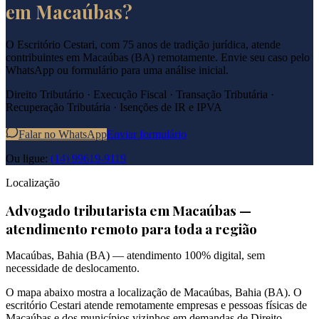
em
Macaúbas
?
O Escritório Cestari, com 75 anos de tradição jurídica, atende
contribuintes em
Macaúbas
(
BA
) remotamente. Envie seu caso pelo
WhatsApp ou formulário para uma análise inicial.
Direito Tributário · Execução Fiscal · Transação Tributária ·
Recuperação Tributária · Isenções de IR e IPVA
Falar no WhatsApp
Enviar formulário
Ou ligue:
(14) 99619-9119
Localização
Advogado tributarista em
Macaúbas
—
atendimento remoto para toda a região
Macaúbas
,
Bahia
(
BA
) — atendimento 100% digital, sem
necessidade de deslocamento.
O mapa abaixo mostra a localização de
Macaúbas
,
Bahia
(
BA
). O
escritório Cestari atende remotamente empresas e pessoas físicas de
Macaúbas
e dos municípios vizinhos em demandas de Direito