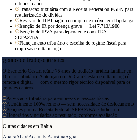
últimos 5 anos
Transação tributária com a Receita Federal ou PGFN para
regularização de dívidas
Revisão de ITBI pago na compra de imóvel em Itapitanga
Isenção de IR por doença grave — Lei 7.713/1988
Isenção de IPVA para dependente com TEA —
SEFAZ/BA
Planejamento tributário e escolha de regime fiscal para
empresas em Itapitanga
75 anos de tradição jurídica
O Escritório Cestari reúne 75 anos de tradição jurídica familiar em
Direito Tributário. A atuação do Dr. Caio Cestari em
Itapitanga
é
remota e digital — com o mesmo rigor técnico disponível para os
grandes centros.
Advocacia tributária para empresas e pessoas físicas
Atendimento 100% remoto — sem necessidade de deslocamento
Petições junto à Receita Federal, SEFAZ/BA e Judiciário
Honorários vinculados ao resultado, conforme avaliação
Outras cidades em
Bahia
Abaíra
Abaré
Acajutiba
Adustina
Água