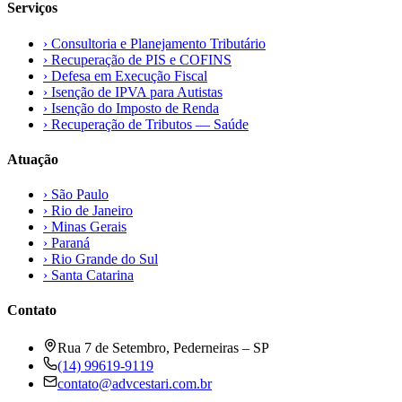
Serviços
›
Consultoria e Planejamento Tributário
›
Recuperação de PIS e COFINS
›
Defesa em Execução Fiscal
›
Isenção de IPVA para Autistas
›
Isenção do Imposto de Renda
›
Recuperação de Tributos — Saúde
Atuação
›
São Paulo
›
Rio de Janeiro
›
Minas Gerais
›
Paraná
›
Rio Grande do Sul
›
Santa Catarina
Contato
Rua 7 de Setembro, Pederneiras – SP
(14) 99619-9119
contato@advcestari.com.br