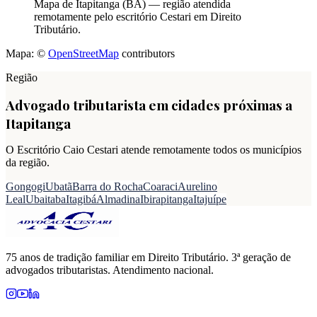
Mapa de
Itapitanga
(
BA
) — região atendida
remotamente pelo escritório Cestari em Direito
Tributário.
Mapa: ©
OpenStreetMap
contributors
Região
Advogado tributarista em cidades próximas a
Itapitanga
O Escritório Caio Cestari atende remotamente todos os municípios
da região.
Gongogi
Ubatã
Barra do Rocha
Coaraci
Aurelino
Leal
Ubaitaba
Itagibá
Almadina
Ibirapitanga
Itajuípe
75 anos de tradição familiar em Direito Tributário. 3ª geração de
advogados tributaristas. Atendimento nacional.