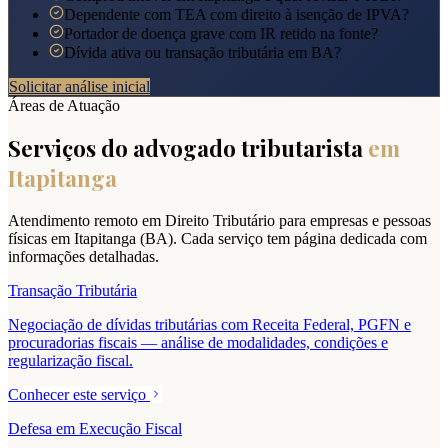
Dependente com TEA com direito à isenção de IPVA?
Portador de doença grave com IR retido na fonte?
Dívida ativa ou transação tributária em BA?
Solicitar análise inicial
Áreas de Atuação
Serviços do advogado tributarista
em
Itapitanga
Atendimento remoto em Direito Tributário para empresas e pessoas
físicas em
Itapitanga
(
BA
). Cada serviço tem página dedicada com
informações detalhadas.
Transação Tributária
Negociação de dívidas tributárias com Receita Federal, PGFN e
procuradorias fiscais — análise de modalidades, condições e
regularização fiscal.
Conhecer este serviço
Defesa em Execução Fiscal