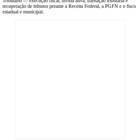
Tributário — execução fiscal, dívida ativa, transação tributária e
recuperação de tributos perante a Receita Federal, a PGFN e o fisco
estadual e municipal.