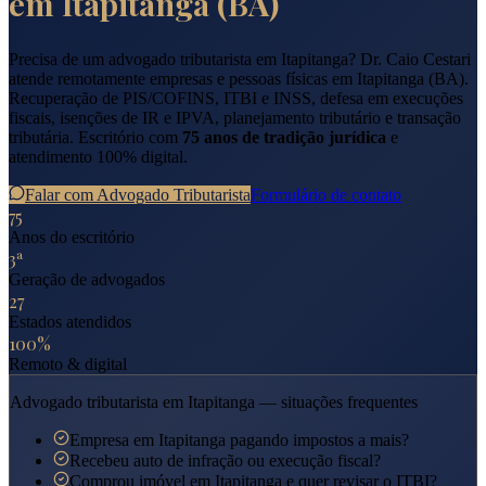
em
Itapitanga
(
BA
)
Precisa de um advogado tributarista em
Itapitanga
? Dr. Caio Cestari
atende remotamente empresas e pessoas físicas em
Itapitanga
(
BA
).
Recuperação de PIS/COFINS, ITBI e INSS, defesa em execuções
fiscais, isenções de IR e IPVA, planejamento tributário e transação
tributária. Escritório com
75 anos de tradição jurídica
e
atendimento 100% digital.
Falar com Advogado Tributarista
Formulário de contato
75
Anos do escritório
3ª
Geração de advogados
27
Estados atendidos
100%
Remoto & digital
Advogado tributarista em
Itapitanga
— situações frequentes
Empresa em Itapitanga pagando impostos a mais?
Recebeu auto de infração ou execução fiscal?
Comprou imóvel em Itapitanga e quer revisar o ITBI?