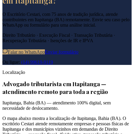
em
Itapitanga
?
O Escritório Cestari, com 75 anos de tradição jurídica, atende
contribuintes em
Itapitanga
(
BA
) remotamente. Envie seu caso pelo
WhatsApp ou formulário para uma análise inicial.
Direito Tributário · Execução Fiscal · Transação Tributária ·
Recuperação Tributária · Isenções de IR e IPVA
Falar no WhatsApp
Enviar formulário
Ou ligue:
(14) 99619-9119
Localização
Advogado tributarista em
Itapitanga
—
atendimento remoto para toda a região
Itapitanga
,
Bahia
(
BA
) — atendimento 100% digital, sem
necessidade de deslocamento.
O mapa abaixo mostra a localização de
Itapitanga
,
Bahia
(
BA
). O
escritório Cestari atende remotamente empresas e pessoas físicas de
Itapitanga
e dos municípios vizinhos em demandas de Direito