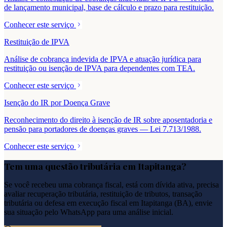
de lançamento municipal, base de cálculo e prazo para restituição.
Conhecer este serviço
Restituição de IPVA
Análise de cobrança indevida de IPVA e atuação jurídica para
restituição ou isenção de IPVA para dependentes com TEA.
Conhecer este serviço
Isenção do IR por Doença Grave
Reconhecimento do direito à isenção de IR sobre aposentadoria e
pensão para portadores de doenças graves — Lei 7.713/1988.
Conhecer este serviço
Tem uma questão tributária em
Itapitanga
?
Se você recebeu uma cobrança fiscal, está com dívida ativa, precisa
avaliar recuperação tributária, restituição de tributos, transação
tributária ou defesa em execução fiscal em
Itapitanga
(
BA
), envie
sua situação pelo WhatsApp para uma análise inicial.