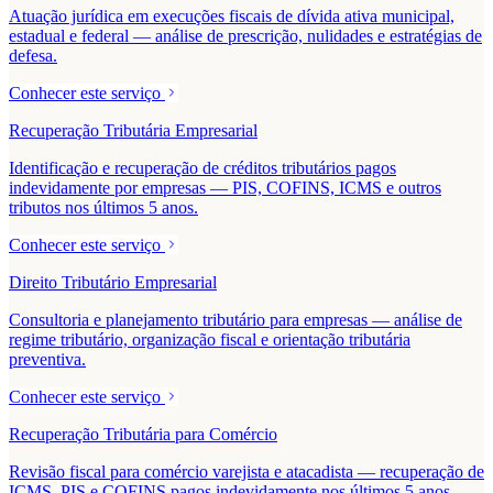
Atuação jurídica em execuções fiscais de dívida ativa municipal,
estadual e federal — análise de prescrição, nulidades e estratégias de
defesa.
Conhecer este serviço
Recuperação Tributária Empresarial
Identificação e recuperação de créditos tributários pagos
indevidamente por empresas — PIS, COFINS, ICMS e outros
tributos nos últimos 5 anos.
Conhecer este serviço
Direito Tributário Empresarial
Consultoria e planejamento tributário para empresas — análise de
regime tributário, organização fiscal e orientação tributária
preventiva.
Conhecer este serviço
Recuperação Tributária para Comércio
Revisão fiscal para comércio varejista e atacadista — recuperação de
ICMS, PIS e COFINS pagos indevidamente nos últimos 5 anos.