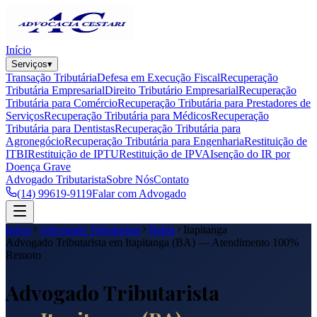
Início
Serviços
▾
Transação Tributária
Defesa em Execução Fiscal
Recuperação
Tributária Empresarial
Direito Tributário Empresarial
Recuperação
Tributária para Comércio
Recuperação Tributária para Prestadores de
Serviços
Recuperação Tributária para Médicos
Recuperação
Tributária para Dentistas
Recuperação Tributária para
Agronegócio
Recuperação Tributária para Engenharia
Restituição de
ITBI
Restituição de IPTU
Restituição de IPVA
Isenção do IR por
Doença Grave
Advogado Tributarista
Sobre Nós
Contato
(14) 99619-9119
Falar com Advogado
Início
Advogado Tributarista
Bahia
Itapitanga
Advogado Tributarista em
Itapitanga
(
BA
) — Atendimento 100%
Remoto
Advogado Tributarista