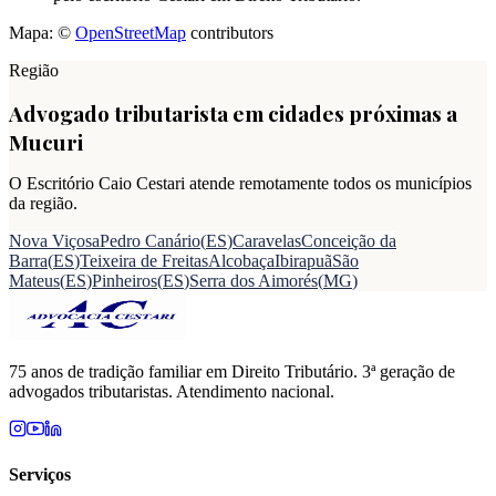
Mapa: ©
OpenStreetMap
contributors
Região
Advogado tributarista em cidades próximas a
Mucuri
O Escritório Caio Cestari atende remotamente todos os municípios
da região.
Nova Viçosa
Pedro Canário
(
ES
)
Caravelas
Conceição da
Barra
(
ES
)
Teixeira de Freitas
Alcobaça
Ibirapuã
São
Mateus
(
ES
)
Pinheiros
(
ES
)
Serra dos Aimorés
(
MG
)
75 anos de tradição familiar em Direito Tributário. 3ª geração de
advogados tributaristas. Atendimento nacional.
Serviços