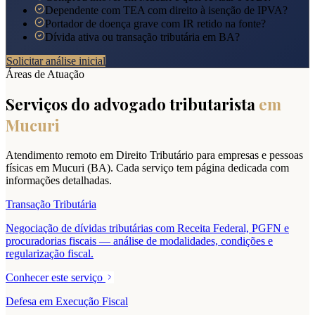
Dependente com TEA com direito à isenção de IPVA?
Portador de doença grave com IR retido na fonte?
Dívida ativa ou transação tributária em BA?
Solicitar análise inicial
Áreas de Atuação
Serviços do advogado tributarista
em
Mucuri
Atendimento remoto em Direito Tributário para empresas e pessoas
físicas em
Mucuri
(
BA
). Cada serviço tem página dedicada com
informações detalhadas.
Transação Tributária
Negociação de dívidas tributárias com Receita Federal, PGFN e
procuradorias fiscais — análise de modalidades, condições e
regularização fiscal.
Conhecer este serviço
Defesa em Execução Fiscal