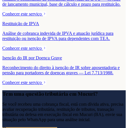
de lançamento municipal, base de cálculo e prazo para restituição.
Conhecer este serviço
Restituição de IPVA
Análise de cobrança indevida de IPVA e atuação jurídica para
restituição ou isenção de IPVA para dependentes com TEA.
Conhecer este serviço
Isenção do IR por Doença Grave
Reconhecimento do direito à isenção de IR sobre aposentadoria e
pensão para portadores de doenças graves — Lei 7.713/1988.
Conhecer este serviço
Tem uma questão tributária em
Mucuri
?
Se você recebeu uma cobrança fiscal, está com dívida ativa, precisa
avaliar recuperação tributária, restituição de tributos, transação
tributária ou defesa em execução fiscal em
Mucuri
(
BA
), envie sua
situação pelo WhatsApp para uma análise inicial.