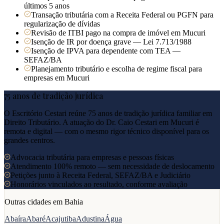
últimos 5 anos
Transação tributária com a Receita Federal ou PGFN para
regularização de dívidas
Revisão de ITBI pago na compra de imóvel em Mucuri
Isenção de IR por doença grave — Lei 7.713/1988
Isenção de IPVA para dependente com TEA —
SEFAZ/BA
Planejamento tributário e escolha de regime fiscal para
empresas em Mucuri
75 anos de tradição jurídica
O Escritório Cestari reúne 75 anos de tradição jurídica familiar em
Direito Tributário. A atuação do Dr. Caio Cestari em
Mucuri
é
remota e digital — com o mesmo rigor técnico disponível para os
grandes centros.
Advocacia tributária para empresas e pessoas físicas
Atendimento 100% remoto — sem necessidade de deslocamento
Petições junto à Receita Federal, SEFAZ/BA e Judiciário
Honorários vinculados ao resultado, conforme avaliação
Outras cidades em
Bahia
Abaíra
Abaré
Acajutiba
Adustina
Água