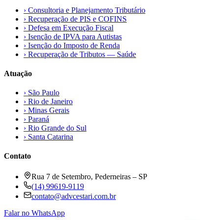
›
Consultoria e Planejamento Tributário
›
Recuperação de PIS e COFINS
›
Defesa em Execução Fiscal
›
Isenção de IPVA para Autistas
›
Isenção do Imposto de Renda
›
Recuperação de Tributos — Saúde
Atuação
›
São Paulo
›
Rio de Janeiro
›
Minas Gerais
›
Paraná
›
Rio Grande do Sul
›
Santa Catarina
Contato
Rua 7 de Setembro, Pederneiras – SP
(14) 99619-9119
contato@advcestari.com.br
Falar no WhatsApp