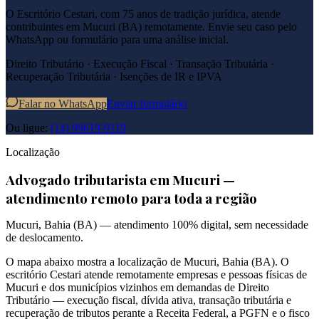
O Escritório Cestari, com 75 anos de tradição jurídica, atende
contribuintes em
Mucuri
(
BA
) remotamente. Envie seu caso pelo
WhatsApp ou formulário para uma análise inicial.
Direito Tributário · Execução Fiscal · Transação Tributária ·
Recuperação Tributária · Isenções de IR e IPVA
Falar no WhatsApp
Enviar formulário
Ou ligue:
(14) 99619-9119
Localização
Advogado tributarista em
Mucuri
—
atendimento remoto para toda a região
Mucuri
,
Bahia
(
BA
) — atendimento 100% digital, sem necessidade
de deslocamento.
O mapa abaixo mostra a localização de
Mucuri
,
Bahia
(
BA
). O
escritório Cestari atende remotamente empresas e pessoas físicas de
Mucuri
e dos municípios vizinhos em demandas de Direito
Tributário — execução fiscal, dívida ativa, transação tributária e
recuperação de tributos perante a Receita Federal, a PGFN e o fisco