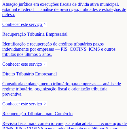
Atuação jurídica em execuções fiscais de dívida ativa municipal,
estadual e federal — análise de prescrição, nulidades e estratégias de
defesa.
Conhecer este serviço
Recuperação Tributária Empresarial
Identificação e recuperação de créditos tributários pagos
indevidamente por empresas — PIS, COFINS, ICMS e outros
tributos nos últimos 5 anos.
Conhecer este serviço
Direito Tributário Empresarial
Consultoria e planejamento tributário para empresas — análise de
regime tributário, organização fiscal e orientação tributária
preventiva.
Conhecer este serviço
Recuperação Tributária para Comércio
Revisão fiscal para comércio varejista e atacadista — recuperação de
ICMS, PIS e COFINS pagos indevidamente nos últimos 5 anos.