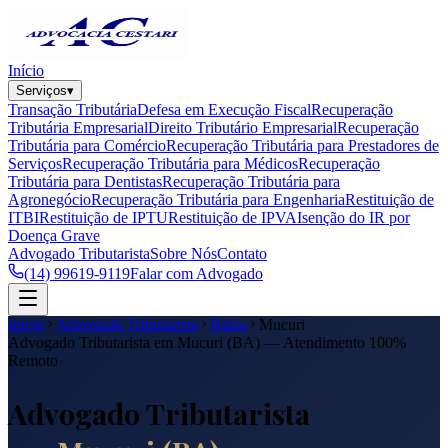
Início
Serviços
▾
Transação Tributária
Defesa em Execução Fiscal
Recuperação
Tributária Empresarial
Direito Tributário Empresarial
Recuperação
Tributária para Comércio
Recuperação Tributária para Prestadores de
Serviços
Recuperação Tributária para Médicos
Recuperação
Tributária para Dentistas
Recuperação Tributária para
Agronegócio
Recuperação Tributária para Engenharia
Restituição de
ITBI
Restituição de IPTU
Restituição de IPVA
Isenção do IR por
Doença Grave
Advogado Tributarista
Sobre Nós
Contato
(14) 99619-9119
Falar com Advogado
Início
Advogado Tributarista
Bahia
Mucuri
Advogado Tributarista em
Mucuri
(
BA
) — Atendimento 100%
Remoto
Advogado Tributarista