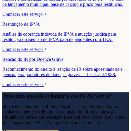
de lançamento municipal, base de cálculo e prazo para restituição.
Conhecer este serviço
Restituição de IPVA
Análise de cobrança indevida de IPVA e atuação jurídica para
restituição ou isenção de IPVA para dependentes com TEA.
Conhecer este serviço
Isenção do IR por Doença Grave
Reconhecimento do direito à isenção de IR sobre aposentadoria e
pensão para portadores de doenças graves — Lei 7.713/1988.
Conhecer este serviço
Tem uma questão tributária em
Pé de Serra
?
Se você recebeu uma cobrança fiscal, está com dívida ativa, precisa
avaliar recuperação tributária, restituição de tributos, transação
tributária ou defesa em execução fiscal em
Pé de Serra
(
BA
), envie
sua situação pelo WhatsApp para uma análise inicial.