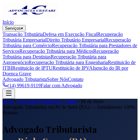
Início
Serviços
▾
Transação Tributária
Defesa em Execução Fiscal
Recuperação
Tributária Empresarial
Direito Tributário Empresarial
Recuperação
Tributária para Comércio
Recuperação Tributária para Prestadores de
Serviços
Recuperação Tributária para Médicos
Recuperação
Tributária para Dentistas
Recuperação Tributária para
Agronegócio
Recuperação Tributária para Engenharia
Restituição de
ITBI
Restituição de IPTU
Restituição de IPVA
Isenção do IR por
Doença Grave
Advogado Tributarista
Sobre Nós
Contato
(14) 99619-9119
Falar com Advogado
Início
Advogado Tributarista
Bahia
Pé de Serra
Advogado Tributarista em
Pé de Serra
(
BA
) — Atendimento 100%
Remoto
Advogado Tributarista