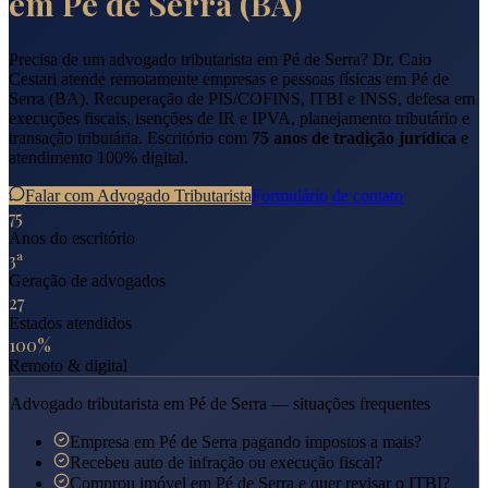
em
Pé de Serra
(
BA
)
Precisa de um advogado tributarista em
Pé de Serra
? Dr. Caio
Cestari atende remotamente empresas e pessoas físicas em
Pé de
Serra
(
BA
). Recuperação de PIS/COFINS, ITBI e INSS, defesa em
execuções fiscais, isenções de IR e IPVA, planejamento tributário e
transação tributária. Escritório com
75 anos de tradição jurídica
e
atendimento 100% digital.
Falar com Advogado Tributarista
Formulário de contato
75
Anos do escritório
3ª
Geração de advogados
27
Estados atendidos
100%
Remoto & digital
Advogado tributarista em
Pé de Serra
— situações frequentes
Empresa em Pé de Serra pagando impostos a mais?
Recebeu auto de infração ou execução fiscal?
Comprou imóvel em Pé de Serra e quer revisar o ITBI?