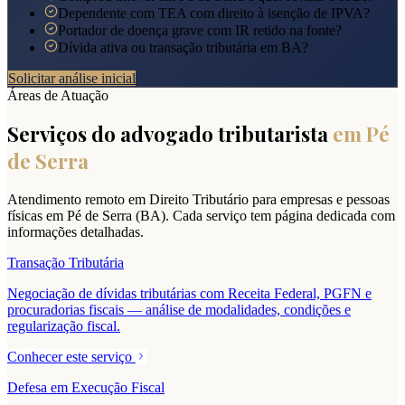
Dependente com TEA com direito à isenção de IPVA?
Portador de doença grave com IR retido na fonte?
Dívida ativa ou transação tributária em BA?
Solicitar análise inicial
Áreas de Atuação
Serviços do advogado tributarista
em
Pé
de Serra
Atendimento remoto em Direito Tributário para empresas e pessoas
físicas em
Pé de Serra
(
BA
). Cada serviço tem página dedicada com
informações detalhadas.
Transação Tributária
Negociação de dívidas tributárias com Receita Federal, PGFN e
procuradorias fiscais — análise de modalidades, condições e
regularização fiscal.
Conhecer este serviço
Defesa em Execução Fiscal