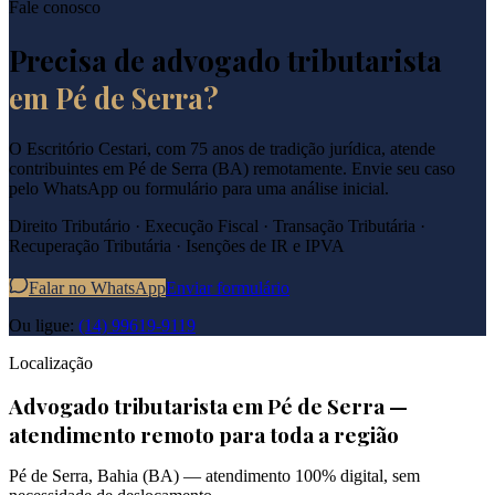
Fale conosco
Precisa de advogado tributarista
em
Pé de Serra
?
O Escritório Cestari, com 75 anos de tradição jurídica, atende
contribuintes em
Pé de Serra
(
BA
) remotamente. Envie seu caso
pelo WhatsApp ou formulário para uma análise inicial.
Direito Tributário · Execução Fiscal · Transação Tributária ·
Recuperação Tributária · Isenções de IR e IPVA
Falar no WhatsApp
Enviar formulário
Ou ligue:
(14) 99619-9119
Localização
Advogado tributarista em
Pé de Serra
—
atendimento remoto para toda a região
Pé de Serra
,
Bahia
(
BA
) — atendimento 100% digital, sem