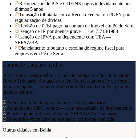
Recuperação de PIS e COFINS pagos indevidamente nos
últimos 5 anos
Transação tributária com a Receita Federal ou PGFN para
regularização de dívidas
Revisão de ITBI pago na compra de imóvel em Pé de Serra
Isenção de IR por doença grave — Lei 7.713/1988
Isenção de IPVA para dependente com TEA —
SEFAZ/BA
Planejamento tributário e escolha de regime fiscal para
empresas em Pé de Serra
75 anos de tradição jurídica
O Escritório Cestari reúne 75 anos de tradição jurídica familiar em
Direito Tributário. A atuação do Dr. Caio Cestari em
Pé de Serra
é
remota e digital — com o mesmo rigor técnico disponível para os
grandes centros.
Advocacia tributária para empresas e pessoas físicas
Atendimento 100% remoto — sem necessidade de deslocamento
Petições junto à Receita Federal, SEFAZ/BA e Judiciário
Honorários vinculados ao resultado, conforme avaliação
Outras cidades em
Bahia