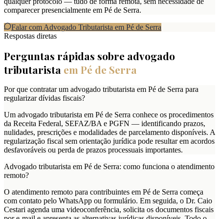
qualquer protocolo — tudo de forma remota, sem necessidade de
comparecer presencialmente em Pé de Serra.
Falar com Advogado Tributarista em
Pé de Serra
Respostas diretas
Perguntas rápidas sobre advogado
tributarista
em
Pé de Serra
Por que contratar um advogado tributarista em Pé de Serra para
regularizar dívidas fiscais?
Um advogado tributarista em Pé de Serra conhece os procedimentos
da Receita Federal, SEFAZ/BA e PGFN — identificando prazos,
nulidades, prescrições e modalidades de parcelamento disponíveis. A
regularização fiscal sem orientação jurídica pode resultar em acordos
desfavoráveis ou perda de prazos processuais importantes.
Advogado tributarista em Pé de Serra: como funciona o atendimento
remoto?
O atendimento remoto para contribuintes em Pé de Serra começa
com contato pelo WhatsApp ou formulário. Em seguida, o Dr. Caio
Cestari agenda uma videoconferência, solicita os documentos fiscais
por e-mail e apresenta as alternativas jurídicas disponíveis. Todo o