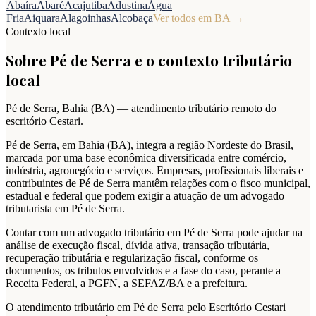
Abaíra
Abaré
Acajutiba
Adustina
Água
Fria
Aiquara
Alagoinhas
Alcobaça
Ver todos em
BA
→
Contexto local
Sobre
Pé de Serra
e o contexto tributário
local
Pé de Serra
,
Bahia
(
BA
) — atendimento tributário remoto do
escritório Cestari.
Pé de Serra, em Bahia (BA), integra a região Nordeste do Brasil,
marcada por uma base econômica diversificada entre comércio,
indústria, agronegócio e serviços. Empresas, profissionais liberais e
contribuintes de Pé de Serra mantêm relações com o fisco municipal,
estadual e federal que podem exigir a atuação de um advogado
tributarista em Pé de Serra.
Contar com um advogado tributário em Pé de Serra pode ajudar na
análise de execução fiscal, dívida ativa, transação tributária,
recuperação tributária e regularização fiscal, conforme os
documentos, os tributos envolvidos e a fase do caso, perante a
Receita Federal, a PGFN, a SEFAZ/BA e a prefeitura.
O atendimento tributário em Pé de Serra pelo Escritório Cestari