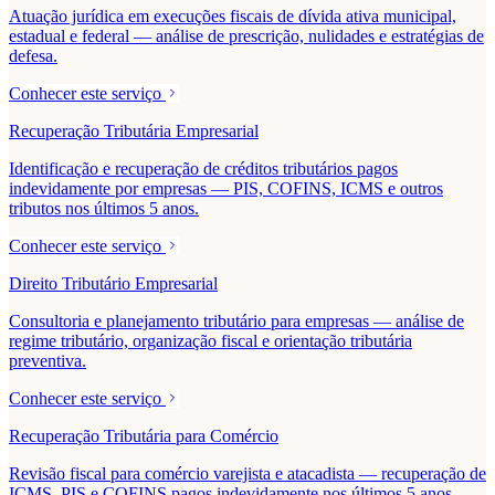
Atuação jurídica em execuções fiscais de dívida ativa municipal,
estadual e federal — análise de prescrição, nulidades e estratégias de
defesa.
Conhecer este serviço
Recuperação Tributária Empresarial
Identificação e recuperação de créditos tributários pagos
indevidamente por empresas — PIS, COFINS, ICMS e outros
tributos nos últimos 5 anos.
Conhecer este serviço
Direito Tributário Empresarial
Consultoria e planejamento tributário para empresas — análise de
regime tributário, organização fiscal e orientação tributária
preventiva.
Conhecer este serviço
Recuperação Tributária para Comércio
Revisão fiscal para comércio varejista e atacadista — recuperação de
ICMS, PIS e COFINS pagos indevidamente nos últimos 5 anos.