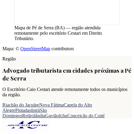
Mapa de
Pé de Serra
(
BA
) — região atendida
remotamente pelo escritório Cestari em Direito
Tributário.
Mapa: ©
OpenStreetMap
contributors
Região
Advogado tributarista em cidades próximas a
Pé
de Serra
O Escritório Caio Cestari atende remotamente todos os municípios
da região.
Riachão do Jacuípe
Nova Fátima
Capela do Alto
Alegre
Pintadas
Ipirá
São
Domingos
Retirolândia
Gavião
Ichu
Conceição do Coité