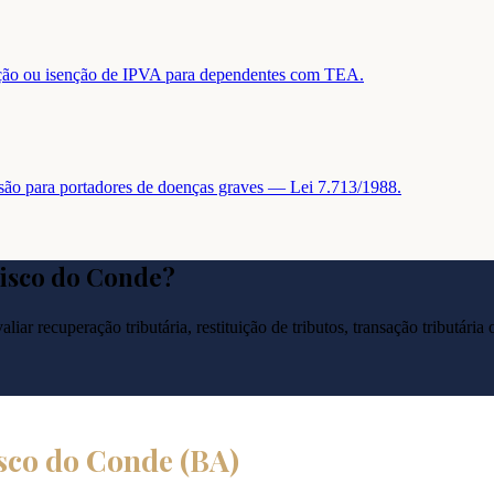
tuição ou isenção de IPVA para dependentes com TEA.
nsão para portadores de doenças graves — Lei 7.713/1988.
isco do Conde
?
liar recuperação tributária, restituição de tributos, transação tributár
sco do Conde
(
BA
)