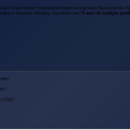
 Caio Cestari atende remotamente empresas e pessoas físicas em
São Fr
utário e transação tributária. Escritório com
75 anos de tradição juríd
entes
ais?
o ITBI?