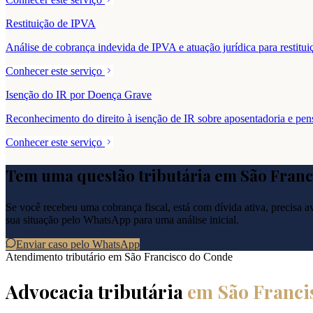
Restituição de IPVA
Análise de cobrança indevida de IPVA e atuação jurídica para resti
Conhecer este serviço
Isenção do IR por Doença Grave
Reconhecimento do direito à isenção de IR sobre aposentadoria e pe
Conhecer este serviço
Tem uma questão tributária em
São Franc
Se você recebeu uma cobrança fiscal, está com dívida ativa, precisa ava
sua situação pelo WhatsApp para uma análise inicial.
Enviar caso pelo WhatsApp
Atendimento tributário em
São Francisco do Conde
Advocacia tributária
em
São Franci