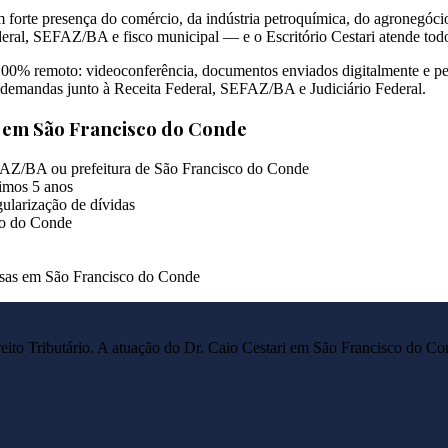
 forte presença do comércio, da indústria petroquímica, do agronegóc
deral, SEFAZ/BA e fisco municipal — e o Escritório Cestari atende tod
100% remoto: videoconferência, documentos enviados digitalmente e pet
em demandas junto à Receita Federal, SEFAZ/BA e Judiciário Federal.
s em
São Francisco do Conde
FAZ/BA ou prefeitura de São Francisco do Conde
imos 5 anos
ularização de dívidas
co do Conde
resas em São Francisco do Conde
reito Tributário. A atuação do Dr. Caio Cestari em
São Francisco do Co