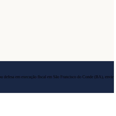
ia ou defesa em execução fiscal em
São Francisco do Conde
(
BA
), envie