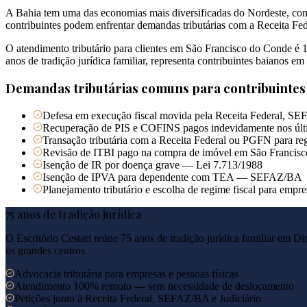
A Bahia tem uma das economias mais diversificadas do Nordeste, com
contribuintes podem enfrentar demandas tributárias com a Receita Fe
O atendimento tributário para clientes em São Francisco do Conde é 
anos de tradição jurídica familiar, representa contribuintes baianos 
Demandas tributárias comuns para contribuinte
Defesa em execução fiscal movida pela Receita Federal, SE
Recuperação de PIS e COFINS pagos indevidamente nos últ
Transação tributária com a Receita Federal ou PGFN para reg
Revisão de ITBI pago na compra de imóvel em São Francis
Isenção de IR por doença grave — Lei 7.713/1988
Isenção de IPVA para dependente com TEA — SEFAZ/BA
Planejamento tributário e escolha de regime fiscal para emp
75 anos de tradição jurídica
O Escritório Cestari reúne 75 anos de tradição jurídica familiar em Di
os grandes centros.
Advocacia tributária para empresas e pessoas físicas
Atendimento 100% remoto — sem necessidade de deslocamento
Petições junto à Receita Federal, SEFAZ/BA e Judiciário