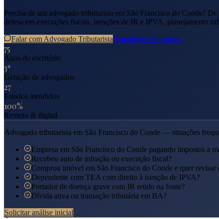
Precisa de um advogado tributarista em
São Francisco do Conde
? Dr.
defesa em execuções fiscais, isenções de IR e IPVA, planejamento trib
Falar com Advogado Tributarista
Formulário de contato
75
Anos do escritório
3ª
Geração de advogados
27
Estados atendidos
100%
Remoto & digital
Advogado tributarista em
São Francisco do Conde
— situações frequ
Empresa em São Francisco do Conde pagando impostos a m
Recebeu auto de infração ou execução fiscal?
Comprou imóvel em São Francisco do Conde e quer revisar 
Dependente com TEA com direito à isenção de IPVA?
Portador de doença grave com IR retido na fonte?
Dívida ativa ou transação tributária em BA?
Solicitar análise inicial