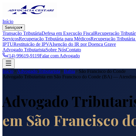
Início
Serviços
▾
Transação Tributária
Defesa em Execução Fiscal
Recuperação Tributár
Serviços
Recuperação Tributária para Médicos
Recuperação Tributária 
IPTU
Restituição de IPVA
Isenção do IR por Doença Grave
Advogado Tributarista
Sobre Nós
Contato
(14) 99619-9119
Falar com Advogado
Início
Advogado Tributarista
Bahia
São Francisco do Conde
Advogado Tributarista em
São Francisco do Conde
(
BA
) — Atendim
Advogado Tributari
em
São Francisco d