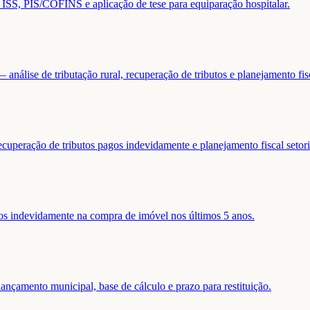
de ISS, PIS/COFINS e aplicação de tese para equiparação hospitalar.
análise de tributação rural, recuperação de tributos e planejamento fis
ecuperação de tributos pagos indevidamente e planejamento fiscal setori
gos indevidamente na compra de imóvel nos últimos 5 anos.
nçamento municipal, base de cálculo e prazo para restituição.