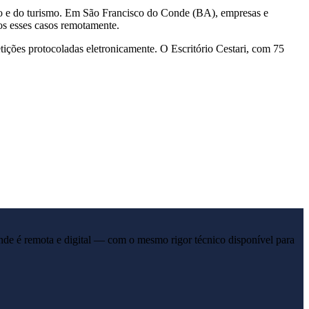
io e do turismo. Em São Francisco do Conde (BA), empresas e
os esses casos remotamente.
ições protocoladas eletronicamente. O Escritório Cestari, com 75
nde
é remota e digital — com o mesmo rigor técnico disponível para