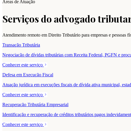
Áreas de Atuação
Serviços do advogado tributar
Atendimento remoto em Direito Tributário para empresas e pessoas f
Transação Tributária
Negociação de dívidas tributárias com Receita Federal, PGFN e procur
Conhecer este serviço
Defesa em Execução Fiscal
Atuação jurídica em execuções fiscais de dívida ativa municipal, estad
Conhecer este serviço
Recuperação Tributária Empresarial
Identificação e recuperação de créditos tributários pagos indevidam
Conhecer este serviço