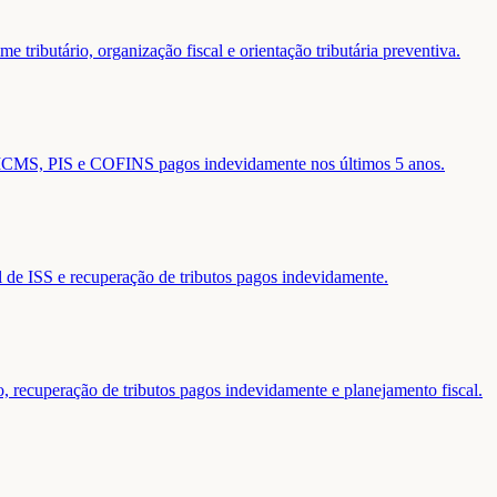
 tributário, organização fiscal e orientação tributária preventiva.
de ICMS, PIS e COFINS pagos indevidamente nos últimos 5 anos.
al de ISS e recuperação de tributos pagos indevidamente.
o, recuperação de tributos pagos indevidamente e planejamento fiscal.