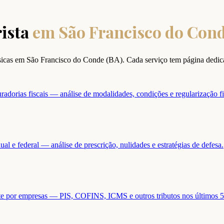
ista
em
São Francisco do Con
ísicas em
São Francisco do Conde
(
BA
). Cada serviço tem página dedi
adorias fiscais — análise de modalidades, condições e regularização fi
ual e federal — análise de prescrição, nulidades e estratégias de defesa.
ente por empresas — PIS, COFINS, ICMS e outros tributos nos últimos 5