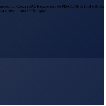
ancisco do Conde
(
BA
). Recuperação de PIS/COFINS, ITBI e INSS,
ica
e atendimento 100% digital.