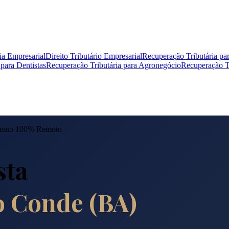
ia Empresarial
Direito Tributário Empresarial
Recuperação Tributária pa
para Dentistas
Recuperação Tributária para Agronegócio
Recuperação Tr
ento 100% Remoto
sta
o Conde
(
BA
)