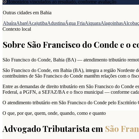
Honorários vinculados ao resultado, conforme avaliação
Outras cidades em
Bahia
Abaíra
Abaré
Acajutiba
Adustina
Água Fria
Aiquara
Alagoinhas
Alcoba
Contexto local
Sobre
São Francisco do Conde
e o c
São Francisco do Conde
,
Bahia
(
BA
) — atendimento tributário remoto
São Francisco do Conde, em Bahia (BA), integra a região Nordeste do 
contribuintes de São Francisco do Conde mantêm relações com o fisco
Entre as demandas de direito tributário em São Francisco do Conde estã
Federal, a PGFN, a SEFAZ/BA e o fisco municipal — conforme cada
O atendimento tributário em São Francisco do Conde pelo Escritório 
O que, por que, quem, onde, quando, como e quanto
Advogado Tributarista em
São Fran