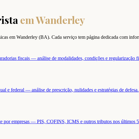
ista
em
Wanderley
ísicas em
Wanderley
(
BA
). Cada serviço tem página dedicada com info
adorias fiscais — análise de modalidades, condições e regularização fi
ual e federal — análise de prescrição, nulidades e estratégias de defesa.
ente por empresas — PIS, COFINS, ICMS e outros tributos nos últimos 5