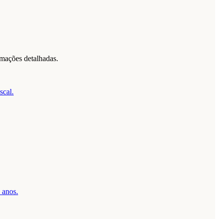
rmações detalhadas.
scal.
 anos.