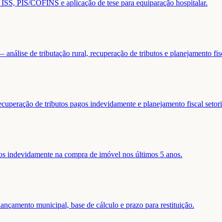
de ISS, PIS/COFINS e aplicação de tese para equiparação hospitalar.
análise de tributação rural, recuperação de tributos e planejamento fis
ecuperação de tributos pagos indevidamente e planejamento fiscal setori
gos indevidamente na compra de imóvel nos últimos 5 anos.
nçamento municipal, base de cálculo e prazo para restituição.