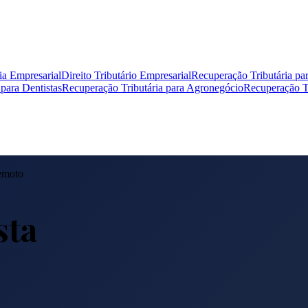
ia Empresarial
Direito Tributário Empresarial
Recuperação Tributária pa
para Dentistas
Recuperação Tributária para Agronegócio
Recuperação Tr
emoto
sta