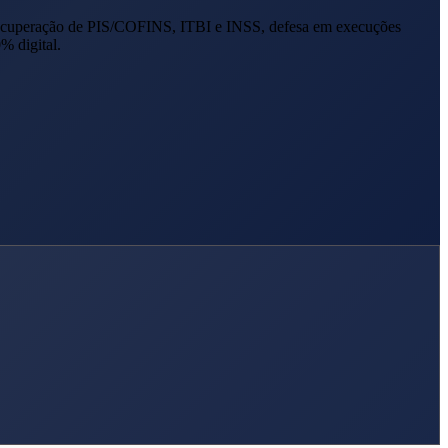
ecuperação de PIS/COFINS, ITBI e INSS, defesa em execuções
% digital.