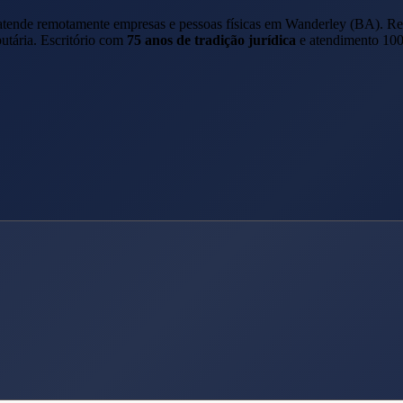
 atende remotamente empresas e pessoas físicas em
Wanderley
(
BA
). R
butária. Escritório com
75 anos de tradição jurídica
e atendimento 100