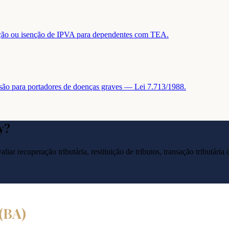
tuição ou isenção de IPVA para dependentes com TEA.
nsão para portadores de doenças graves — Lei 7.713/1988.
y
?
liar recuperação tributária, restituição de tributos, transação tributár
(
BA
)