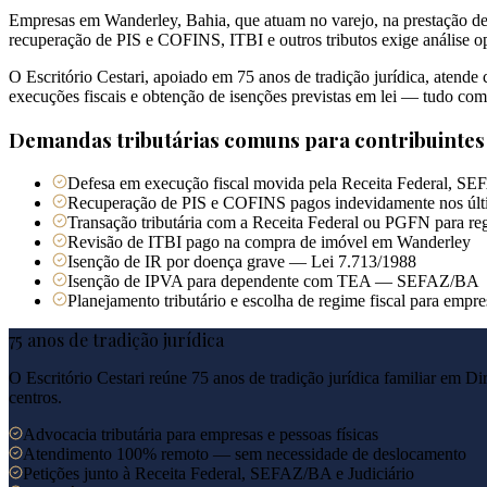
Empresas em Wanderley, Bahia, que atuam no varejo, na prestação de s
recuperação de PIS e COFINS, ITBI e outros tributos exige análise op
O Escritório Cestari, apoiado em 75 anos de tradição jurídica, atend
execuções fiscais e obtenção de isenções previstas em lei — tudo co
Demandas tributárias comuns para contribuinte
Defesa em execução fiscal movida pela Receita Federal, SE
Recuperação de PIS e COFINS pagos indevidamente nos últ
Transação tributária com a Receita Federal ou PGFN para reg
Revisão de ITBI pago na compra de imóvel em Wanderley
Isenção de IR por doença grave — Lei 7.713/1988
Isenção de IPVA para dependente com TEA — SEFAZ/BA
Planejamento tributário e escolha de regime fiscal para emp
75 anos de tradição jurídica
O Escritório Cestari reúne 75 anos de tradição jurídica familiar em Di
centros.
Advocacia tributária para empresas e pessoas físicas
Atendimento 100% remoto — sem necessidade de deslocamento
Petições junto à Receita Federal, SEFAZ/BA e Judiciário