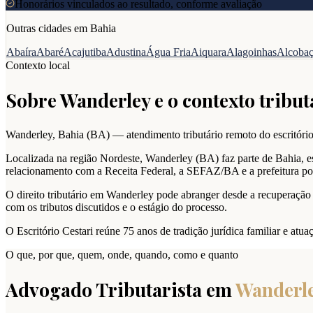
Honorários vinculados ao resultado, conforme avaliação
Outras cidades em
Bahia
Abaíra
Abaré
Acajutiba
Adustina
Água Fria
Aiquara
Alagoinhas
Alcoba
Contexto local
Sobre
Wanderley
e o contexto tribut
Wanderley
,
Bahia
(
BA
) — atendimento tributário remoto do escritório
Localizada na região Nordeste, Wanderley (BA) faz parte de Bahia, es
relacionamento com a Receita Federal, a SEFAZ/BA e a prefeitura pod
O direito tributário em Wanderley pode abranger desde a recuperação t
com os tributos discutidos e o estágio do processo.
O Escritório Cestari reúne 75 anos de tradição jurídica familiar e at
O que, por que, quem, onde, quando, como e quanto
Advogado Tributarista em
Wanderl