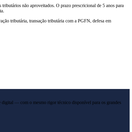
tributários não aproveitados. O prazo prescricional de 5 anos para
ta.
ração tributária, transação tributária com a PGFN, defesa em
 digital — com o mesmo rigor técnico disponível para os grandes