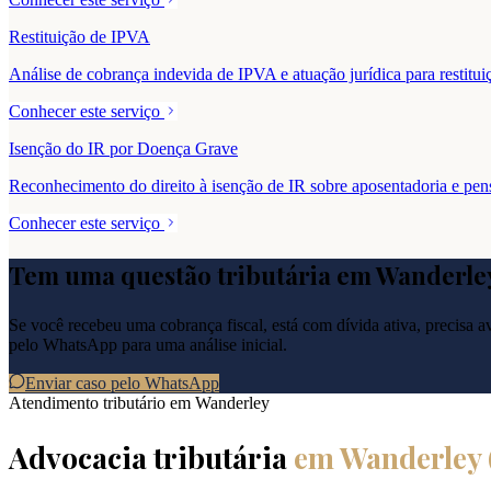
Restituição de IPVA
Análise de cobrança indevida de IPVA e atuação jurídica para resti
Conhecer este serviço
Isenção do IR por Doença Grave
Reconhecimento do direito à isenção de IR sobre aposentadoria e pe
Conhecer este serviço
Tem uma questão tributária em
Wanderle
Se você recebeu uma cobrança fiscal, está com dívida ativa, precisa ava
pelo WhatsApp para uma análise inicial.
Enviar caso pelo WhatsApp
Atendimento tributário em
Wanderley
Advocacia tributária
em
Wanderley