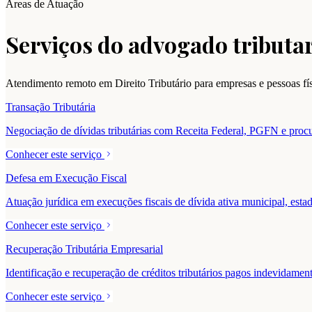
Áreas de Atuação
Serviços do advogado tributar
Atendimento remoto em Direito Tributário para empresas e pessoas f
Transação Tributária
Negociação de dívidas tributárias com Receita Federal, PGFN e procur
Conhecer este serviço
Defesa em Execução Fiscal
Atuação jurídica em execuções fiscais de dívida ativa municipal, estad
Conhecer este serviço
Recuperação Tributária Empresarial
Identificação e recuperação de créditos tributários pagos indevidam
Conhecer este serviço