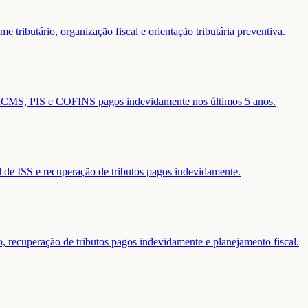
 tributário, organização fiscal e orientação tributária preventiva.
de ICMS, PIS e COFINS pagos indevidamente nos últimos 5 anos.
al de ISS e recuperação de tributos pagos indevidamente.
o, recuperação de tributos pagos indevidamente e planejamento fiscal.