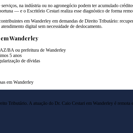
erviços, na indústria ou no agronegócio podem ter acumulado créditos 
ortuna — e o Escritório Cestari realiza esse diagnóstico de forma remo
e contribuintes em Wanderley em demandas de Direito Tributário: recupe
m atendimento digital sem necessidade de deslocamento.
s em
Wanderley
FAZ/BA ou prefeitura de Wanderley
imos 5 anos
ularização de dívidas
resas em Wanderley
reito Tributário. A atuação do Dr. Caio Cestari em
Wanderley
é remota e