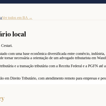
ça
Ver todos em
BA
→
ário local
 Cestari.
tado com uma base econômica diversificada entre comércio, indústria, a
e tornar necessária a orientação de um advogado tributarista em Wand
ributária e a transação tributária com a Receita Federal e a PGFN até a
uação em Direito Tributário, com atendimento remoto para empresas e pes
ey