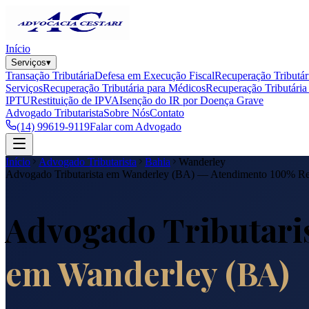
Início
Serviços
▾
Transação Tributária
Defesa em Execução Fiscal
Recuperação Tributár
Serviços
Recuperação Tributária para Médicos
Recuperação Tributária 
IPTU
Restituição de IPVA
Isenção do IR por Doença Grave
Advogado Tributarista
Sobre Nós
Contato
(14) 99619-9119
Falar com Advogado
Início
Advogado Tributarista
Bahia
Wanderley
Advogado Tributarista em
Wanderley
(
BA
) — Atendimento 100% R
Advogado Tributari
em
Wanderley
(
BA
)