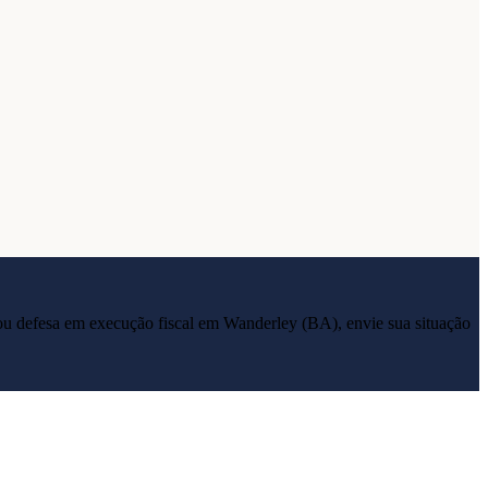
ia ou defesa em execução fiscal em
Wanderley
(
BA
), envie sua situação