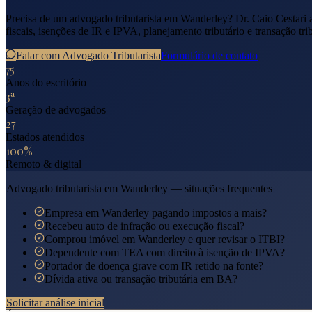
Precisa de um advogado tributarista em
Wanderley
? Dr. Caio Cestari
fiscais, isenções de IR e IPVA, planejamento tributário e transação tri
Falar com Advogado Tributarista
Formulário de contato
75
Anos do escritório
3ª
Geração de advogados
27
Estados atendidos
100%
Remoto & digital
Advogado tributarista em
Wanderley
— situações frequentes
Empresa em Wanderley pagando impostos a mais?
Recebeu auto de infração ou execução fiscal?
Comprou imóvel em Wanderley e quer revisar o ITBI?
Dependente com TEA com direito à isenção de IPVA?
Portador de doença grave com IR retido na fonte?
Dívida ativa ou transação tributária em BA?
Solicitar análise inicial