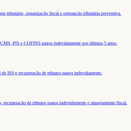
 tributário, organização fiscal e orientação tributária preventiva.
de ICMS, PIS e COFINS pagos indevidamente nos últimos 5 anos.
al de ISS e recuperação de tributos pagos indevidamente.
o, recuperação de tributos pagos indevidamente e planejamento fiscal.