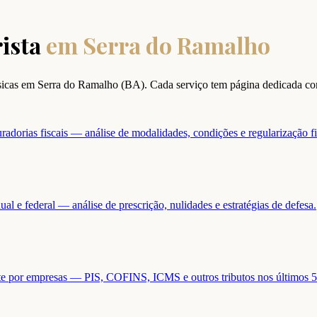
ista
em
Serra do Ramalho
ísicas em
Serra do Ramalho
(
BA
). Cada serviço tem página dedicada c
adorias fiscais — análise de modalidades, condições e regularização fi
ual e federal — análise de prescrição, nulidades e estratégias de defesa.
ente por empresas — PIS, COFINS, ICMS e outros tributos nos últimos 5