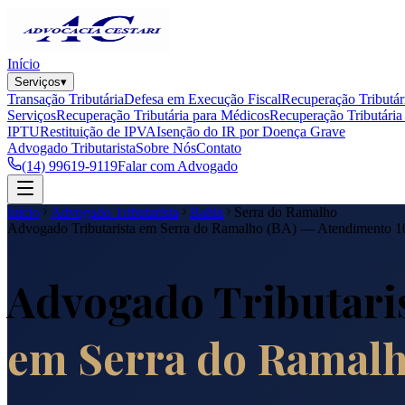
Início
Serviços
▾
Transação Tributária
Defesa em Execução Fiscal
Recuperação Tributár
Serviços
Recuperação Tributária para Médicos
Recuperação Tributária 
IPTU
Restituição de IPVA
Isenção do IR por Doença Grave
Advogado Tributarista
Sobre Nós
Contato
(14) 99619-9119
Falar com Advogado
Início
Advogado Tributarista
Bahia
Serra do Ramalho
Advogado Tributarista em
Serra do Ramalho
(
BA
) — Atendimento 
Advogado Tributari
em
Serra do Ramal