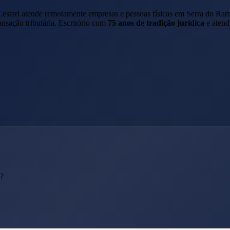
Cestari atende remotamente empresas e pessoas físicas em
Serra do Ra
ansação tributária. Escritório com
75 anos de tradição jurídica
e atend
I?