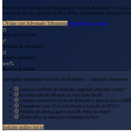
Precisa de um advogado tributarista em
Serra do Ramalho
? Dr. Caio 
execuções fiscais, isenções de IR e IPVA, planejamento tributário e tr
Falar com Advogado Tributarista
Formulário de contato
75
Anos do escritório
3ª
Geração de advogados
27
Estados atendidos
100%
Remoto & digital
Advogado tributarista em
Serra do Ramalho
— situações frequentes
Empresa em Serra do Ramalho pagando impostos a mais?
Recebeu auto de infração ou execução fiscal?
Comprou imóvel em Serra do Ramalho e quer revisar o ITB
Dependente com TEA com direito à isenção de IPVA?
Portador de doença grave com IR retido na fonte?
Dívida ativa ou transação tributária em BA?
Solicitar análise inicial