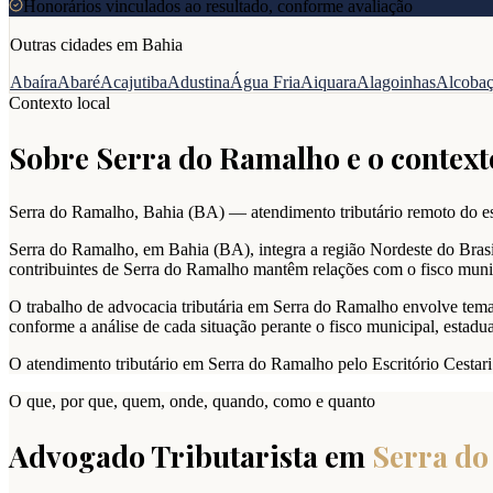
Honorários vinculados ao resultado, conforme avaliação
Outras cidades em
Bahia
Abaíra
Abaré
Acajutiba
Adustina
Água Fria
Aiquara
Alagoinhas
Alcoba
Contexto local
Sobre
Serra do Ramalho
e o context
Serra do Ramalho
,
Bahia
(
BA
) — atendimento tributário remoto do es
Serra do Ramalho, em Bahia (BA), integra a região Nordeste do Brasil
contribuintes de Serra do Ramalho mantêm relações com o fisco munic
O trabalho de advocacia tributária em Serra do Ramalho envolve temas
conforme a análise de cada situação perante o fisco municipal, estadual
O atendimento tributário em Serra do Ramalho pelo Escritório Cestar
O que, por que, quem, onde, quando, como e quanto
Advogado Tributarista em
Serra d