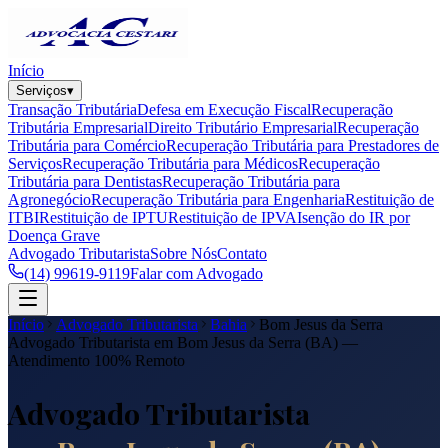
Início
Serviços
▾
Transação Tributária
Defesa em Execução Fiscal
Recuperação
Tributária Empresarial
Direito Tributário Empresarial
Recuperação
Tributária para Comércio
Recuperação Tributária para Prestadores de
Serviços
Recuperação Tributária para Médicos
Recuperação
Tributária para Dentistas
Recuperação Tributária para
Agronegócio
Recuperação Tributária para Engenharia
Restituição de
ITBI
Restituição de IPTU
Restituição de IPVA
Isenção do IR por
Doença Grave
Advogado Tributarista
Sobre Nós
Contato
(14) 99619-9119
Falar com Advogado
Início
Advogado Tributarista
Bahia
Bom Jesus da Serra
Advogado Tributarista em
Bom Jesus da Serra
(
BA
) —
Atendimento 100% Remoto
Advogado Tributarista