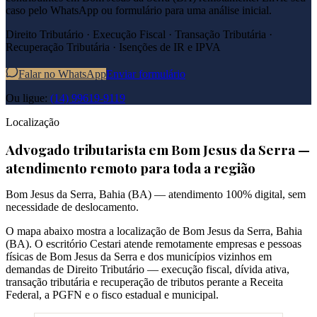
caso pelo WhatsApp ou formulário para uma análise inicial.
Direito Tributário · Execução Fiscal · Transação Tributária ·
Recuperação Tributária · Isenções de IR e IPVA
Falar no WhatsApp
Enviar formulário
Ou ligue:
(14) 99619-9119
Localização
Advogado tributarista em
Bom Jesus da Serra
—
atendimento remoto para toda a região
Bom Jesus da Serra
,
Bahia
(
BA
) — atendimento 100% digital, sem
necessidade de deslocamento.
O mapa abaixo mostra a localização de
Bom Jesus da Serra
,
Bahia
(
BA
). O escritório Cestari atende remotamente empresas e pessoas
físicas de
Bom Jesus da Serra
e dos municípios vizinhos em
demandas de Direito Tributário — execução fiscal, dívida ativa,
transação tributária e recuperação de tributos perante a Receita
Federal, a PGFN e o fisco estadual e municipal.