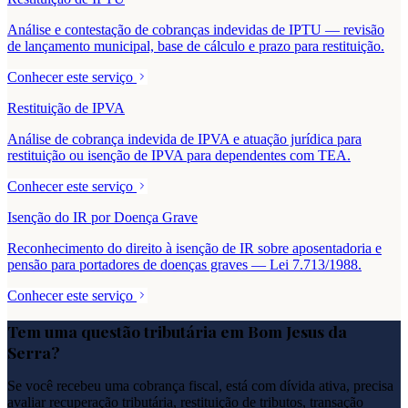
Análise e contestação de cobranças indevidas de IPTU — revisão
de lançamento municipal, base de cálculo e prazo para restituição.
Conhecer este serviço
Restituição de IPVA
Análise de cobrança indevida de IPVA e atuação jurídica para
restituição ou isenção de IPVA para dependentes com TEA.
Conhecer este serviço
Isenção do IR por Doença Grave
Reconhecimento do direito à isenção de IR sobre aposentadoria e
pensão para portadores de doenças graves — Lei 7.713/1988.
Conhecer este serviço
Tem uma questão tributária em
Bom Jesus da
Serra
?
Se você recebeu uma cobrança fiscal, está com dívida ativa, precisa
avaliar recuperação tributária, restituição de tributos, transação