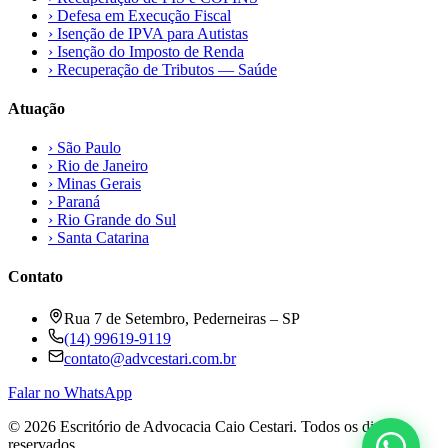
›
Defesa em Execução Fiscal
›
Isenção de IPVA para Autistas
›
Isenção do Imposto de Renda
›
Recuperação de Tributos — Saúde
Atuação
›
São Paulo
›
Rio de Janeiro
›
Minas Gerais
›
Paraná
›
Rio Grande do Sul
›
Santa Catarina
Contato
Rua 7 de Setembro, Pederneiras – SP
(14) 99619-9119
contato@advcestari.com.br
Falar no WhatsApp
©
2026
Escritório de Advocacia Caio Cestari. Todos os direitos
reservados.