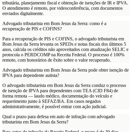
tributária, planejamento fiscal e obtenção de isenções de IR e IPVA.
O atendimento é remoto, por videoconferência, com documentos
enviados digitalmente.
Advogado tributarista em Bom Jesus da Serra: como é a
recuperação de PIS e COFINS?
Para a recuperação de PIS e COFINS, o advogado tributarista em
Bom Jesus da Serra levanta os SPEDs e notas fiscais dos últimos 5
anos, calcula os créditos não aproveitados com atualização SELIC e
protocola o PERDCOMP na Receita Federal. O processo é 100%
remoto, com honorários de êxito sobre o valor recuperado.
Advogado tributarista em Bom Jesus da Serra pode obter isenção de
IPVA para dependente autista?
O advogado tributarista em Bom Jesus da Serra conduz o processo
de isenção de IPVA para dependentes com TEA (CID F84) de
forma remota — laudo médico, documentação do veículo e
requerimento junto à SEFAZ/BA. Em casos negados
administrativamente, é possível entrar com ação judicial.
Qual o prazo para defesa em auto de infração com advogado
tributarista em Bom Jesus da Serra?
Para autos de infração da Receita Federal, o prazo é de 30 dias