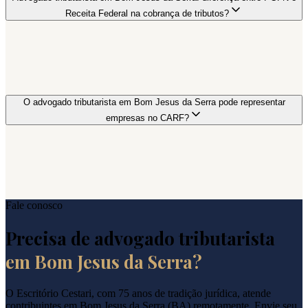
Receita Federal na cobrança de tributos?
O advogado tributarista em Bom Jesus da Serra pode representar
empresas no CARF?
Fale conosco
Precisa de advogado tributarista
em
Bom Jesus da Serra
?
O Escritório Cestari, com 75 anos de tradição jurídica, atende
contribuintes em
Bom Jesus da Serra
(
BA
) remotamente. Envie seu