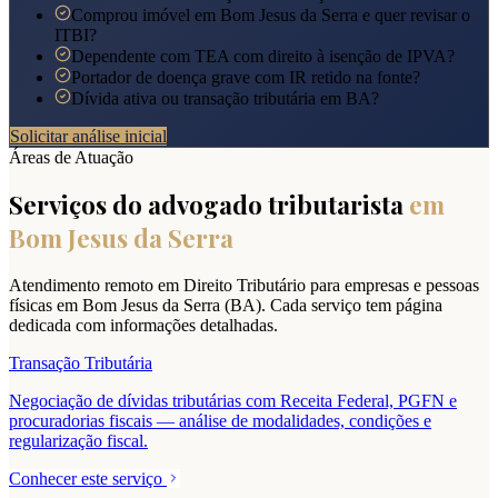
Comprou imóvel em Bom Jesus da Serra e quer revisar o
ITBI?
Dependente com TEA com direito à isenção de IPVA?
Portador de doença grave com IR retido na fonte?
Dívida ativa ou transação tributária em BA?
Solicitar análise inicial
Áreas de Atuação
Serviços do advogado tributarista
em
Bom Jesus da Serra
Atendimento remoto em Direito Tributário para empresas e pessoas
físicas em
Bom Jesus da Serra
(
BA
). Cada serviço tem página
dedicada com informações detalhadas.
Transação Tributária
Negociação de dívidas tributárias com Receita Federal, PGFN e
procuradorias fiscais — análise de modalidades, condições e
regularização fiscal.
Conhecer este serviço