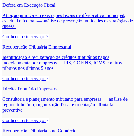
Defesa em Execução Fiscal
Atuação jurídica em execuções fiscais de dívida ativa municipal,
estadual e federal — análise de prescrição, nulidades e estratégias de
defesa.
Conhecer este serviço
Recuperação Tributária Empresarial
Identificação e recuperação de créditos tributários pagos
indevidamente por empresas — PIS, COFINS, ICMS e outros
tributos nos últimos 5 anos.
Conhecer este serviço
Direito Tributário Empresarial
Consultoria e planejamento tributário para empresas — análise de
regime tributário, organização fiscal e orientação tributária
preventiva.
Conhecer este serviço
Recuperação Tributária para Comércio