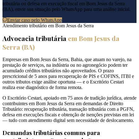
tributária ou defesa em execução fiscal em
Bom Jesus da Serra
(
BA
), envie sua situação pelo WhatsApp para uma análise inicial.
Enviar caso pelo WhatsApp
Atendimento tributário em
Bom Jesus da Serra
Advocacia tributária
em
Bom Jesus da
Serra
(
BA
)
Empresas em Bom Jesus da Serra, Bahia, que atuam no varejo, na
prestação de serviços, na indústria ou no agronegócio podem ter
acumulado créditos tributários não aproveitados. O prazo
prescricional de 5 anos para recuperação de PIS e COFINS, ITBI e
outros tributos exige análise oportuna — e o Escritório Cestari
realiza esse diagnóstico de forma remota.
O Escritório Cestari, apoiado em 75 anos de tradição jurídica, atende
contribuintes em Bom Jesus da Serra em demandas de Direito
Tributário: recuperação tributária, transação tributária com a PGFN,
defesa em execuções fiscais e obtenção de isenções previstas em lei
— tudo com atendimento digital sem necessidade de deslocamento.
Demandas tributárias comuns para