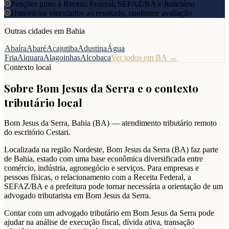
Petições junto à Receita Federal, SEFAZ/BA e Judiciário
Honorários vinculados ao resultado, conforme avaliação
Outras cidades em
Bahia
Abaíra
Abaré
Acajutiba
Adustina
Água
Fria
Aiquara
Alagoinhas
Alcobaça
Ver todos em
BA
→
Contexto local
Sobre
Bom Jesus da Serra
e o contexto
tributário local
Bom Jesus da Serra
,
Bahia
(
BA
) — atendimento tributário remoto
do escritório Cestari.
Localizada na região Nordeste, Bom Jesus da Serra (BA) faz parte
de Bahia, estado com uma base econômica diversificada entre
comércio, indústria, agronegócio e serviços. Para empresas e
pessoas físicas, o relacionamento com a Receita Federal, a
SEFAZ/BA e a prefeitura pode tornar necessária a orientação de um
advogado tributarista em Bom Jesus da Serra.
Contar com um advogado tributário em Bom Jesus da Serra pode
ajudar na análise de execução fiscal, dívida ativa, transação