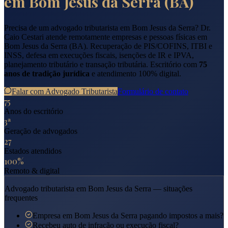
em
Bom Jesus da Serra
(
BA
)
Precisa de um advogado tributarista em
Bom Jesus da Serra
? Dr.
Caio Cestari atende remotamente empresas e pessoas físicas em
Bom Jesus da Serra
(
BA
). Recuperação de PIS/COFINS, ITBI e
INSS, defesa em execuções fiscais, isenções de IR e IPVA,
planejamento tributário e transação tributária. Escritório com
75
anos de tradição jurídica
e atendimento 100% digital.
Falar com Advogado Tributarista
Formulário de contato
75
Anos do escritório
3ª
Geração de advogados
27
Estados atendidos
100%
Remoto & digital
Advogado tributarista em
Bom Jesus da Serra
— situações
frequentes
Empresa em Bom Jesus da Serra pagando impostos a mais?
Recebeu auto de infração ou execução fiscal?