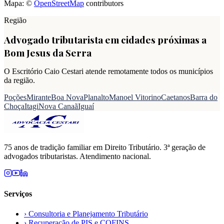
Mapa: ©
OpenStreetMap
contributors
Região
Advogado tributarista em cidades próximas a
Bom Jesus da Serra
O Escritório Caio Cestari atende remotamente todos os municípios
da região.
Poções
Mirante
Boa Nova
Planalto
Manoel Vitorino
Caetanos
Barra do
Choça
Itagi
Nova Canaã
Iguaí
75 anos de tradição familiar em Direito Tributário. 3ª geração de
advogados tributaristas. Atendimento nacional.
Serviços
›
Consultoria e Planejamento Tributário
›
Recuperação de PIS e COFINS