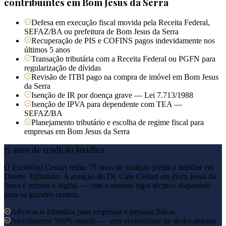
contribuintes em
Bom Jesus da Serra
Defesa em execução fiscal movida pela Receita Federal,
SEFAZ/BA ou prefeitura de Bom Jesus da Serra
Recuperação de PIS e COFINS pagos indevidamente nos
últimos 5 anos
Transação tributária com a Receita Federal ou PGFN para
regularização de dívidas
Revisão de ITBI pago na compra de imóvel em Bom Jesus
da Serra
Isenção de IR por doença grave — Lei 7.713/1988
Isenção de IPVA para dependente com TEA —
SEFAZ/BA
Planejamento tributário e escolha de regime fiscal para
empresas em Bom Jesus da Serra
75 anos de tradição jurídica
O Escritório Cestari reúne 75 anos de tradição jurídica familiar em
Direito Tributário. A atuação do Dr. Caio Cestari em
Bom Jesus da
Serra
é remota e digital — com o mesmo rigor técnico disponível
para os grandes centros.
Advocacia tributária para empresas e pessoas físicas
Atendimento 100% remoto — sem necessidade de deslocamento