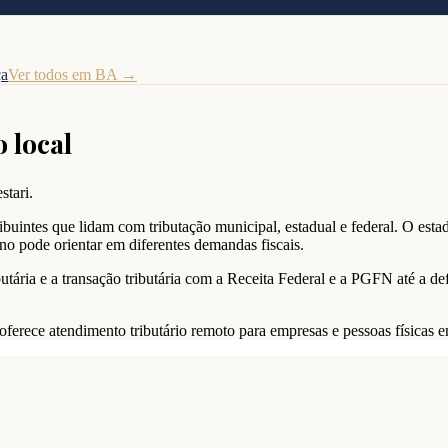
ça
Ver todos em
BA
→
o local
stari.
buintes que lidam com tributação municipal, estadual e federal. O est
no pode orientar em diferentes demandas fiscais.
utária e a transação tributária com a Receita Federal e a PGFN até a de
i oferece atendimento tributário remoto para empresas e pessoas física