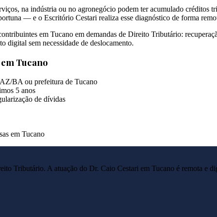
iços, na indústria ou no agronegócio podem ter acumulado créditos tri
ortuna — e o Escritório Cestari realiza esse diagnóstico de forma remo
e contribuintes em Tucano em demandas de Direito Tributário: recuperaç
to digital sem necessidade de deslocamento.
s em
Tucano
FAZ/BA ou prefeitura de Tucano
imos 5 anos
ularização de dívidas
resas em Tucano
reito Tributário. A atuação do Dr. Caio Cestari em
Tucano
é remota e di