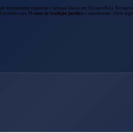
ende remotamente empresas e pessoas físicas em
Tucano
(
BA
). Recuper
 Escritório com
75 anos de tradição jurídica
e atendimento 100% digit