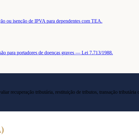
tuição ou isenção de IPVA para dependentes com TEA.
nsão para portadores de doenças graves — Lei 7.713/1988.
liar recuperação tributária, restituição de tributos, transação tributár
A
)