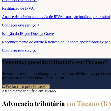
Restituição de IPVA
Análise de cobrança indevida de IPVA e atuação jurídica para resti
Conhecer este serviço
Isenção do IR por Doença Grave
Reconhecimento do direito à isenção de IR sobre aposentadoria e pe
Conhecer este serviço
Tem uma questão tributária em
Tucano
?
Se você recebeu uma cobrança fiscal, está com dívida ativa, precisa ava
pelo WhatsApp para uma análise inicial.
Enviar caso pelo WhatsApp
Atendimento tributário em
Tucano
Advocacia tributária
em
Tucano
(
B