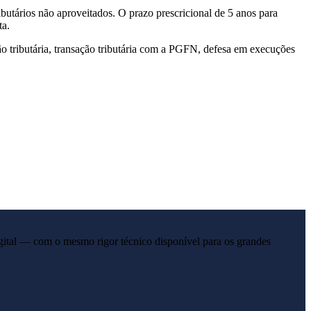
butários não aproveitados. O prazo prescricional de 5 anos para
ta.
ão tributária, transação tributária com a PGFN, defesa em execuções
gital — com o mesmo rigor técnico disponível para os grandes