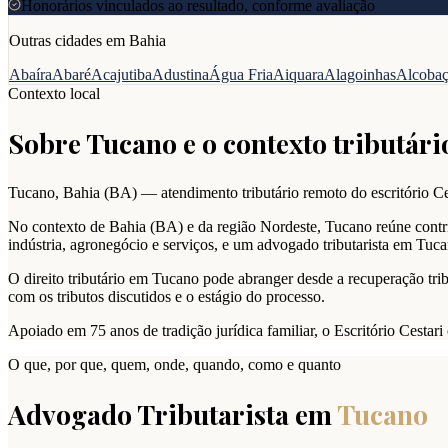
Honorários vinculados ao resultado, conforme avaliação
Outras cidades em
Bahia
Abaíra
Abaré
Acajutiba
Adustina
Água Fria
Aiquara
Alagoinhas
Alcoba
Contexto local
Sobre
Tucano
e o contexto tributári
Tucano
,
Bahia
(
BA
) — atendimento tributário remoto do escritório Ce
No contexto de Bahia (BA) e da região Nordeste, Tucano reúne contri
indústria, agronegócio e serviços, e um advogado tributarista em Tuca
O direito tributário em Tucano pode abranger desde a recuperação trib
com os tributos discutidos e o estágio do processo.
Apoiado em 75 anos de tradição jurídica familiar, o Escritório Cestar
O que, por que, quem, onde, quando, como e quanto
Advogado Tributarista em
Tucano