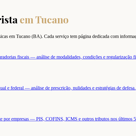
ista
em
Tucano
ísicas em
Tucano
(
BA
). Cada serviço tem página dedicada com informaç
adorias fiscais — análise de modalidades, condições e regularização fi
ual e federal — análise de prescrição, nulidades e estratégias de defesa.
ente por empresas — PIS, COFINS, ICMS e outros tributos nos últimos 5