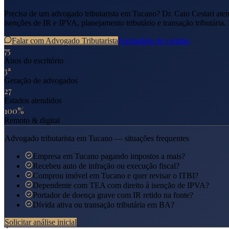
Precisa de um advogado tributarista em
Tucano
? Dr. Caio Cestari at
isenções de IR e IPVA, planejamento tributário e transação tributária.
Falar com Advogado Tributarista
Formulário de contato
75
Anos do escritório
3ª
Geração de advogados
27
Estados atendidos
100%
Remoto & digital
Advogado tributarista em
Tucano
— situações frequentes
Empresa em Tucano pagando impostos a mais?
Recebeu auto de infração ou execução fiscal?
Comprou imóvel em Tucano e quer revisar o ITBI?
Dependente com TEA com direito à isenção de IPVA?
Portador de doença grave com IR retido na fonte?
Dívida ativa ou transação tributária em BA?
Solicitar análise inicial