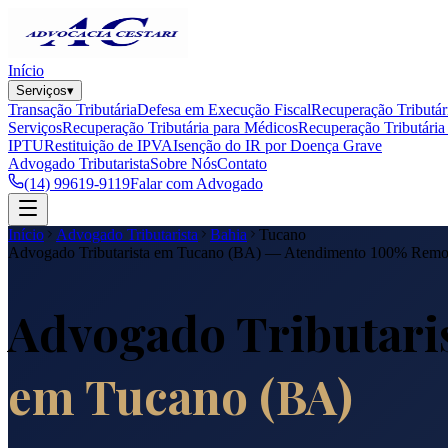
Início
Serviços
▾
Transação Tributária
Defesa em Execução Fiscal
Recuperação Tributár
Serviços
Recuperação Tributária para Médicos
Recuperação Tributária 
IPTU
Restituição de IPVA
Isenção do IR por Doença Grave
Advogado Tributarista
Sobre Nós
Contato
(14) 99619-9119
Falar com Advogado
Início
Advogado Tributarista
Bahia
Tucano
Advogado Tributarista em
Tucano
(
BA
) — Atendimento 100% Remo
Advogado Tributari
em
Tucano
(
BA
)