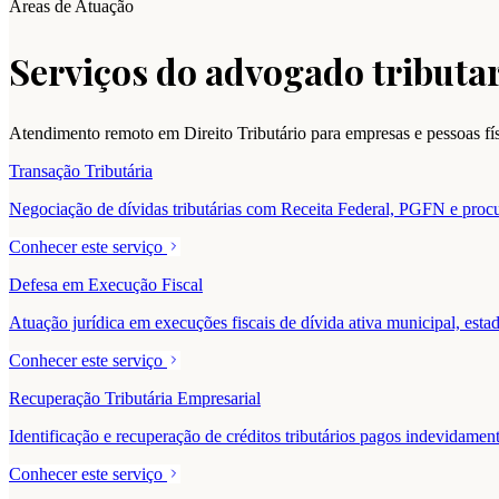
Áreas de Atuação
Serviços do advogado tributar
Atendimento remoto em Direito Tributário para empresas e pessoas f
Transação Tributária
Negociação de dívidas tributárias com Receita Federal, PGFN e procur
Conhecer este serviço
Defesa em Execução Fiscal
Atuação jurídica em execuções fiscais de dívida ativa municipal, estad
Conhecer este serviço
Recuperação Tributária Empresarial
Identificação e recuperação de créditos tributários pagos indevidam
Conhecer este serviço