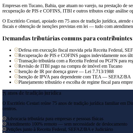
Empresas em Tucano, Bahia, que atuam no varejo, na prestação de serv
recuperação de PIS e COFINS, ITBI e outros tributos exige análise op
O Escritório Cestari, apoiado em 75 anos de tradição jurídica, atend
fiscais e obtenção de isenções previstas em lei — tudo com atendimen
Demandas tributárias comuns para contribuinte
Defesa em execução fiscal movida pela Receita Federal, SE
Recuperação de PIS e COFINS pagos indevidamente nos últ
Transação tributária com a Receita Federal ou PGFN para reg
Revisão de ITBI pago na compra de imóvel em Tucano
Isenção de IR por doença grave — Lei 7.713/1988
Isenção de IPVA para dependente com TEA — SEFAZ/BA
Planejamento tributário e escolha de regime fiscal para emp
75 anos de tradição jurídica
O Escritório Cestari reúne 75 anos de tradição jurídica familiar em Di
centros.
Advocacia tributária para empresas e pessoas físicas
Atendimento 100% remoto — sem necessidade de deslocamento
Petições junto à Receita Federal, SEFAZ/BA e Judiciário