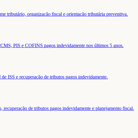
 tributário, organização fiscal e orientação tributária preventiva.
de ICMS, PIS e COFINS pagos indevidamente nos últimos 5 anos.
al de ISS e recuperação de tributos pagos indevidamente.
o, recuperação de tributos pagos indevidamente e planejamento fiscal.