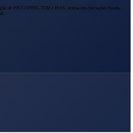
ação de PIS/COFINS, ITBI e INSS, defesa em execuções fiscais,
al.