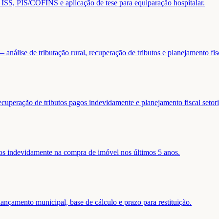
de ISS, PIS/COFINS e aplicação de tese para equiparação hospitalar.
análise de tributação rural, recuperação de tributos e planejamento fis
ecuperação de tributos pagos indevidamente e planejamento fiscal setori
gos indevidamente na compra de imóvel nos últimos 5 anos.
nçamento municipal, base de cálculo e prazo para restituição.