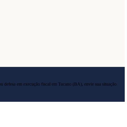
ia ou defesa em execução fiscal em
Tucano
(
BA
), envie sua situação