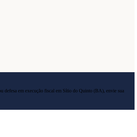
ia ou defesa em execução fiscal em
Sítio do Quinto
(
BA
), envie sua