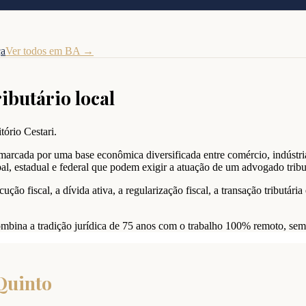
ça
Ver todos em
BA
→
ributário local
tório Cestari.
marcada por uma base econômica diversificada entre comércio, indústria,
al, estadual e federal que podem exigir a atuação de um advogado tribut
ução fiscal, a dívida ativa, a regularização fiscal, a transação tributári
combina a tradição jurídica de 75 anos com o trabalho 100% remoto, se
 Quinto