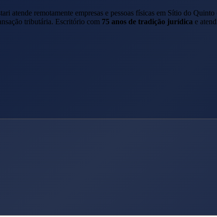
tari atende remotamente empresas e pessoas físicas em
Sítio do Quinto
ansação tributária. Escritório com
75 anos de tradição jurídica
e atend