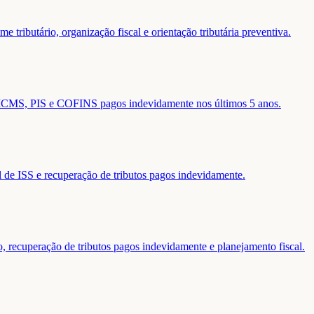
 tributário, organização fiscal e orientação tributária preventiva.
de ICMS, PIS e COFINS pagos indevidamente nos últimos 5 anos.
al de ISS e recuperação de tributos pagos indevidamente.
o, recuperação de tributos pagos indevidamente e planejamento fiscal.