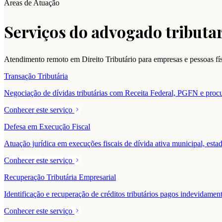
Áreas de Atuação
Serviços do advogado tributar
Atendimento remoto em Direito Tributário para empresas e pessoas f
Transação Tributária
Negociação de dívidas tributárias com Receita Federal, PGFN e procur
Conhecer este serviço
Defesa em Execução Fiscal
Atuação jurídica em execuções fiscais de dívida ativa municipal, estad
Conhecer este serviço
Recuperação Tributária Empresarial
Identificação e recuperação de créditos tributários pagos indevidam
Conhecer este serviço