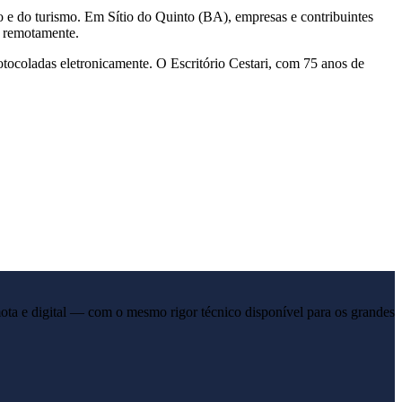
 e do turismo. Em Sítio do Quinto (BA), empresas e contribuintes
s remotamente.
otocoladas eletronicamente. O Escritório Cestari, com 75 anos de
ota e digital — com o mesmo rigor técnico disponível para os grandes