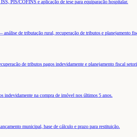
de ISS, PIS/COFINS e aplicação de tese para equiparação hospitalar.
análise de tributação rural, recuperação de tributos e planejamento fis
ecuperação de tributos pagos indevidamente e planejamento fiscal setori
gos indevidamente na compra de imóvel nos últimos 5 anos.
nçamento municipal, base de cálculo e prazo para restituição.