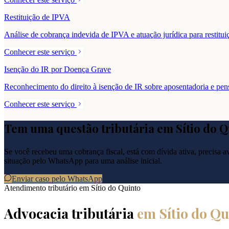
Restituição de IPVA
Análise de cobrança indevida de IPVA e atuação jurídica para resti
Conhecer este serviço
Isenção do IR por Doença Grave
Reconhecimento do direito à isenção de IR sobre aposentadoria e pe
Conhecer este serviço
Tem uma questão tributária em
Sítio do 
Se você recebeu uma cobrança fiscal, está com dívida ativa, precisa ava
situação pelo WhatsApp para uma análise inicial.
Enviar caso pelo WhatsApp
Atendimento tributário em
Sítio do Quinto
Advocacia tributária
em
Sítio do Qu