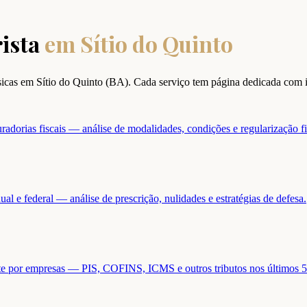
ista
em
Sítio do Quinto
ísicas em
Sítio do Quinto
(
BA
). Cada serviço tem página dedicada com 
adorias fiscais — análise de modalidades, condições e regularização fi
ual e federal — análise de prescrição, nulidades e estratégias de defesa.
ente por empresas — PIS, COFINS, ICMS e outros tributos nos últimos 5