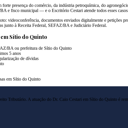
forte presença do comércio, da indústria petroquímica, do agronegócio
A e fisco municipal — e o Escritório Cestari atende todos esses caso
oto: videoconferência, documentos enviados digitalmente e petições pr
das junto à Receita Federal, SEFAZ/BA e Judiciário Federal.
s em
Sítio do Quinto
AZ/BA ou prefeitura de Sítio do Quinto
imos 5 anos
ularização de dívidas
nto
esas em Sítio do Quinto
reito Tributário. A atuação do Dr. Caio Cestari em
Sítio do Quinto
é rem