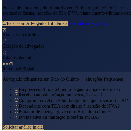
Precisa de um advogado tributarista em
Sítio do Quinto
? Dr. Caio Ces
execuções fiscais, isenções de IR e IPVA, planejamento tributário e tr
Falar com Advogado Tributarista
Formulário de contato
75
Anos do escritório
3ª
Geração de advogados
27
Estados atendidos
100%
Remoto & digital
Advogado tributarista em
Sítio do Quinto
— situações frequentes
Empresa em Sítio do Quinto pagando impostos a mais?
Recebeu auto de infração ou execução fiscal?
Comprou imóvel em Sítio do Quinto e quer revisar o ITBI?
Dependente com TEA com direito à isenção de IPVA?
Portador de doença grave com IR retido na fonte?
Dívida ativa ou transação tributária em BA?
Solicitar análise inicial