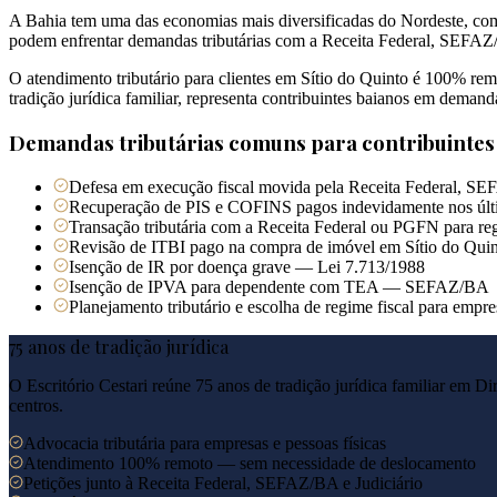
A Bahia tem uma das economias mais diversificadas do Nordeste, com 
podem enfrentar demandas tributárias com a Receita Federal, SEFAZ/B
O atendimento tributário para clientes em Sítio do Quinto é 100% rem
tradição jurídica familiar, representa contribuintes baianos em deman
Demandas tributárias comuns para contribuinte
Defesa em execução fiscal movida pela Receita Federal, SEF
Recuperação de PIS e COFINS pagos indevidamente nos últ
Transação tributária com a Receita Federal ou PGFN para reg
Revisão de ITBI pago na compra de imóvel em Sítio do Qui
Isenção de IR por doença grave — Lei 7.713/1988
Isenção de IPVA para dependente com TEA — SEFAZ/BA
Planejamento tributário e escolha de regime fiscal para empr
75 anos de tradição jurídica
O Escritório Cestari reúne 75 anos de tradição jurídica familiar em Di
centros.
Advocacia tributária para empresas e pessoas físicas
Atendimento 100% remoto — sem necessidade de deslocamento
Petições junto à Receita Federal, SEFAZ/BA e Judiciário