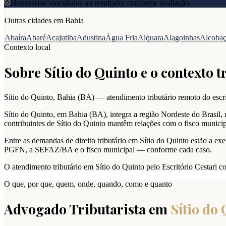
Honorários vinculados ao resultado, conforme avaliação
Outras cidades em
Bahia
Abaíra
Abaré
Acajutiba
Adustina
Água Fria
Aiquara
Alagoinhas
Alcoba
Contexto local
Sobre
Sítio do Quinto
e o contexto t
Sítio do Quinto
,
Bahia
(
BA
) — atendimento tributário remoto do escri
Sítio do Quinto, em Bahia (BA), integra a região Nordeste do Brasil, 
contribuintes de Sítio do Quinto mantêm relações com o fisco municip
Entre as demandas de direito tributário em Sítio do Quinto estão a exec
PGFN, a SEFAZ/BA e o fisco municipal — conforme cada caso.
O atendimento tributário em Sítio do Quinto pelo Escritório Cestari 
O que, por que, quem, onde, quando, como e quanto
Advogado Tributarista em
Sítio do