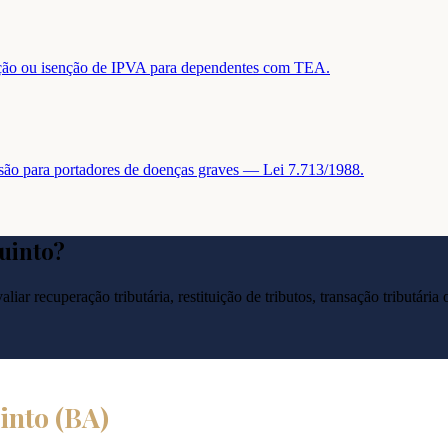
tuição ou isenção de IPVA para dependentes com TEA.
nsão para portadores de doenças graves — Lei 7.713/1988.
Quinto
?
liar recuperação tributária, restituição de tributos, transação tributár
into
(
BA
)