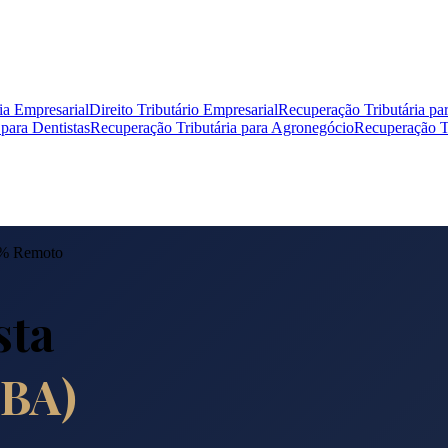
ia Empresarial
Direito Tributário Empresarial
Recuperação Tributária pa
para Dentistas
Recuperação Tributária para Agronegócio
Recuperação Tr
0% Remoto
sta
BA
)