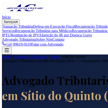
Início
Serviços
▾
Transação Tributária
Defesa em Execução Fiscal
Recuperação Tributár
Serviços
Recuperação Tributária para Médicos
Recuperação Tributária 
IPTU
Restituição de IPVA
Isenção do IR por Doença Grave
Advogado Tributarista
Sobre Nós
Contato
(14) 99619-9119
Falar com Advogado
Início
Advogado Tributarista
Bahia
Sítio do Quinto
Advogado Tributarista em
Sítio do Quinto
(
BA
) — Atendimento 10
Advogado Tributari
em
Sítio do Quinto
(