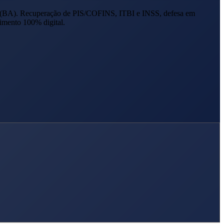
(
BA
). Recuperação de PIS/COFINS, ITBI e INSS, defesa em
imento 100% digital.