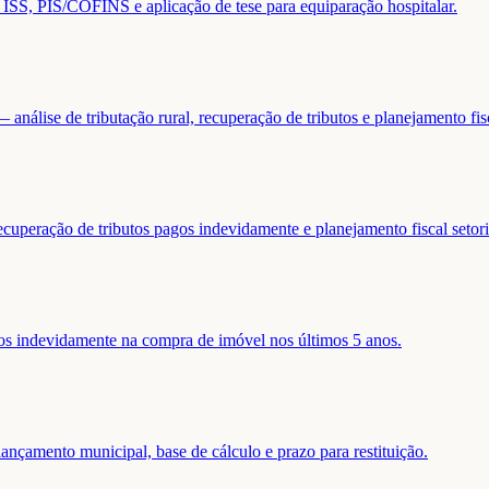
de ISS, PIS/COFINS e aplicação de tese para equiparação hospitalar.
análise de tributação rural, recuperação de tributos e planejamento fis
ecuperação de tributos pagos indevidamente e planejamento fiscal setori
gos indevidamente na compra de imóvel nos últimos 5 anos.
nçamento municipal, base de cálculo e prazo para restituição.