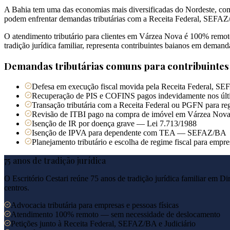
A Bahia tem uma das economias mais diversificadas do Nordeste, com
podem enfrentar demandas tributárias com a Receita Federal, SEFAZ/B
O atendimento tributário para clientes em Várzea Nova é 100% remoto
tradição jurídica familiar, representa contribuintes baianos em deman
Demandas tributárias comuns para contribuinte
Defesa em execução fiscal movida pela Receita Federal, S
Recuperação de PIS e COFINS pagos indevidamente nos últ
Transação tributária com a Receita Federal ou PGFN para reg
Revisão de ITBI pago na compra de imóvel em Várzea Nov
Isenção de IR por doença grave — Lei 7.713/1988
Isenção de IPVA para dependente com TEA — SEFAZ/BA
Planejamento tributário e escolha de regime fiscal para emp
75 anos de tradição jurídica
O Escritório Cestari reúne 75 anos de tradição jurídica familiar em Di
centros.
Advocacia tributária para empresas e pessoas físicas
Atendimento 100% remoto — sem necessidade de deslocamento
Petições junto à Receita Federal, SEFAZ/BA e Judiciário