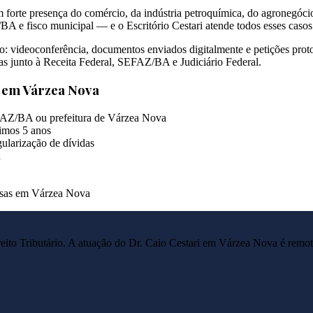
 forte presença do comércio, da indústria petroquímica, do agronegóc
A e fisco municipal — e o Escritório Cestari atende todos esses caso
: videoconferência, documentos enviados digitalmente e petições proto
das junto à Receita Federal, SEFAZ/BA e Judiciário Federal.
s em
Várzea Nova
EFAZ/BA ou prefeitura de Várzea Nova
imos 5 anos
ularização de dívidas
a
resas em Várzea Nova
reito Tributário. A atuação do Dr. Caio Cestari em
Várzea Nova
é remot