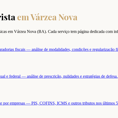
ista
em
Várzea Nova
ísicas em
Várzea Nova
(
BA
). Cada serviço tem página dedicada com in
adorias fiscais — análise de modalidades, condições e regularização fi
ual e federal — análise de prescrição, nulidades e estratégias de defesa.
ente por empresas — PIS, COFINS, ICMS e outros tributos nos últimos 5