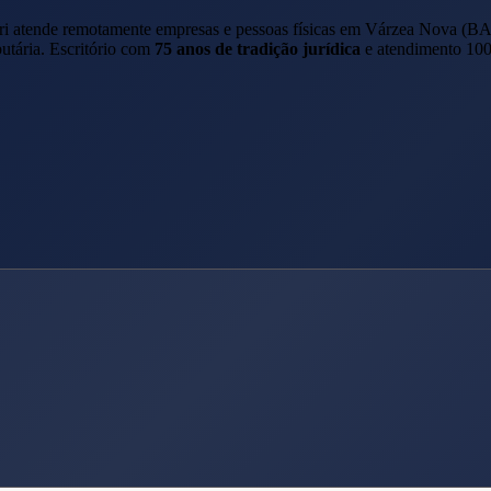
ri atende remotamente empresas e pessoas físicas em
Várzea Nova
(
B
butária. Escritório com
75 anos de tradição jurídica
e atendimento 100