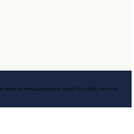
ia ou defesa em execução fiscal em
Várzea Nova
(
BA
), envie sua