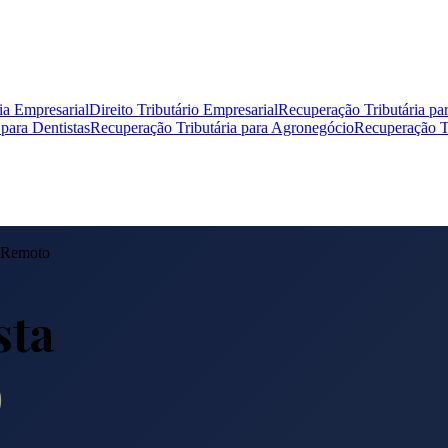
ia Empresarial
Direito Tributário Empresarial
Recuperação Tributária pa
para Dentistas
Recuperação Tributária para Agronegócio
Recuperação Tr
 Remoto
sta
)