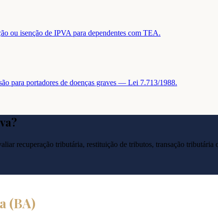
tuição ou isenção de IPVA para dependentes com TEA.
nsão para portadores de doenças graves — Lei 7.713/1988.
va
?
liar recuperação tributária, restituição de tributos, transação tributár
a
(
BA
)