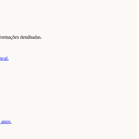
formações detalhadas.
scal.
 anos.