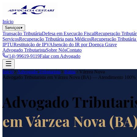
Início
Serviços
▾
Transação Tributária
Defesa em Execução Fiscal
Recuperação Tributár
Serviços
Recuperação Tributária para Médicos
Recuperação Tributária 
IPTU
Restituição de IPVA
Isenção do IR por Doença Grave
Advogado Tributarista
Sobre Nós
Contato
(14) 99619-9119
Falar com Advogado
Início
Advogado Tributarista
Bahia
Várzea Nova
Advogado Tributarista em
Várzea Nova
(
BA
) — Atendimento 100%
Advogado Tributari
em
Várzea Nova
(
BA