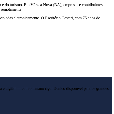
io e do turismo. Em Várzea Nova (BA), empresas e contribuintes
s remotamente.
coladas eletronicamente. O Escritório Cestari, com 75 anos de
a e digital — com o mesmo rigor técnico disponível para os grandes