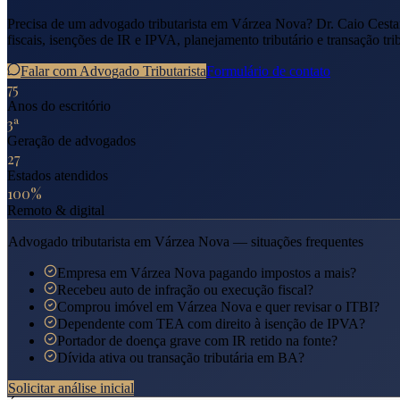
Precisa de um advogado tributarista em
Várzea Nova
? Dr. Caio Cesta
fiscais, isenções de IR e IPVA, planejamento tributário e transação tri
Falar com Advogado Tributarista
Formulário de contato
75
Anos do escritório
3ª
Geração de advogados
27
Estados atendidos
100%
Remoto & digital
Advogado tributarista em
Várzea Nova
— situações frequentes
Empresa em Várzea Nova pagando impostos a mais?
Recebeu auto de infração ou execução fiscal?
Comprou imóvel em Várzea Nova e quer revisar o ITBI?
Dependente com TEA com direito à isenção de IPVA?
Portador de doença grave com IR retido na fonte?
Dívida ativa ou transação tributária em BA?
Solicitar análise inicial