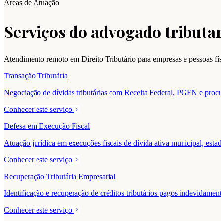
Áreas de Atuação
Serviços do advogado tributar
Atendimento remoto em Direito Tributário para empresas e pessoas f
Transação Tributária
Negociação de dívidas tributárias com Receita Federal, PGFN e procur
Conhecer este serviço
Defesa em Execução Fiscal
Atuação jurídica em execuções fiscais de dívida ativa municipal, estad
Conhecer este serviço
Recuperação Tributária Empresarial
Identificação e recuperação de créditos tributários pagos indevidam
Conhecer este serviço