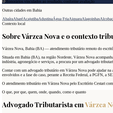
Honorários vinculados ao resultado, conforme avaliação
Outras cidades em
Bahia
Abaíra
Abaré
Acajutiba
Adustina
Água Fria
Aiquara
Alagoinhas
Alcoba
Contexto local
Sobre
Várzea Nova
e o contexto trib
Várzea Nova
,
Bahia
(
BA
) — atendimento tributário remoto do escritó
Situada em Bahia (BA), na região Nordeste, Várzea Nova acompanha a
indústria, agronegócio e serviços, a procura por um advogado tributa
Contar com um advogado tributário em Várzea Nova pode ajudar na análi
envolvidos e a fase do caso, perante a Receita Federal, a PGFN, a S
O atendimento tributário em Várzea Nova pelo Escritório Cestari com
O que, por que, quem, onde, quando, como e quanto
Advogado Tributarista em
Várzea N