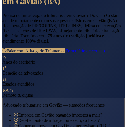
em
Gavião
(
BA
)
Precisa de um advogado tributarista em
Gavião
? Dr. Caio Cestari
atende remotamente empresas e pessoas físicas em
Gavião
(
BA
).
Recuperação de PIS/COFINS, ITBI e INSS, defesa em execuções
fiscais, isenções de IR e IPVA, planejamento tributário e transação
tributária. Escritório com
75 anos de tradição jurídica
e
atendimento 100% digital.
Falar com Advogado Tributarista
Formulário de contato
75
Anos do escritório
3ª
Geração de advogados
27
Estados atendidos
100%
Remoto & digital
Advogado tributarista em
Gavião
— situações frequentes
Empresa em Gavião pagando impostos a mais?
Recebeu auto de infração ou execução fiscal?
Comprou imóvel em Gavião e quer revisar o ITBI?