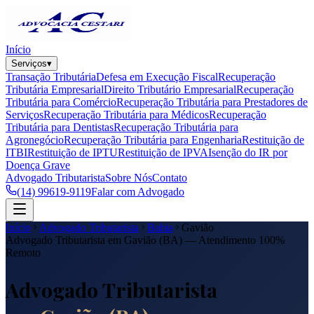
Início
Serviços
▾
Transação Tributária
Defesa em Execução Fiscal
Recuperação
Tributária Empresarial
Direito Tributário Empresarial
Recuperação
Tributária para Comércio
Recuperação Tributária para Prestadores de
Serviços
Recuperação Tributária para Médicos
Recuperação
Tributária para Dentistas
Recuperação Tributária para
Agronegócio
Recuperação Tributária para Engenharia
Restituição de
ITBI
Restituição de IPTU
Restituição de IPVA
Isenção do IR por
Doença Grave
Advogado Tributarista
Sobre Nós
Contato
(14) 99619-9119
Falar com Advogado
Início
Advogado Tributarista
Bahia
Gavião
Advogado Tributarista em
Gavião
(
BA
) — Atendimento 100%
Remoto
Advogado Tributarista