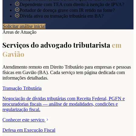
Dependente com TEA com direito à isenção de IPVA?
Portador de doença grave com IR retido na fonte?
Dívida ativa ou transação tributária em BA?
Solicitar análise inicial
Áreas de Atuação
Serviços do advogado tributarista
em
Gavião
Atendimento remoto em Direito Tributário para empresas e pessoas
físicas em
Gavião
(
BA
). Cada serviço tem página dedicada com
informações detalhadas.
Transação Tributária
Negociação de dívidas tributárias com Receita Federal, PGFN e
procuradorias fiscais — análise de modalidades, condições e
regularização fiscal.
Conhecer este serviço
Defesa em Execução Fiscal