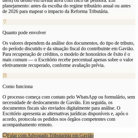
úteis) ou débito em dívida ativa com risco de penhora. Em
planejamento: antes da escolha do regime tributário anual ou antes
de 2026 para mapear o impacto da Reforma Tributária.
Quanto pode envolver
Os valores dependem da análise dos documentos, do tipo de tributo,
do período discutido e da situação fiscal do contribuinte em Gavião.
Para recuperação de créditos, o modelo de honorários de êxito é o
mais comum — o Escritório recebe percentual apenas sobre o valor
efetivamente recuperado, conforme avaliação prévia.
Como funciona
O processo começa com contato pelo WhatsApp ou formulário, sem
necessidade de deslocamento de Gavião. Em seguida, os
documentos fiscais são enviados digitalmente para análise. O
Escritório apresenta as alternativas jurídicas disponíveis e, após o
acordo, protocola os pedidos nos órgãos competentes com
acompanhamento remoto.
Falar com Advogado Tributarista em
Gavião