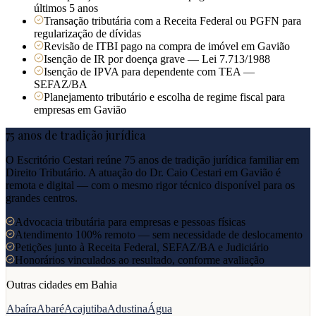
últimos 5 anos
Transação tributária com a Receita Federal ou PGFN para
regularização de dívidas
Revisão de ITBI pago na compra de imóvel em Gavião
Isenção de IR por doença grave — Lei 7.713/1988
Isenção de IPVA para dependente com TEA —
SEFAZ/BA
Planejamento tributário e escolha de regime fiscal para
empresas em Gavião
75 anos de tradição jurídica
O Escritório Cestari reúne 75 anos de tradição jurídica familiar em
Direito Tributário. A atuação do Dr. Caio Cestari em
Gavião
é
remota e digital — com o mesmo rigor técnico disponível para os
grandes centros.
Advocacia tributária para empresas e pessoas físicas
Atendimento 100% remoto — sem necessidade de deslocamento
Petições junto à Receita Federal, SEFAZ/BA e Judiciário
Honorários vinculados ao resultado, conforme avaliação
Outras cidades em
Bahia
Abaíra
Abaré
Acajutiba
Adustina
Água