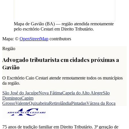
Mapa de
Gavião
(
BA
) — região atendida remotamente
pelo escritório Cestari em Direito Tributário.
Mapa: ©
OpenStreetMap
contributors
Região
Advogado tributarista em cidades próximas a
Gavião
O Escritório Caio Cestari atende remotamente todos os municípios
da região.
São José do Jacuípe
Nova Fátima
Capela do Alto Alegre
São
Domingos
Capim
Grosso
Valente
Quixabeira
Retirolândia
Pintadas
Várzea da Roça
75 anos de tradição familiar em Direito Tributário. 3ª geração de