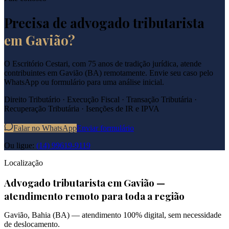
Precisa de advogado tributarista
em
Gavião
?
O Escritório Cestari, com 75 anos de tradição jurídica, atende
contribuintes em
Gavião
(
BA
) remotamente. Envie seu caso pelo
WhatsApp ou formulário para uma análise inicial.
Direito Tributário · Execução Fiscal · Transação Tributária ·
Recuperação Tributária · Isenções de IR e IPVA
Falar no WhatsApp
Enviar formulário
Ou ligue:
(14) 99619-9119
Localização
Advogado tributarista em
Gavião
—
atendimento remoto para toda a região
Gavião
,
Bahia
(
BA
) — atendimento 100% digital, sem necessidade
de deslocamento.