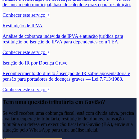
de lançamento municipal, base de cálculo e prazo para restituição.
Conhecer este serviço
Restituição de IPVA
Análise de cobrança indevida de IPVA e atuação jurídica para
restituição ou isenção de IPVA para dependentes com TEA.
Conhecer este serviço
Isenção do IR por Doença Grave
Reconhecimento do direito à isenção de IR sobre aposentadoria e
pensão para portadores de doenças graves — Lei 7.713/1988.
Conhecer este serviço
Tem uma questão tributária em
Gavião
?
Se você recebeu uma cobrança fiscal, está com dívida ativa, precisa
avaliar recuperação tributária, restituição de tributos, transação
tributária ou defesa em execução fiscal em
Gavião
(
BA
), envie sua
situação pelo WhatsApp para uma análise inicial.