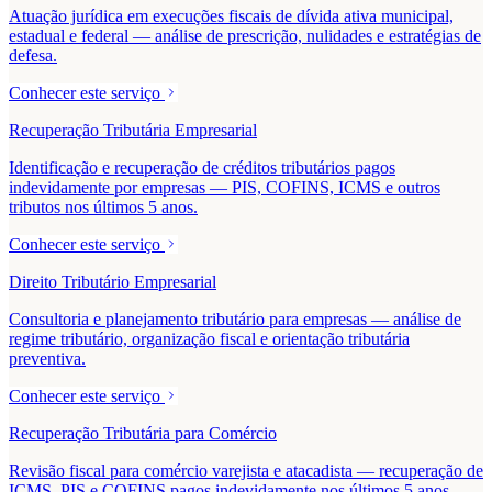
Atuação jurídica em execuções fiscais de dívida ativa municipal,
estadual e federal — análise de prescrição, nulidades e estratégias de
defesa.
Conhecer este serviço
Recuperação Tributária Empresarial
Identificação e recuperação de créditos tributários pagos
indevidamente por empresas — PIS, COFINS, ICMS e outros
tributos nos últimos 5 anos.
Conhecer este serviço
Direito Tributário Empresarial
Consultoria e planejamento tributário para empresas — análise de
regime tributário, organização fiscal e orientação tributária
preventiva.
Conhecer este serviço
Recuperação Tributária para Comércio
Revisão fiscal para comércio varejista e atacadista — recuperação de
ICMS, PIS e COFINS pagos indevidamente nos últimos 5 anos.