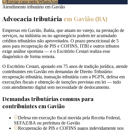
Enviar caso pelo WhatsApp
Atendimento tributário em
Gavião
Advocacia tributária
em
Gavião
(
BA
)
Empresas em Gavião, Bahia, que atuam no varejo, na prestação de
serviços, na indústria ou no agronegócio podem ter acumulado
créditos tributários não aproveitados. O prazo prescricional de 5
anos para recuperação de PIS e COFINS, ITBI e outros tributos
exige análise oportuna — e o Escritório Cestari realiza esse
diagnóstico de forma remota.
O Escritório Cestari, apoiado em 75 anos de tradição jurídica, atende
contribuintes em Gavião em demandas de Direito Tributário:
recuperação tributária, transação tributária com a PGFN, defesa em
execuções fiscais e obtenção de isenções previstas em lei — tudo
com atendimento digital sem necessidade de deslocamento.
Demandas tributárias comuns para
contribuintes em
Gavião
Defesa em execução fiscal movida pela Receita Federal,
SEFAZ/BA ou prefeitura de Gavião
Recuperação de PIS e COFINS pagos indevidamente nos