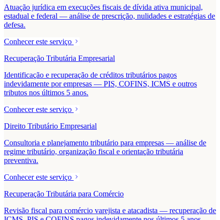
Atuação jurídica em execuções fiscais de dívida ativa municipal,
estadual e federal — análise de prescrição, nulidades e estratégias de
defesa.
Conhecer este serviço
Recuperação Tributária Empresarial
Identificação e recuperação de créditos tributários pagos
indevidamente por empresas — PIS, COFINS, ICMS e outros
tributos nos últimos 5 anos.
Conhecer este serviço
Direito Tributário Empresarial
Consultoria e planejamento tributário para empresas — análise de
regime tributário, organização fiscal e orientação tributária
preventiva.
Conhecer este serviço
Recuperação Tributária para Comércio
Revisão fiscal para comércio varejista e atacadista — recuperação de
ICMS, PIS e COFINS pagos indevidamente nos últimos 5 anos.