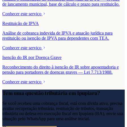
de lançamento municipal, base de cálculo e prazo para restituição.
Conhecer este serviço
Restituição de IPVA
Análise de cobrança indevida de IPVA e atuação jurídica para
restituição ou isenção de IPVA para dependentes com TEA.
Conhecer este serviço
Isenção do IR por Doença Grave
Reconhecimento do direito à isenção de IR sobre aposentadoria e
pensão para portadores de doenças graves — Lei 7.713/1988.
Conhecer este serviço
Tem uma questão tributária em
Ipupiara
?
Se você recebeu uma cobrança fiscal, está com dívida ativa, precisa
avaliar recuperação tributária, restituição de tributos, transação
tributária ou defesa em execução fiscal em
Ipupiara
(
BA
), envie sua
situação pelo WhatsApp para uma análise inicial.