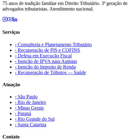
75 anos de tradição familiar em Direito Tributário. 3ª geração de
advogados tributaristas. Atendimento nacional.
Serviços
›
Consultoria e Planejamento Tributário
›
Recuperação de PIS e COFINS
›
Defesa em Execução Fiscal
›
Isenção de IPVA para Autistas
›
Isenção do Imposto de Renda
›
Recuperação de Tributos — Saúde
Atuação
›
São Paulo
›
Rio de Janeiro
›
Minas Gerais
›
Paraná
›
Rio Grande do Sul
›
Santa Catarina
Contato