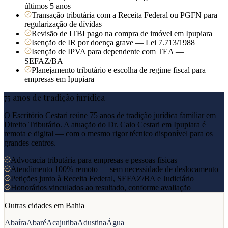
últimos 5 anos
Transação tributária com a Receita Federal ou PGFN para
regularização de dívidas
Revisão de ITBI pago na compra de imóvel em Ipupiara
Isenção de IR por doença grave — Lei 7.713/1988
Isenção de IPVA para dependente com TEA —
SEFAZ/BA
Planejamento tributário e escolha de regime fiscal para
empresas em Ipupiara
75 anos de tradição jurídica
O Escritório Cestari reúne 75 anos de tradição jurídica familiar em
Direito Tributário. A atuação do Dr. Caio Cestari em
Ipupiara
é
remota e digital — com o mesmo rigor técnico disponível para os
grandes centros.
Advocacia tributária para empresas e pessoas físicas
Atendimento 100% remoto — sem necessidade de deslocamento
Petições junto à Receita Federal, SEFAZ/BA e Judiciário
Honorários vinculados ao resultado, conforme avaliação
Outras cidades em
Bahia
Abaíra
Abaré
Acajutiba
Adustina
Água