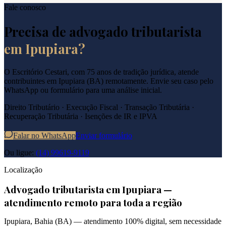
Fale conosco
Precisa de advogado tributarista
em
Ipupiara
?
O Escritório Cestari, com 75 anos de tradição jurídica, atende
contribuintes em
Ipupiara
(
BA
) remotamente. Envie seu caso pelo
WhatsApp ou formulário para uma análise inicial.
Direito Tributário · Execução Fiscal · Transação Tributária ·
Recuperação Tributária · Isenções de IR e IPVA
Falar no WhatsApp
Enviar formulário
Ou ligue:
(14) 99619-9119
Localização
Advogado tributarista em
Ipupiara
—
atendimento remoto para toda a região
Ipupiara
,
Bahia
(
BA
) — atendimento 100% digital, sem necessidade