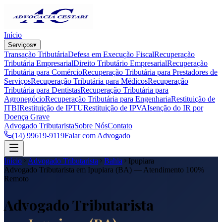
Início
Serviços
▾
Transação Tributária
Defesa em Execução Fiscal
Recuperação
Tributária Empresarial
Direito Tributário Empresarial
Recuperação
Tributária para Comércio
Recuperação Tributária para Prestadores de
Serviços
Recuperação Tributária para Médicos
Recuperação
Tributária para Dentistas
Recuperação Tributária para
Agronegócio
Recuperação Tributária para Engenharia
Restituição de
ITBI
Restituição de IPTU
Restituição de IPVA
Isenção do IR por
Doença Grave
Advogado Tributarista
Sobre Nós
Contato
(14) 99619-9119
Falar com Advogado
Início
Advogado Tributarista
Bahia
Ipupiara
Advogado Tributarista em
Ipupiara
(
BA
) — Atendimento 100%
Remoto
Advogado Tributarista