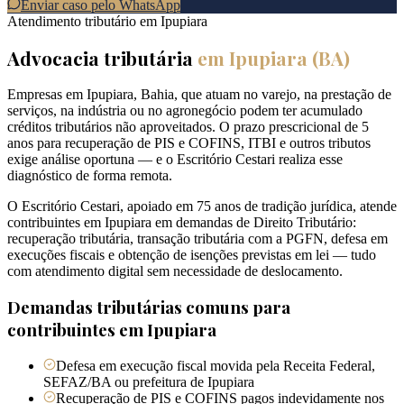
Enviar caso pelo WhatsApp
Atendimento tributário em
Ipupiara
Advocacia tributária
em
Ipupiara
(
BA
)
Empresas em Ipupiara, Bahia, que atuam no varejo, na prestação de
serviços, na indústria ou no agronegócio podem ter acumulado
créditos tributários não aproveitados. O prazo prescricional de 5
anos para recuperação de PIS e COFINS, ITBI e outros tributos
exige análise oportuna — e o Escritório Cestari realiza esse
diagnóstico de forma remota.
O Escritório Cestari, apoiado em 75 anos de tradição jurídica, atende
contribuintes em Ipupiara em demandas de Direito Tributário:
recuperação tributária, transação tributária com a PGFN, defesa em
execuções fiscais e obtenção de isenções previstas em lei — tudo
com atendimento digital sem necessidade de deslocamento.
Demandas tributárias comuns para
contribuintes em
Ipupiara
Defesa em execução fiscal movida pela Receita Federal,
SEFAZ/BA ou prefeitura de Ipupiara
Recuperação de PIS e COFINS pagos indevidamente nos