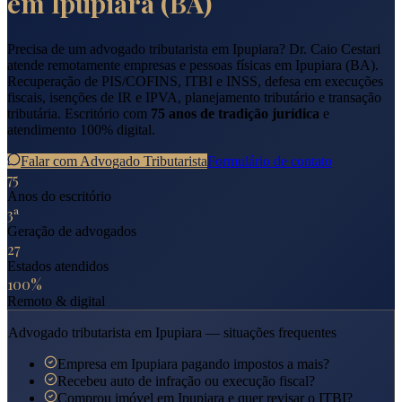
em
Ipupiara
(
BA
)
Precisa de um advogado tributarista em
Ipupiara
? Dr. Caio Cestari
atende remotamente empresas e pessoas físicas em
Ipupiara
(
BA
).
Recuperação de PIS/COFINS, ITBI e INSS, defesa em execuções
fiscais, isenções de IR e IPVA, planejamento tributário e transação
tributária. Escritório com
75 anos de tradição jurídica
e
atendimento 100% digital.
Falar com Advogado Tributarista
Formulário de contato
75
Anos do escritório
3ª
Geração de advogados
27
Estados atendidos
100%
Remoto & digital
Advogado tributarista em
Ipupiara
— situações frequentes
Empresa em Ipupiara pagando impostos a mais?
Recebeu auto de infração ou execução fiscal?
Comprou imóvel em Ipupiara e quer revisar o ITBI?