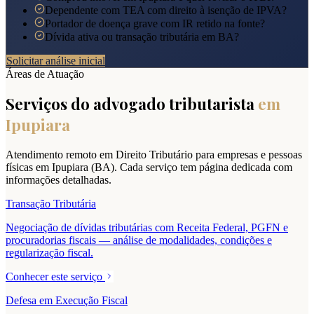
Dependente com TEA com direito à isenção de IPVA?
Portador de doença grave com IR retido na fonte?
Dívida ativa ou transação tributária em BA?
Solicitar análise inicial
Áreas de Atuação
Serviços do advogado tributarista
em
Ipupiara
Atendimento remoto em Direito Tributário para empresas e pessoas
físicas em
Ipupiara
(
BA
). Cada serviço tem página dedicada com
informações detalhadas.
Transação Tributária
Negociação de dívidas tributárias com Receita Federal, PGFN e
procuradorias fiscais — análise de modalidades, condições e
regularização fiscal.
Conhecer este serviço
Defesa em Execução Fiscal