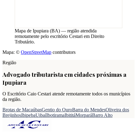
Mapa de
Ipupiara
(
BA
) — região atendida
remotamente pelo escritório Cestari em Direito
Tributário.
Mapa: ©
OpenStreetMap
contributors
Região
Advogado tributarista em cidades próximas a
Ipupiara
O Escritório Caio Cestari atende remotamente todos os municípios
da região.
Brotas de Macaúbas
Gentio do Ouro
Barra do Mendes
Oliveira dos
Brejinhos
Ibipeba
Uibaí
Ibotirama
Ibititá
Morpará
Barro Alto