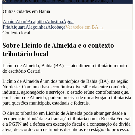
Honorários vinculados ao resultado, conforme avaliação
Outras cidades em
Bahia
Abaíra
Abaré
Acajutiba
Adustina
Água
Fria
Aiquara
Alagoinhas
Alcobaça
Ver todos em
BA
→
Contexto local
Sobre
Licínio de Almeida
e o contexto
tributário local
Licínio de Almeida
,
Bahia
(
BA
) — atendimento tributário remoto
do escritório Cestari.
Licínio de Almeida é um dos municípios de Bahia (BA), na região
Nordeste. Com uma base econômica diversificada entre comércio,
indústria, agronegócio e serviços, o estado reúne contribuintes que,
em Licínio de Almeida, podem precisar de um advogado tributarista
para questões municipais, estaduais e federais.
O direito tributário em Licínio de Almeida pode abranger desde a
recuperação tributária e a transação tributária com a Receita Federal
e a PGFN até a defesa em execução fiscal e a contestação de dívida
ativa, de acordo com os tributos discutidos e o estágio do processo.