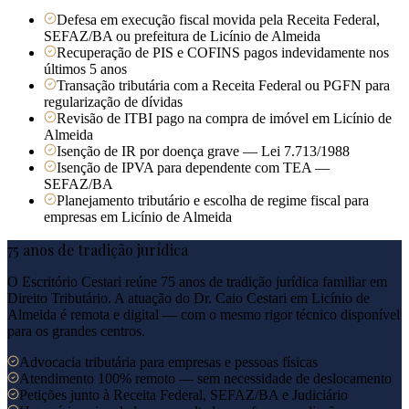
Defesa em execução fiscal movida pela Receita Federal,
SEFAZ/BA ou prefeitura de Licínio de Almeida
Recuperação de PIS e COFINS pagos indevidamente nos
últimos 5 anos
Transação tributária com a Receita Federal ou PGFN para
regularização de dívidas
Revisão de ITBI pago na compra de imóvel em Licínio de
Almeida
Isenção de IR por doença grave — Lei 7.713/1988
Isenção de IPVA para dependente com TEA —
SEFAZ/BA
Planejamento tributário e escolha de regime fiscal para
empresas em Licínio de Almeida
75 anos de tradição jurídica
O Escritório Cestari reúne 75 anos de tradição jurídica familiar em
Direito Tributário. A atuação do Dr. Caio Cestari em
Licínio de
Almeida
é remota e digital — com o mesmo rigor técnico disponível
para os grandes centros.
Advocacia tributária para empresas e pessoas físicas
Atendimento 100% remoto — sem necessidade de deslocamento
Petições junto à Receita Federal, SEFAZ/BA e Judiciário