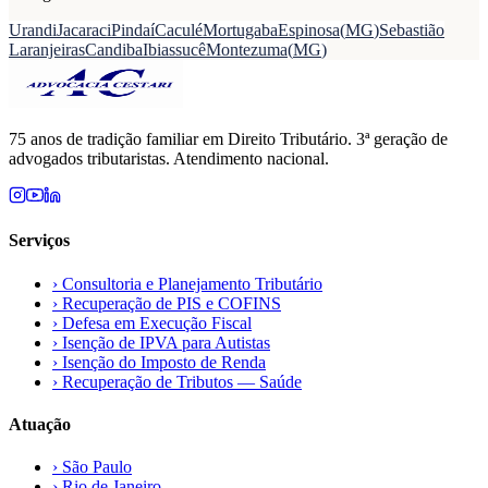
Urandi
Jacaraci
Pindaí
Caculé
Mortugaba
Espinosa
(
MG
)
Sebastião
Laranjeiras
Candiba
Ibiassucê
Montezuma
(
MG
)
75 anos de tradição familiar em Direito Tributário. 3ª geração de
advogados tributaristas. Atendimento nacional.
Serviços
›
Consultoria e Planejamento Tributário
›
Recuperação de PIS e COFINS
›
Defesa em Execução Fiscal
›
Isenção de IPVA para Autistas
›
Isenção do Imposto de Renda
›
Recuperação de Tributos — Saúde
Atuação
›
São Paulo
›
Rio de Janeiro