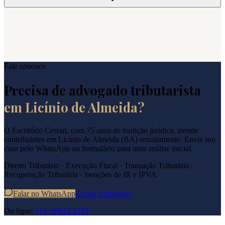
Fale conosco
Precisa de advogado tributarista
em
Licínio de Almeida
?
O Escritório Cestari, com 75 anos de tradição jurídica, atende
contribuintes em
Licínio de Almeida
(
BA
) remotamente. Envie seu
caso pelo WhatsApp ou formulário para uma análise inicial.
Direito Tributário · Execução Fiscal · Transação Tributária ·
Recuperação Tributária · Isenções de IR e IPVA
Falar no WhatsApp
Enviar formulário
Ou ligue:
(14) 99619-9119