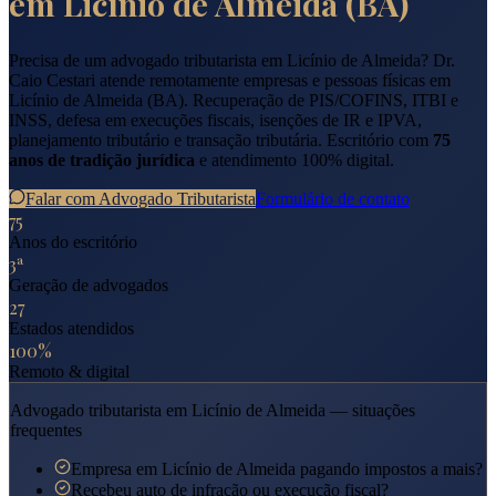
em
Licínio de Almeida
(
BA
)
Precisa de um advogado tributarista em
Licínio de Almeida
? Dr.
Caio Cestari atende remotamente empresas e pessoas físicas em
Licínio de Almeida
(
BA
). Recuperação de PIS/COFINS, ITBI e
INSS, defesa em execuções fiscais, isenções de IR e IPVA,
planejamento tributário e transação tributária. Escritório com
75
anos de tradição jurídica
e atendimento 100% digital.
Falar com Advogado Tributarista
Formulário de contato
75
Anos do escritório
3ª
Geração de advogados
27
Estados atendidos
100%
Remoto & digital
Advogado tributarista em
Licínio de Almeida
— situações
frequentes
Empresa em Licínio de Almeida pagando impostos a mais?
Recebeu auto de infração ou execução fiscal?