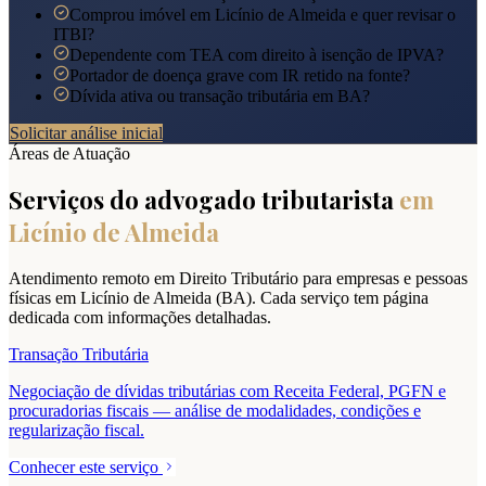
Comprou imóvel em Licínio de Almeida e quer revisar o
ITBI?
Dependente com TEA com direito à isenção de IPVA?
Portador de doença grave com IR retido na fonte?
Dívida ativa ou transação tributária em BA?
Solicitar análise inicial
Áreas de Atuação
Serviços do advogado tributarista
em
Licínio de Almeida
Atendimento remoto em Direito Tributário para empresas e pessoas
físicas em
Licínio de Almeida
(
BA
). Cada serviço tem página
dedicada com informações detalhadas.
Transação Tributária
Negociação de dívidas tributárias com Receita Federal, PGFN e
procuradorias fiscais — análise de modalidades, condições e
regularização fiscal.
Conhecer este serviço