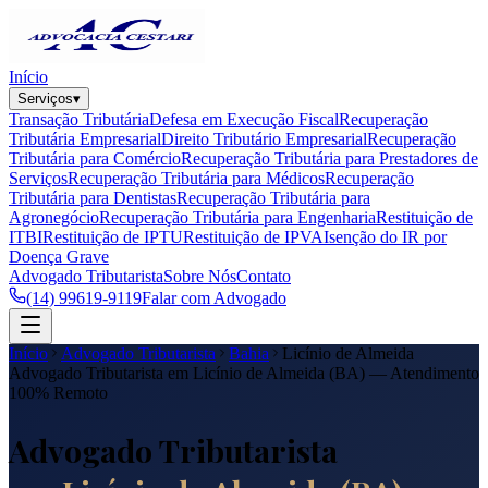
Início
Serviços
▾
Transação Tributária
Defesa em Execução Fiscal
Recuperação
Tributária Empresarial
Direito Tributário Empresarial
Recuperação
Tributária para Comércio
Recuperação Tributária para Prestadores de
Serviços
Recuperação Tributária para Médicos
Recuperação
Tributária para Dentistas
Recuperação Tributária para
Agronegócio
Recuperação Tributária para Engenharia
Restituição de
ITBI
Restituição de IPTU
Restituição de IPVA
Isenção do IR por
Doença Grave
Advogado Tributarista
Sobre Nós
Contato
(14) 99619-9119
Falar com Advogado
Início
Advogado Tributarista
Bahia
Licínio de Almeida
Advogado Tributarista em
Licínio de Almeida
(
BA
) — Atendimento
100% Remoto
Advogado Tributarista