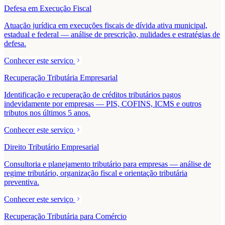
Defesa em Execução Fiscal
Atuação jurídica em execuções fiscais de dívida ativa municipal,
estadual e federal — análise de prescrição, nulidades e estratégias de
defesa.
Conhecer este serviço
Recuperação Tributária Empresarial
Identificação e recuperação de créditos tributários pagos
indevidamente por empresas — PIS, COFINS, ICMS e outros
tributos nos últimos 5 anos.
Conhecer este serviço
Direito Tributário Empresarial
Consultoria e planejamento tributário para empresas — análise de
regime tributário, organização fiscal e orientação tributária
preventiva.
Conhecer este serviço
Recuperação Tributária para Comércio