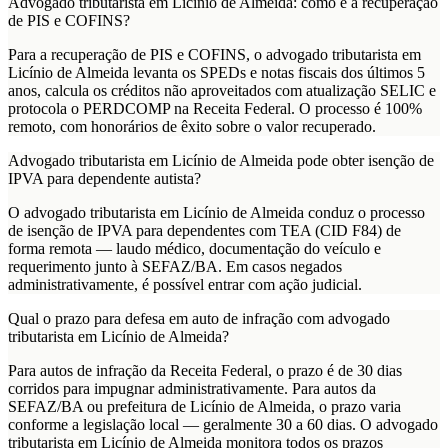
Advogado tributarista em Licínio de Almeida: como é a recuperação
de PIS e COFINS?
Para a recuperação de PIS e COFINS, o advogado tributarista em
Licínio de Almeida levanta os SPEDs e notas fiscais dos últimos 5
anos, calcula os créditos não aproveitados com atualização SELIC e
protocola o PERDCOMP na Receita Federal. O processo é 100%
remoto, com honorários de êxito sobre o valor recuperado.
Advogado tributarista em Licínio de Almeida pode obter isenção de
IPVA para dependente autista?
O advogado tributarista em Licínio de Almeida conduz o processo
de isenção de IPVA para dependentes com TEA (CID F84) de
forma remota — laudo médico, documentação do veículo e
requerimento junto à SEFAZ/BA. Em casos negados
administrativamente, é possível entrar com ação judicial.
Qual o prazo para defesa em auto de infração com advogado
tributarista em Licínio de Almeida?
Para autos de infração da Receita Federal, o prazo é de 30 dias
corridos para impugnar administrativamente. Para autos da
SEFAZ/BA ou prefeitura de Licínio de Almeida, o prazo varia
conforme a legislação local — geralmente 30 a 60 dias. O advogado
tributarista em Licínio de Almeida monitora todos os prazos