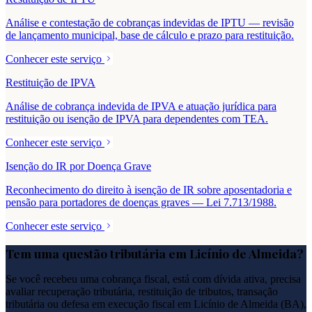
Análise e contestação de cobranças indevidas de IPTU — revisão
de lançamento municipal, base de cálculo e prazo para restituição.
Conhecer este serviço
Restituição de IPVA
Análise de cobrança indevida de IPVA e atuação jurídica para
restituição ou isenção de IPVA para dependentes com TEA.
Conhecer este serviço
Isenção do IR por Doença Grave
Reconhecimento do direito à isenção de IR sobre aposentadoria e
pensão para portadores de doenças graves — Lei 7.713/1988.
Conhecer este serviço
Tem uma questão tributária em
Licínio de Almeida
?
Se você recebeu uma cobrança fiscal, está com dívida ativa, precisa
avaliar recuperação tributária, restituição de tributos, transação
tributária ou defesa em execução fiscal em
Licínio de Almeida
(
BA
),