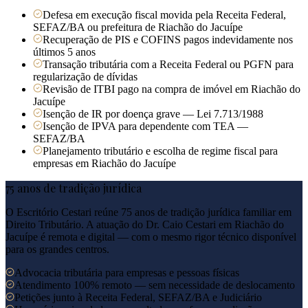
Defesa em execução fiscal movida pela Receita Federal,
SEFAZ/BA ou prefeitura de Riachão do Jacuípe
Recuperação de PIS e COFINS pagos indevidamente nos
últimos 5 anos
Transação tributária com a Receita Federal ou PGFN para
regularização de dívidas
Revisão de ITBI pago na compra de imóvel em Riachão do
Jacuípe
Isenção de IR por doença grave — Lei 7.713/1988
Isenção de IPVA para dependente com TEA —
SEFAZ/BA
Planejamento tributário e escolha de regime fiscal para
empresas em Riachão do Jacuípe
75 anos de tradição jurídica
O Escritório Cestari reúne 75 anos de tradição jurídica familiar em
Direito Tributário. A atuação do Dr. Caio Cestari em
Riachão do
Jacuípe
é remota e digital — com o mesmo rigor técnico disponível
para os grandes centros.
Advocacia tributária para empresas e pessoas físicas
Atendimento 100% remoto — sem necessidade de deslocamento
Petições junto à Receita Federal, SEFAZ/BA e Judiciário