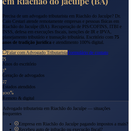
em
Riachão do Jacuípe
(
BA
)
Precisa de um advogado tributarista em
Riachão do Jacuípe
? Dr.
Caio Cestari atende remotamente empresas e pessoas físicas em
Riachão do Jacuípe
(
BA
). Recuperação de PIS/COFINS, ITBI e
INSS, defesa em execuções fiscais, isenções de IR e IPVA,
planejamento tributário e transação tributária. Escritório com
75
anos de tradição jurídica
e atendimento 100% digital.
Falar com Advogado Tributarista
Formulário de contato
75
Anos do escritório
3ª
Geração de advogados
27
Estados atendidos
100%
Remoto & digital
Advogado tributarista em
Riachão do Jacuípe
— situações
frequentes
Empresa em Riachão do Jacuípe pagando impostos a mais?
Recebeu auto de infração ou execução fiscal?