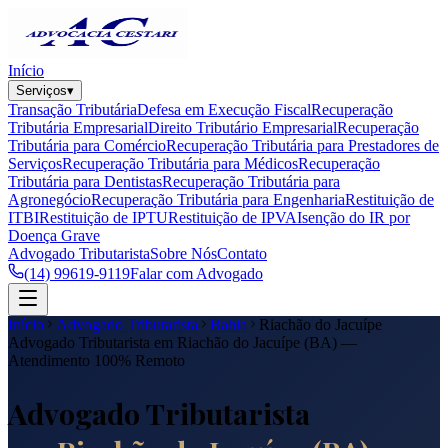
Início
Serviços
▾
Transação Tributária
Defesa em Execução Fiscal
Recuperação
Tributária Empresarial
Direito Tributário Empresarial
Recuperação
Tributária para Comércio
Recuperação Tributária para Prestadores de
Serviços
Recuperação Tributária para Médicos
Recuperação
Tributária para Dentistas
Recuperação Tributária para
Agronegócio
Recuperação Tributária para Engenharia
Restituição de
ITBI
Restituição de IPTU
Restituição de IPVA
Isenção do IR por
Doença Grave
Advogado Tributarista
Sobre Nós
Contato
(14) 99619-9119
Falar com Advogado
Início
Advogado Tributarista
Bahia
Riachão do Jacuípe
Advogado Tributarista em
Riachão do Jacuípe
(
BA
) —
Atendimento 100% Remoto
Advogado Tributarista