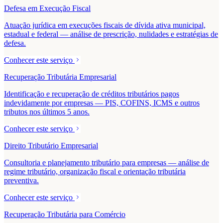
Defesa em Execução Fiscal
Atuação jurídica em execuções fiscais de dívida ativa municipal,
estadual e federal — análise de prescrição, nulidades e estratégias de
defesa.
Conhecer este serviço
Recuperação Tributária Empresarial
Identificação e recuperação de créditos tributários pagos
indevidamente por empresas — PIS, COFINS, ICMS e outros
tributos nos últimos 5 anos.
Conhecer este serviço
Direito Tributário Empresarial
Consultoria e planejamento tributário para empresas — análise de
regime tributário, organização fiscal e orientação tributária
preventiva.
Conhecer este serviço
Recuperação Tributária para Comércio