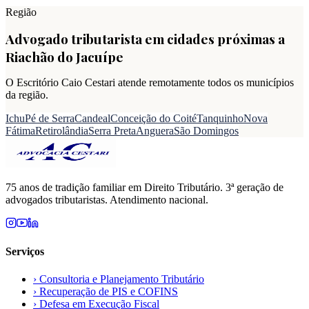
Região
Advogado tributarista em cidades próximas a
Riachão do Jacuípe
O Escritório Caio Cestari atende remotamente todos os municípios
da região.
Ichu
Pé de Serra
Candeal
Conceição do Coité
Tanquinho
Nova
Fátima
Retirolândia
Serra Preta
Anguera
São Domingos
75 anos de tradição familiar em Direito Tributário. 3ª geração de
advogados tributaristas. Atendimento nacional.
Serviços
›
Consultoria e Planejamento Tributário
›
Recuperação de PIS e COFINS
›
Defesa em Execução Fiscal