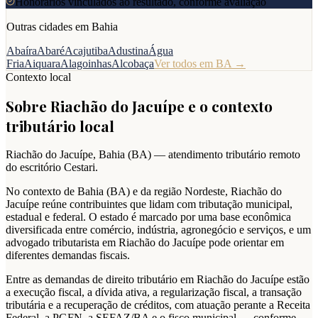
Honorários vinculados ao resultado, conforme avaliação
Outras cidades em
Bahia
Abaíra
Abaré
Acajutiba
Adustina
Água
Fria
Aiquara
Alagoinhas
Alcobaça
Ver todos em
BA
→
Contexto local
Sobre
Riachão do Jacuípe
e o contexto
tributário local
Riachão do Jacuípe
,
Bahia
(
BA
) — atendimento tributário remoto
do escritório Cestari.
No contexto de Bahia (BA) e da região Nordeste, Riachão do
Jacuípe reúne contribuintes que lidam com tributação municipal,
estadual e federal. O estado é marcado por uma base econômica
diversificada entre comércio, indústria, agronegócio e serviços, e um
advogado tributarista em Riachão do Jacuípe pode orientar em
diferentes demandas fiscais.
Entre as demandas de direito tributário em Riachão do Jacuípe estão
a execução fiscal, a dívida ativa, a regularização fiscal, a transação
tributária e a recuperação de créditos, com atuação perante a Receita
Federal, a PGFN, a SEFAZ/BA e o fisco municipal — conforme