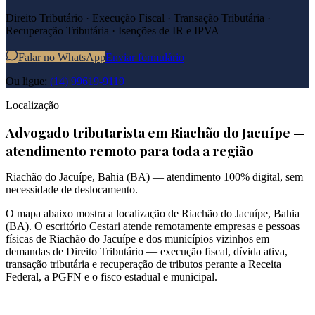
Direito Tributário · Execução Fiscal · Transação Tributária ·
Recuperação Tributária · Isenções de IR e IPVA
Falar no WhatsApp
Enviar formulário
Ou ligue:
(14) 99619-9119
Localização
Advogado tributarista em
Riachão do Jacuípe
—
atendimento remoto para toda a região
Riachão do Jacuípe
,
Bahia
(
BA
) — atendimento 100% digital, sem
necessidade de deslocamento.
O mapa abaixo mostra a localização de
Riachão do Jacuípe
,
Bahia
(
BA
). O escritório Cestari atende remotamente empresas e pessoas
físicas de
Riachão do Jacuípe
e dos municípios vizinhos em
demandas de Direito Tributário — execução fiscal, dívida ativa,
transação tributária e recuperação de tributos perante a Receita
Federal, a PGFN e o fisco estadual e municipal.