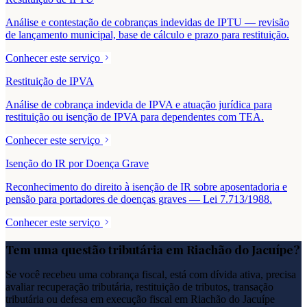
Análise e contestação de cobranças indevidas de IPTU — revisão
de lançamento municipal, base de cálculo e prazo para restituição.
Conhecer este serviço
Restituição de IPVA
Análise de cobrança indevida de IPVA e atuação jurídica para
restituição ou isenção de IPVA para dependentes com TEA.
Conhecer este serviço
Isenção do IR por Doença Grave
Reconhecimento do direito à isenção de IR sobre aposentadoria e
pensão para portadores de doenças graves — Lei 7.713/1988.
Conhecer este serviço
Tem uma questão tributária em
Riachão do Jacuípe
?
Se você recebeu uma cobrança fiscal, está com dívida ativa, precisa
avaliar recuperação tributária, restituição de tributos, transação
tributária ou defesa em execução fiscal em
Riachão do Jacuípe