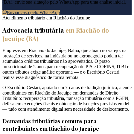
(
BA
), envie sua situação pelo WhatsApp para uma análise inicial.
Enviar caso pelo WhatsApp
Atendimento tributário em
Riachão do Jacuípe
Advocacia tributária
em
Riachão do
Jacuípe
(
BA
)
Empresas em Riachão do Jacuípe, Bahia, que atuam no varejo, na
prestação de serviços, na indústria ou no agronegócio podem ter
acumulado créditos tributários não aproveitados. O prazo
prescricional de 5 anos para recuperação de PIS e COFINS, ITBI e
outros tributos exige análise oportuna — e o Escritório Cestari
realiza esse diagnóstico de forma remota.
O Escritório Cestari, apoiado em 75 anos de tradição jurídica, atende
contribuintes em Riachão do Jacuípe em demandas de Direito
Tributário: recuperação tributária, transação tributária com a PGFN,
defesa em execuções fiscais e obtenção de isenções previstas em lei
— tudo com atendimento digital sem necessidade de deslocamento.
Demandas tributárias comuns para
contribuintes em
Riachão do Jacuípe