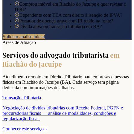
Comprou imóvel em Riachão do Jacuípe e quer revisar o
ITBI?
Dependente com TEA com direito à isenção de IPVA?
Portador de doença grave com IR retido na fonte?
Dívida ativa ou transação tributária em BA?
Solicitar análise inicial
Áreas de Atuação
Serviços do advogado tributarista
em
Riachão do Jacuípe
Atendimento remoto em Direito Tributário para empresas e pessoas
físicas em
Riachão do Jacuípe
(
BA
). Cada serviço tem página
dedicada com informações detalhadas.
Transação Tributária
Negociação de dívidas tributárias com Receita Federal, PGFN e
procuradorias fiscais — análise de modalidades, condições e
regularização fiscal.
Conhecer este serviço