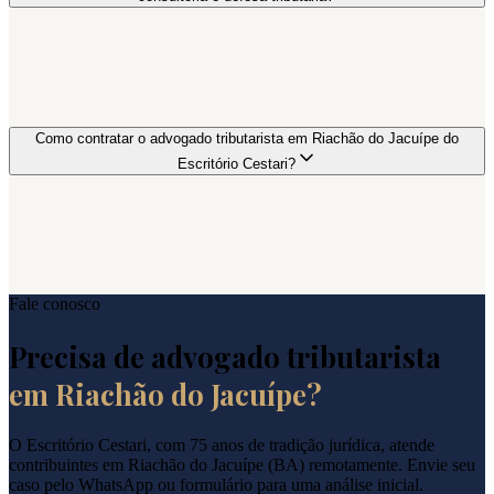
Como contratar o advogado tributarista em Riachão do Jacuípe do
Escritório Cestari?
Fale conosco
Precisa de advogado tributarista
em
Riachão do Jacuípe
?
O Escritório Cestari, com 75 anos de tradição jurídica, atende
contribuintes em
Riachão do Jacuípe
(
BA
) remotamente. Envie seu
caso pelo WhatsApp ou formulário para uma análise inicial.