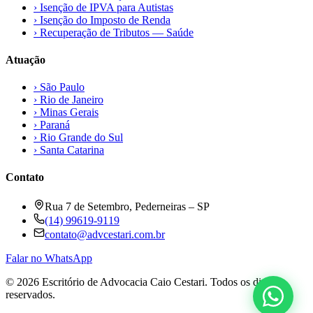
›
Isenção de IPVA para Autistas
›
Isenção do Imposto de Renda
›
Recuperação de Tributos — Saúde
Atuação
›
São Paulo
›
Rio de Janeiro
›
Minas Gerais
›
Paraná
›
Rio Grande do Sul
›
Santa Catarina
Contato
Rua 7 de Setembro, Pederneiras – SP
(14) 99619-9119
contato@advcestari.com.br
Falar no WhatsApp
©
2026
Escritório de Advocacia Caio Cestari. Todos os direitos
reservados.